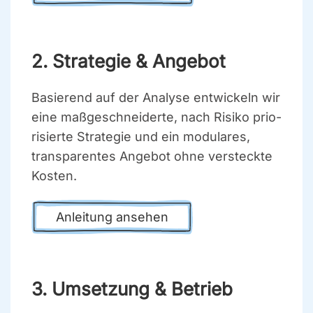
2. Stra­te­gie & Ange­bot
Basie­rend auf der Ana­ly­se ent­wi­ckeln wir
eine maß­ge­schnei­der­te, nach Risi­ko prio­
ri­sier­te Stra­te­gie und ein modu­la­res,
trans­pa­ren­tes Ange­bot ohne ver­steck­te
Kos­ten.
Anlei­tung anse­hen
3. Umset­zung & Betrieb