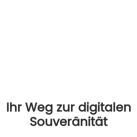
Ihr Weg zur digi­ta­len
Sou­ve­rä­ni­tät