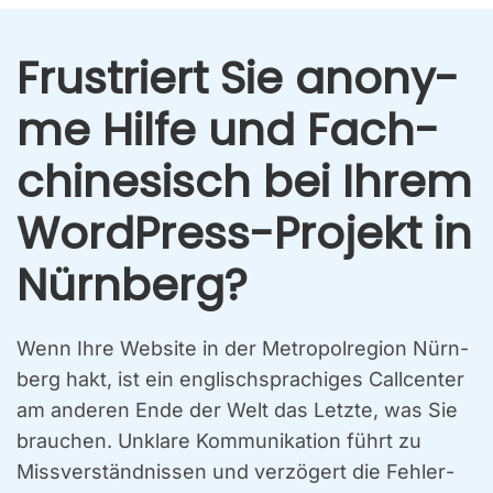
Frus­triert Sie anony­
me Hil­fe und Fach­
chi­ne­sisch bei Ihrem
Word­Press-Pro­jekt in
Nürn­berg?
Wenn Ihre Web­site in der Metro­pol­re­gi­on Nürn­
berg hakt, ist ein eng­lisch­spra­chi­ges Call­cen­ter
am ande­ren Ende der Welt das Letz­te, was Sie
brau­chen. Unkla­re Kom­mu­ni­ka­ti­on führt zu
Miss­ver­ständ­nis­sen und ver­zö­gert die Feh­ler­