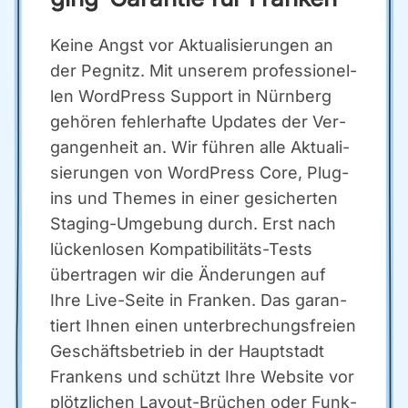
Kei­ne Angst vor Aktua­li­sie­run­gen an
der Peg­nitz. Mit unse­rem pro­fes­sio­nel­
len Word­Press Sup­port in Nürn­berg
gehö­ren feh­ler­haf­te Updates der Ver­
gan­gen­heit an. Wir füh­ren alle Aktua­li­
sie­run­gen von Word­Press Core, Plug­
ins und The­mes in einer gesi­cher­ten
Sta­ging-Umge­bung durch. Erst nach
lücken­lo­sen Kom­pa­ti­bi­li­täts-Tests
über­tra­gen wir die Ände­run­gen auf
Ihre Live-Sei­te in Fran­ken. Das garan­
tiert Ihnen einen unter­bre­chungs­frei­en
Geschäfts­be­trieb in der Haupt­stadt
Fran­kens und schützt Ihre Web­site vor
plötz­li­chen Lay­out-Brü­chen oder Funk­