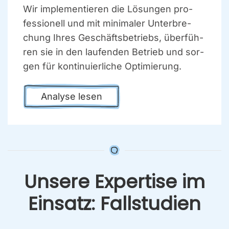
Wir imple­men­tie­ren die Lösun­gen pro­
fes­sio­nell und mit mini­ma­ler Unter­bre­
chung Ihres Geschäfts­be­triebs, über­füh­
ren sie in den lau­fen­den Betrieb und sor­
gen für kon­ti­nu­ier­li­che Opti­mie­rung.
Ana­ly­se lesen
Unse­re Exper­ti­se im
Ein­satz: Fall­stu­di­en