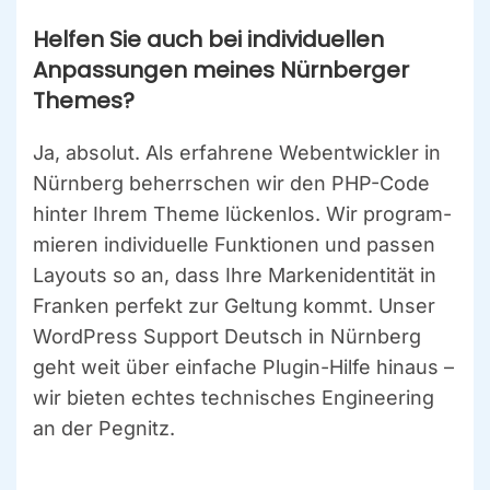
Hel­fen Sie auch bei indi­vi­du­el­len
Anpas­sun­gen mei­nes Nürn­ber­ger
The­mes?
Ja, abso­lut. Als erfah­re­ne Web­ent­wick­ler in
Nürn­berg beherr­schen wir den PHP-Code
hin­ter Ihrem The­me lücken­los. Wir pro­gram­
mie­ren indi­vi­du­el­le Funk­tio­nen und pas­sen
Lay­outs so an, dass Ihre Mar­ken­iden­ti­tät in
Fran­ken per­fekt zur Gel­tung kommt. Unser
Word­Press Sup­port Deutsch in Nürn­berg
geht weit über ein­fa­che Plug­in-Hil­fe hin­aus –
wir bie­ten ech­tes tech­ni­sches Engi­nee­ring
an der Peg­nitz.