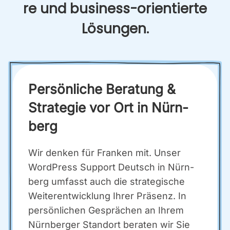
re und busi­ness-ori­en­tier­te
Lösun­gen.
Per­sön­li­che Bera­tung &
Stra­te­gie vor Ort in Nürn­
berg
Wir den­ken für Fran­ken mit. Unser
Word­Press Sup­port Deutsch in Nürn­
berg umfasst auch die stra­te­gi­sche
Wei­ter­ent­wick­lung Ihrer Prä­senz. In
per­sön­li­chen Gesprä­chen an Ihrem
Nürn­ber­ger Stand­ort bera­ten wir Sie