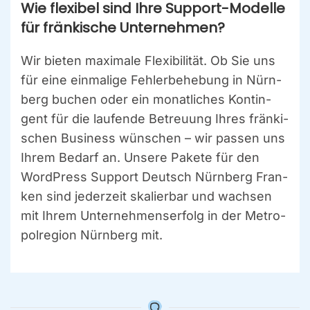
Wie fle­xi­bel sind Ihre Sup­port-Model­le
für frän­ki­sche Unter­neh­men?
Wir bie­ten maxi­ma­le Fle­xi­bi­li­tät. Ob Sie uns
für eine ein­ma­li­ge Feh­ler­be­he­bung in Nürn­
berg buchen oder ein monat­li­ches Kon­tin­
gent für die lau­fen­de Betreu­ung Ihres frän­ki­
schen Busi­ness wün­schen – wir pas­sen uns
Ihrem Bedarf an. Unse­re Pake­te für den
Word­Press Sup­port Deutsch Nürn­berg Fran­
ken sind jeder­zeit ska­lier­bar und wach­sen
mit Ihrem Unter­neh­mens­er­folg in der Metro­
pol­re­gi­on Nürn­berg mit.