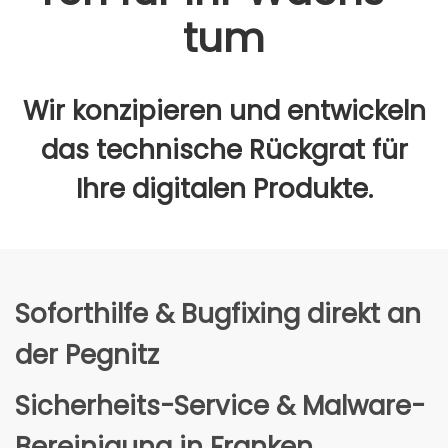
tum
Wir kon­zi­pie­ren und ent­wi­ckeln
das tech­ni­sche Rück­grat für
Ihre digi­ta­len Pro­duk­te.
Sofort­hil­fe & Bug­fi­xing direkt an
der Peg­nitz
Sicher­heits-Ser­vice & Mal­wa­re-
Berei­ni­gung in Fran­ken