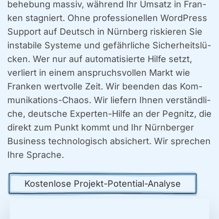
be­he­bung mas­siv, wäh­rend Ihr Umsatz in Fran­
ken sta­gniert. Ohne pro­fes­sio­nel­len Word­Press
Sup­port auf Deutsch in Nürn­berg ris­kie­ren Sie
insta­bi­le Sys­te­me und gefähr­li­che Sicher­heits­lü­
cken. Wer nur auf auto­ma­ti­sier­te Hil­fe setzt,
ver­liert in einem anspruchs­vol­len Markt wie
Fran­ken wert­vol­le Zeit. Wir been­den das Kom­
mu­ni­ka­ti­ons-Cha­os. Wir lie­fern Ihnen ver­ständ­li­
che, deut­sche Exper­ten-Hil­fe an der Peg­nitz, die
direkt zum Punkt kommt und Ihr Nürn­ber­ger
Busi­ness tech­no­lo­gisch absi­chert. Wir spre­chen
Ihre Spra­che.
Kos­ten­lo­se Pro­jekt-Poten­ti­al-Ana­ly­se