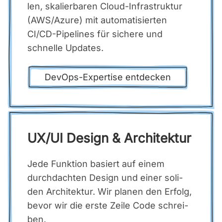
len, ska­lier­ba­ren Cloud-Infra­struk­tur
(AWS/Azure) mit auto­ma­ti­sier­ten
CI/CD-Pipe­lines für siche­re und
schnel­le Updates.
DevOps-Exper­ti­se ent­de­cken
UX/UI Design & Archi­tek­tur
Jede Funk­ti­on basiert auf einem
durch­dach­ten Design und einer soli­
den Archi­tek­tur. Wir pla­nen den Erfolg,
bevor wir die ers­te Zei­le Code schrei­
ben.