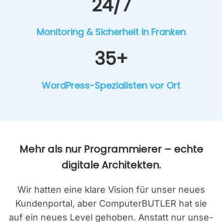
24/7
Moni­to­ring & Sicher­heit in Fran­ken
35+
Word­Press-Spe­zia­lis­ten vor Ort
Mehr als nur Pro­gram­mie­rer – ech­te
digi­ta­le Archi­tek­ten.
Wir hat­ten eine kla­re Visi­on für unser neu­es
Kun­den­por­tal, aber Com­pu­ter­BUT­LER hat sie
auf ein neu­es Level geho­ben. Anstatt nur unse­