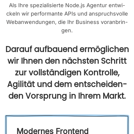
Als Ihre spe­zia­li­sier­te Node.js Agen­tur ent­wi­
ckeln wir per­for­man­te APIs und anspruchs­vol­le
Web­an­wen­dun­gen, die Ihr Busi­ness vor­an­brin­
gen.
Dar­auf auf­bau­end ermög­li­chen
wir Ihnen den nächs­ten Schritt
zur voll­stän­di­gen Kon­trol­le,
Agi­li­tät und dem ent­schei­den­
den Vor­sprung in Ihrem Markt.
Moder­nes Front­end