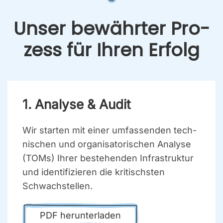
Unser bewähr­ter Pro­
zess für Ihren Erfolg
1. Ana­ly­se & Audit
Wir star­ten mit einer umfas­sen­den tech­
ni­schen und orga­ni­sa­to­ri­schen Ana­ly­se
(TOMs) Ihrer bestehen­den Infra­struk­tur
und iden­ti­fi­zie­ren die kri­tischs­ten
Schwach­stel­len.
PDF her­un­ter­la­den