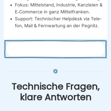
Fokus:
Mit­tel­stand, Indus­trie, Kanz­lei­en &
E‑Commerce in ganz Mit­tel­fran­ken.
Sup­port:
Tech­ni­scher Help­desk via Tele­
fon, Mail & Fern­war­tung an der Peg­nitz.
Tech­ni­sche Fra­gen,
kla­re Ant­wor­ten