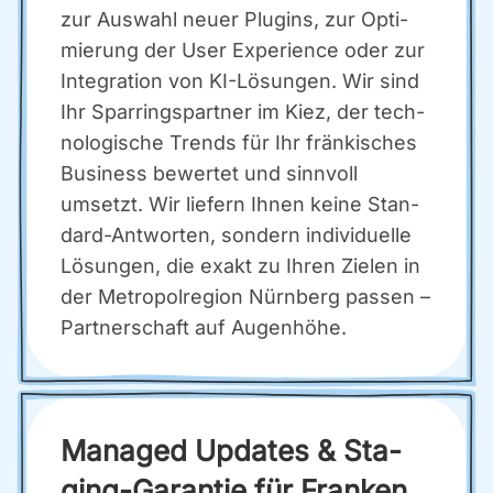
zur Aus­wahl neu­er Plug­ins, zur Opti­
mie­rung der User Expe­ri­ence oder zur
Inte­gra­ti­on von KI-Lösun­gen. Wir sind
Ihr Spar­rings­part­ner im Kiez, der tech­
no­lo­gi­sche Trends für Ihr frän­ki­sches
Busi­ness bewer­tet und sinn­voll
umsetzt. Wir lie­fern Ihnen kei­ne Stan­
dard-Ant­wor­ten, son­dern indi­vi­du­el­le
Lösun­gen, die exakt zu Ihren Zie­len in
der Metro­pol­re­gi­on Nürn­berg pas­sen –
Part­ner­schaft auf Augen­hö­he.
Mana­ged Updates & Sta­
ging-Garan­tie für Fran­ken