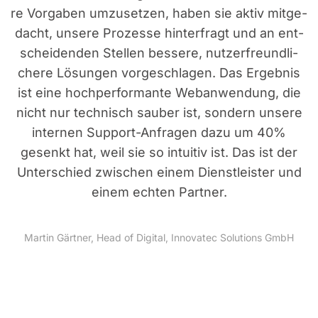
re Vor­ga­ben umzu­set­zen, haben sie aktiv mit­ge­
dacht, unse­re Pro­zes­se hin­ter­fragt und an ent­
schei­den­den Stel­len bes­se­re, nut­zer­freund­li­
che­re Lösun­gen vor­ge­schla­gen. Das Ergeb­nis
ist eine hoch­per­for­man­te Web­an­wen­dung, die
nicht nur tech­nisch sau­ber ist, son­dern unse­re
inter­nen Sup­port-Anfra­gen dazu um 40%
gesenkt hat, weil sie so intui­tiv ist. Das ist der
Unter­schied zwi­schen einem Dienst­leis­ter und
einem ech­ten Part­ner.
Mar­tin Gärt­ner, Head of Digi­tal, Inno­va­tec Solu­ti­ons GmbH