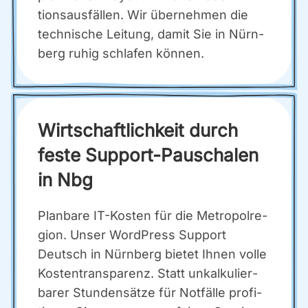
ti­ons­aus­fäl­len. Wir über­neh­men die
tech­ni­sche Lei­tung, damit Sie in Nürn­
berg ruhig schla­fen kön­nen.
Wirt­schaft­lich­keit durch
fes­te Sup­port-Pau­scha­len
in Nbg
Plan­ba­re IT-Kos­ten für die Metro­pol­re­
gi­on. Unser Word­Press Sup­port
Deutsch in Nürn­berg bie­tet Ihnen vol­le
Kos­ten­trans­pa­renz. Statt unkal­ku­lier­
ba­rer Stun­den­sät­ze für Not­fäl­le pro­fi­