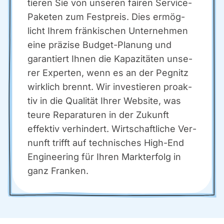
tie­ren Sie von unse­ren fai­ren Ser­vice-
Pake­ten zum Fest­preis. Dies ermög­
licht Ihrem frän­ki­schen Unter­neh­men
eine prä­zi­se Bud­get-Pla­nung und
garan­tiert Ihnen die Kapa­zi­tä­ten unse­
rer Exper­ten, wenn es an der Peg­nitz
wirk­lich brennt. Wir inves­tie­ren pro­ak­
tiv in die Qua­li­tät Ihrer Web­site, was
teu­re Repa­ra­tu­ren in der Zukunft
effek­tiv ver­hin­dert. Wirt­schaft­li­che Ver­
nunft trifft auf tech­ni­sches High-End
Engi­nee­ring für Ihren Markt­er­folg in
ganz Fran­ken.