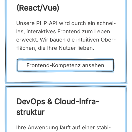
(React/Vue)
Unse­re PHP-API wird durch ein schnel­
les, inter­ak­ti­ves Front­end zum Leben
erweckt. Wir bau­en die intui­ti­ven Ober­
flä­chen, die Ihre Nut­zer lie­ben.
Front­end-Kom­pe­tenz anse­hen
DevOps & Cloud-Infra­
struk­tur
Ihre Anwen­dung läuft auf einer sta­bi­