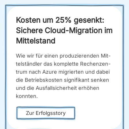
Kos­ten um 25% gesenkt:
Siche­re Cloud-Migra­ti­on im
Mit­tel­stand
Wie wir für einen pro­du­zie­ren­den Mit­
tel­ständ­ler das kom­plet­te Rechen­zen­
trum nach Azu­re migrier­ten und dabei
die Betriebs­kos­ten signi­fi­kant sen­ken
und die Aus­fall­si­cher­heit erhö­hen
konn­ten.
Zur Erfolgs­sto­ry