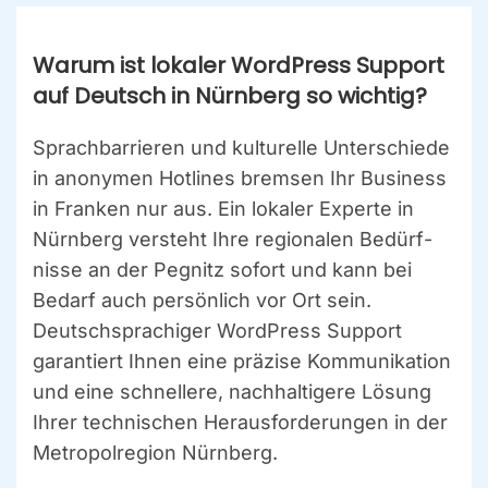
War­um ist loka­ler Word­Press Sup­port
auf Deutsch in Nürn­berg so wich­tig?
Sprach­bar­rie­ren und kul­tu­rel­le Unter­schie­de
in anony­men Hot­lines brem­sen Ihr Busi­ness
in Fran­ken nur aus. Ein loka­ler Exper­te in
Nürn­berg ver­steht Ihre regio­na­len Bedürf­
nis­se an der Peg­nitz sofort und kann bei
Bedarf auch per­sön­lich vor Ort sein.
Deutsch­spra­chi­ger Word­Press Sup­port
garan­tiert Ihnen eine prä­zi­se Kom­mu­ni­ka­ti­on
und eine schnel­le­re, nach­hal­ti­ge­re Lösung
Ihrer tech­ni­schen Her­aus­for­de­run­gen in der
Metro­pol­re­gi­on Nürn­berg.