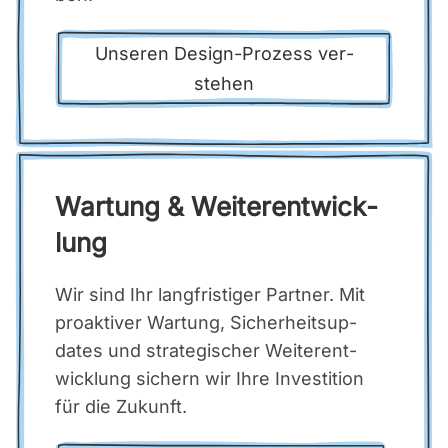
Unse­ren Design-Pro­zess ver­
ste­hen
War­tung & Wei­ter­ent­wick­
lung
Wir sind Ihr lang­fris­ti­ger Part­ner. Mit
pro­ak­ti­ver War­tung, Sicher­heits­up­
dates und stra­te­gi­scher Wei­ter­ent­
wick­lung sichern wir Ihre Inves­ti­ti­on
für die Zukunft.