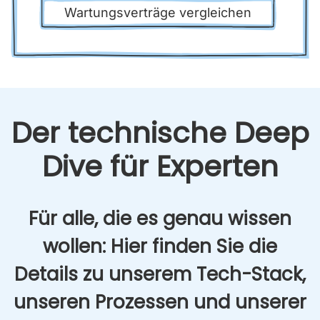
War­tungs­ver­trä­ge ver­glei­chen
Der tech­ni­sche Deep
Dive für Exper­ten
Für alle, die es genau wis­sen
wol­len: Hier fin­den Sie die
Details zu unse­rem Tech-Stack,
unse­ren Pro­zes­sen und unse­rer