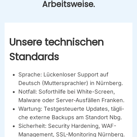
Arbeits­wei­se.
Unse­re tech­ni­schen
Stan­dards
Spra­che:
Lücken­lo­ser Sup­port auf
Deutsch (Mut­ter­sprach­ler) in Nürn­berg.
Not­fall:
Sofort­hil­fe bei White-Screen,
Mal­wa­re oder Ser­ver-Aus­fäl­len Fran­ken.
War­tung:
Test­ge­steu­er­te Updates, täg­li­
che exter­ne Back­ups am Stand­ort Nbg.
Sicher­heit:
Secu­ri­ty Har­dening, WAF-
Manage­ment, SSL-Moni­to­ring Nürn­berg.