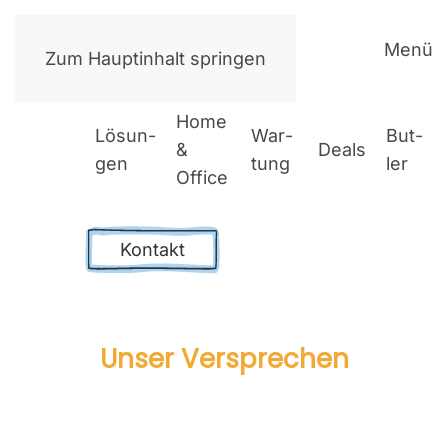
Menü
Zum Hauptinhalt springen
Home
Lösun­
War­
But­
&
Deals
gen
tung
ler
Office
Kontakt
Unser Ver­spre­chen
Hil­fe auf Augen­hö­he.