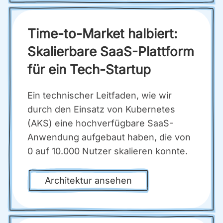
Time-to-Mar­ket hal­biert:
Ska­lier­ba­re SaaS-Platt­form
für ein Tech-Start­up
Ein tech­ni­scher Leit­fa­den, wie wir
durch den Ein­satz von Kuber­netes
(AKS) eine hoch­ver­füg­ba­re SaaS-
Anwen­dung auf­ge­baut haben, die von
0 auf 10.000 Nut­zer ska­lie­ren konn­te.
Archi­tek­tur anse­hen