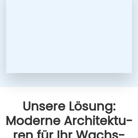
Unse­re Lösung:
Moder­ne Archi­tek­tu­
ren für Ihr Wachs­