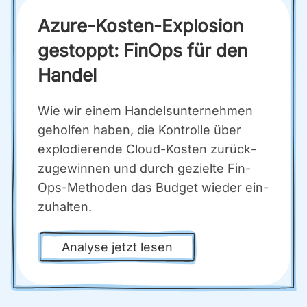
Azu­re-Kos­ten-Explo­si­on
gestoppt: Fin­Ops für den
Han­del
Wie wir einem Han­dels­un­ter­neh­men
gehol­fen haben, die Kon­trol­le über
explo­die­ren­de Cloud-Kos­ten zurück­
zu­ge­win­nen und durch geziel­te Fin­
Ops-Metho­den das Bud­get wie­der ein­
zu­hal­ten.
Ana­ly­se jetzt lesen