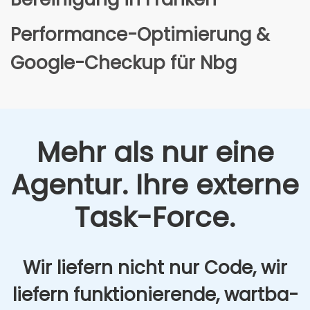
Per­for­mance-Opti­mie­rung &
Goog­le-Check­up für Nbg
Mehr als nur eine
Agen­tur. Ihre exter­ne
Task-Force.
Wir lie­fern nicht nur Code, wir
lie­fern funk­tio­nie­ren­de, wart­ba­