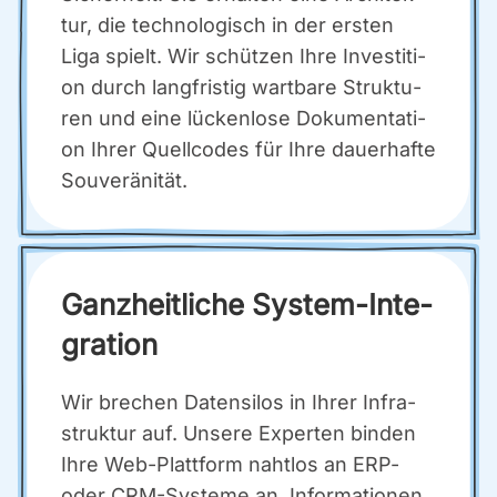
tur, die tech­no­lo­gisch in der ers­ten
Liga spielt. Wir schüt­zen Ihre Inves­ti­ti­
on durch lang­fris­tig wart­ba­re Struk­tu­
ren und eine lücken­lo­se Doku­men­ta­ti­
on Ihrer Quell­codes für Ihre dau­er­haf­te
Sou­ve­rä­ni­tät.
Ganz­heit­li­che Sys­tem-Inte­
gra­ti­on
Wir bre­chen Daten­si­los in Ihrer Infra­
struk­tur auf. Unse­re Exper­ten bin­den
Ihre Web-Platt­form naht­los an ERP-
oder CRM-Sys­te­me an. Infor­ma­tio­nen