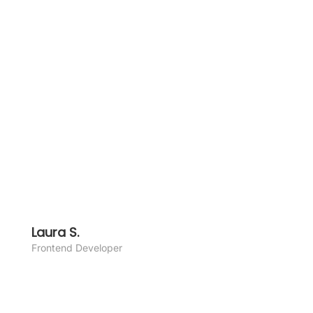
Lau­ra S.
Front­end Deve­lo­per