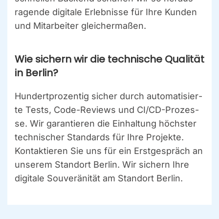
ra­gen­de digi­ta­le Erleb­nis­se für Ihre Kun­den
und Mit­ar­bei­ter glei­cher­ma­ßen.
Wie sichern wir die tech­ni­sche Qua­li­tät
in Ber­lin?
Hun­dert­pro­zen­tig sicher durch auto­ma­ti­sier­
te Tests, Code-Reviews und CI/CD-Pro­zes­
se. Wir garan­tie­ren die Ein­hal­tung höchs­ter
tech­ni­scher Stan­dards für Ihre Pro­jek­te.
Kon­tak­tie­ren Sie uns für ein Erst­ge­spräch an
unse­rem Stand­ort Ber­lin. Wir sichern Ihre
digi­ta­le Sou­ve­rä­ni­tät am Stand­ort Ber­lin.