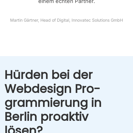
einem ech­ten Part­ner.
Mar­tin Gärt­ner, Head of Digi­tal, Inno­va­tec Solu­ti­ons GmbH
Hür­den bei der
Web­de­sign Pro­
gram­mie­rung in
Ber­lin pro­ak­tiv
lösen?