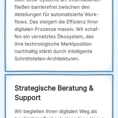
flie­ßen bar­rie­re­frei zwi­schen den
Abtei­lun­gen für auto­ma­ti­sier­te Work­
flows. Das stei­gert die Effi­zi­enz Ihrer
digi­ta­len Pro­zes­se mas­siv. Wir schaf­
fen ein ver­netz­tes Öko­sys­tem, das
Ihre tech­no­lo­gi­sche Markt­po­si­ti­on
nach­hal­tig stärkt durch intel­li­gen­te
Schnitt­stel­len-Archi­tek­tu­ren.
Stra­te­gi­sche Bera­tung &
Sup­port
Wir beglei­ten Ihren digi­ta­len Weg als