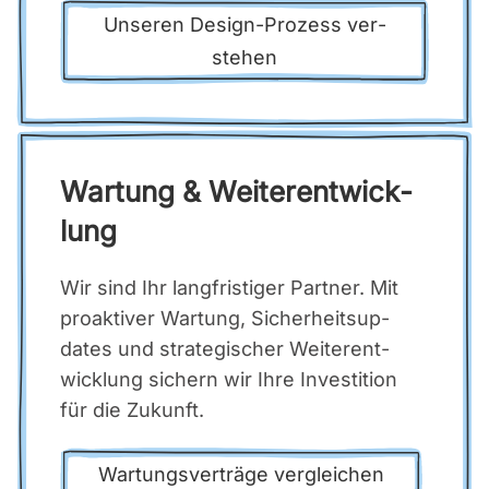
Unse­ren Design-Pro­zess ver­
ste­hen
War­tung & Wei­ter­ent­wick­
lung
Wir sind Ihr lang­fris­ti­ger Part­ner. Mit
pro­ak­ti­ver War­tung, Sicher­heits­up­
dates und stra­te­gi­scher Wei­ter­ent­
wick­lung sichern wir Ihre Inves­ti­ti­on
für die Zukunft.
War­tungs­ver­trä­ge ver­glei­chen