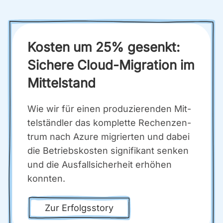
Kos­ten um 25% gesenkt:
Siche­re Cloud-Migra­ti­on im
Mit­tel­stand
Wie wir für einen pro­du­zie­ren­den Mit­
tel­ständ­ler das kom­plet­te Rechen­zen­
trum nach Azu­re migrier­ten und dabei
die Betriebs­kos­ten signi­fi­kant sen­ken
und die Aus­fall­si­cher­heit erhö­hen
konn­ten.
Zur Erfolgs­sto­ry