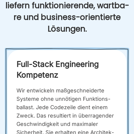
lie­fern funk­tio­nie­ren­de, wart­ba­
re und busi­ness-ori­en­tier­te
Lösun­gen.
Full-Stack Engi­nee­ring
Kom­pe­tenz
Wir ent­wi­ckeln maß­ge­schnei­der­te
Sys­te­me ohne unnö­ti­gen Funk­ti­ons­
bal­last. Jede Code­zei­le dient einem
Zweck. Das resul­tiert in über­ra­gen­der
Geschwin­dig­keit und maxi­ma­ler
Sicher­heit. Sie erhal­ten eine Archi­tek­