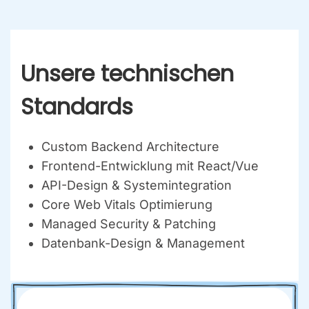
Unse­re tech­ni­schen
Stan­dards
Cus­tom Backend Archi­tec­tu­re
Front­end-Ent­wick­lung mit React/Vue
API-Design & Sys­tem­in­te­gra­ti­on
Core Web Vitals Opti­mie­rung
Mana­ged Secu­ri­ty & Patching
Daten­bank-Design & Manage­ment