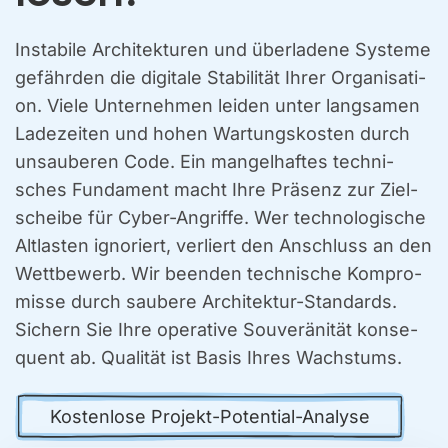
Insta­bi­le Archi­tek­tu­ren und über­la­de­ne Sys­te­me
gefähr­den die digi­ta­le Sta­bi­li­tät Ihrer Orga­ni­sa­ti­
on. Vie­le Unter­neh­men lei­den unter lang­sa­men
Lade­zei­ten und hohen War­tungs­kos­ten durch
unsau­be­ren Code. Ein man­gel­haf­tes tech­ni­
sches Fun­da­ment macht Ihre Prä­senz zur Ziel­
schei­be für Cyber-Angrif­fe. Wer tech­no­lo­gi­sche
Alt­las­ten igno­riert, ver­liert den Anschluss an den
Wett­be­werb. Wir been­den tech­ni­sche Kom­pro­
mis­se durch sau­be­re Archi­tek­tur-Stan­dards.
Sichern Sie Ihre ope­ra­ti­ve Sou­ve­rä­ni­tät kon­se­
quent ab. Qua­li­tät ist Basis Ihres Wachs­tums.
Kos­ten­lo­se Pro­jekt-Poten­ti­al-Ana­ly­se