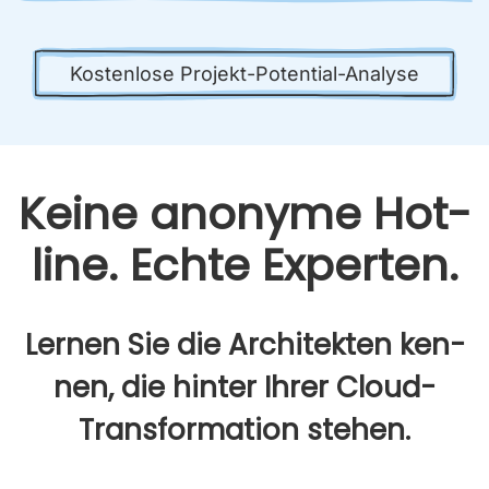
Kos­ten­lo­se Pro­jekt-Poten­ti­al-Ana­ly­se
Kei­ne anony­me Hot­
line. Ech­te Exper­ten.
Ler­nen Sie die Archi­tek­ten ken­
nen, die hin­ter Ihrer Cloud-
Trans­for­ma­ti­on ste­hen.