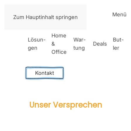
Menü
Zum Hauptinhalt springen
Home
Lösun­
War­
But­
&
Deals
gen
tung
ler
Office
Kontakt
Unser Ver­spre­chen
Web­de­sign Pro­