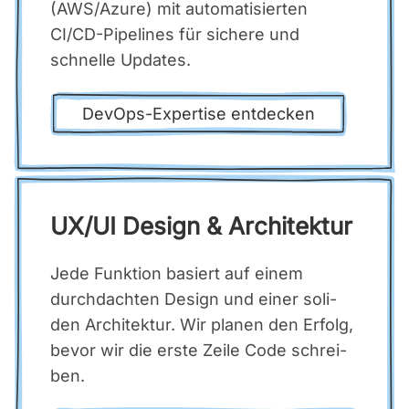
(AWS/Azure) mit auto­ma­ti­sier­ten
CI/CD-Pipe­lines für siche­re und
schnel­le Updates.
DevOps-Exper­ti­se ent­de­cken
UX/UI Design & Archi­tek­tur
Jede Funk­ti­on basiert auf einem
durch­dach­ten Design und einer soli­
den Archi­tek­tur. Wir pla­nen den Erfolg,
bevor wir die ers­te Zei­le Code schrei­
ben.