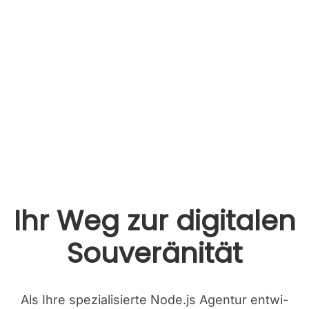
Ihr Weg zur digi­ta­len
Sou­ve­rä­ni­tät
Als Ihre spe­zia­li­sier­te Node.js Agen­tur ent­wi­