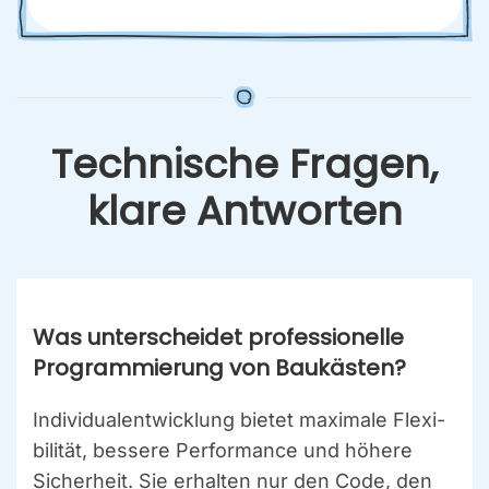
Tech­ni­sche Fra­gen,
kla­re Ant­wor­ten
Was unter­schei­det pro­fes­sio­nel­le
Pro­gram­mie­rung von Bau­käs­ten?
Indi­vi­du­al­ent­wick­lung bie­tet maxi­ma­le Fle­xi­
bi­li­tät, bes­se­re Per­for­mance und höhe­re
Sicher­heit. Sie erhal­ten nur den Code, den