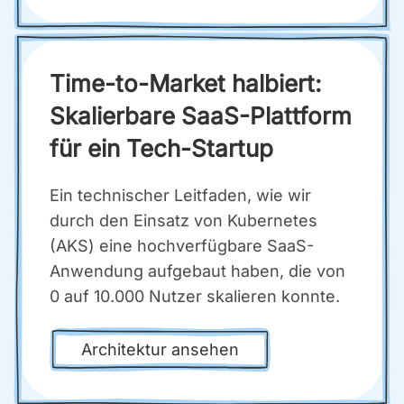
Time-to-Mar­ket hal­biert:
Ska­lier­ba­re SaaS-Platt­form
für ein Tech-Start­up
Ein tech­ni­scher Leit­fa­den, wie wir
durch den Ein­satz von Kuber­netes
(AKS) eine hoch­ver­füg­ba­re SaaS-
Anwen­dung auf­ge­baut haben, die von
0 auf 10.000 Nut­zer ska­lie­ren konn­te.
Archi­tek­tur anse­hen