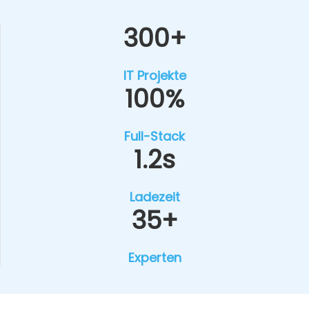
300+
IT Pro­jek­te
100%
Full-Stack
1.2s
Lade­zeit
35+
Exper­ten