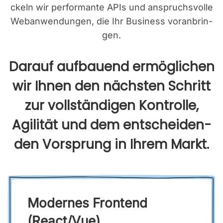
ckeln wir per­for­man­te APIs und anspruchs­vol­le
Web­an­wen­dun­gen, die Ihr Busi­ness vor­an­brin­
gen.
Dar­auf auf­bau­end ermög­li­chen
wir Ihnen den nächs­ten Schritt
zur voll­stän­di­gen Kon­trol­le,
Agi­li­tät und dem ent­schei­den­
den Vor­sprung in Ihrem Markt.
Moder­nes Front­end
(React/Vue)