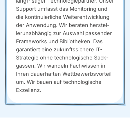
lang­fris­ti­ger Tech­no­lo­gie­part­ner. Unser
Sup­port umfasst das Moni­to­ring und
die kon­ti­nu­ier­li­che Wei­ter­ent­wick­lung
der Anwen­dung. Wir bera­ten her­stel­
ler­un­ab­hän­gig zur Aus­wahl pas­sen­der
Frame­works und Biblio­the­ken. Das
garan­tiert eine zukunfts­si­che­re IT-
Stra­te­gie ohne tech­no­lo­gi­sche Sack­
gas­sen. Wir wan­deln Fach­wis­sen in
Ihren dau­er­haf­ten Wett­be­werbs­vor­teil
um. Wir bau­en auf tech­no­lo­gi­sche
Exzel­lenz.