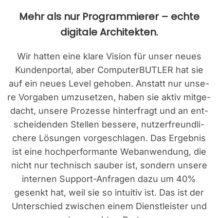
Mehr als nur Pro­gram­mie­rer – ech­te
digi­ta­le Archi­tek­ten.
Wir hat­ten eine kla­re Visi­on für unser neu­es
Kun­den­por­tal, aber Com­pu­ter­BUT­LER hat sie
auf ein neu­es Level geho­ben. Anstatt nur unse­
re Vor­ga­ben umzu­set­zen, haben sie aktiv mit­ge­
dacht, unse­re Pro­zes­se hin­ter­fragt und an ent­
schei­den­den Stel­len bes­se­re, nut­zer­freund­li­
che­re Lösun­gen vor­ge­schla­gen. Das Ergeb­nis
ist eine hoch­per­for­man­te Web­an­wen­dung, die
nicht nur tech­nisch sau­ber ist, son­dern unse­re
inter­nen Sup­port-Anfra­gen dazu um 40%
gesenkt hat, weil sie so intui­tiv ist. Das ist der
Unter­schied zwi­schen einem Dienst­leis­ter und