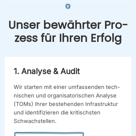
Unser bewähr­ter Pro­
zess für Ihren Erfolg
1. Ana­ly­se & Audit
Wir star­ten mit einer umfas­sen­den tech­
ni­schen und orga­ni­sa­to­ri­schen Ana­ly­se
(TOMs) Ihrer bestehen­den Infra­struk­tur
und iden­ti­fi­zie­ren die kri­tischs­ten
Schwach­stel­len.