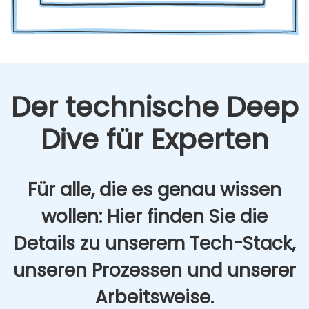
Der tech­ni­sche Deep
Dive für Exper­ten
Für alle, die es genau wis­sen
wol­len: Hier fin­den Sie die
Details zu unse­rem Tech-Stack,
unse­ren Pro­zes­sen und unse­rer
Arbeits­wei­se.