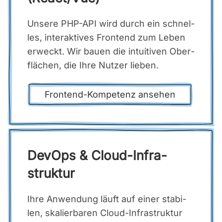
Unse­re PHP-API wird durch ein schnel­
les, inter­ak­ti­ves Front­end zum Leben
erweckt. Wir bau­en die intui­ti­ven Ober­
flä­chen, die Ihre Nut­zer lie­ben.
Front­end-Kom­pe­tenz anse­hen
DevOps & Cloud-Infra­
struk­tur
Ihre Anwen­dung läuft auf einer sta­bi­
len, ska­lier­ba­ren Cloud-Infra­struk­tur