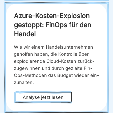
Azu­re-Kos­ten-Explo­si­on
gestoppt: Fin­Ops für den
Han­del
Wie wir einem Han­dels­un­ter­neh­men
gehol­fen haben, die Kon­trol­le über
explo­die­ren­de Cloud-Kos­ten zurück­
zu­ge­win­nen und durch geziel­te Fin­
Ops-Metho­den das Bud­get wie­der ein­
zu­hal­ten.
Ana­ly­se jetzt lesen