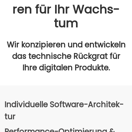
ren für Ihr Wachs­
tum
Wir kon­zi­pie­ren und ent­wi­ckeln
das tech­ni­sche Rück­grat für
Ihre digi­ta­len Pro­duk­te.
Indi­vi­du­el­le Soft­ware-Archi­tek­
tur
Per­for­mance-Opti­mie­rung &