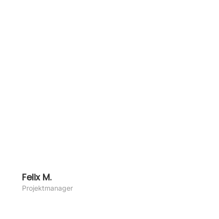
Felix M.
Pro­jekt­ma­na­ger