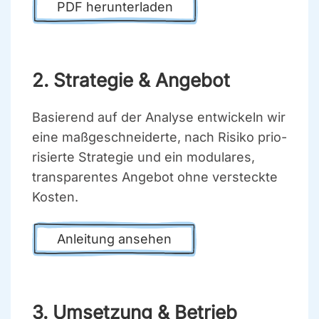
PDF her­un­ter­la­den
2. Stra­te­gie & Ange­bot
Basie­rend auf der Ana­ly­se ent­wi­ckeln wir
eine maß­ge­schnei­der­te, nach Risi­ko prio­
ri­sier­te Stra­te­gie und ein modu­la­res,
trans­pa­ren­tes Ange­bot ohne ver­steck­te
Kos­ten.
Anlei­tung anse­hen
3. Umset­zung & Betrieb