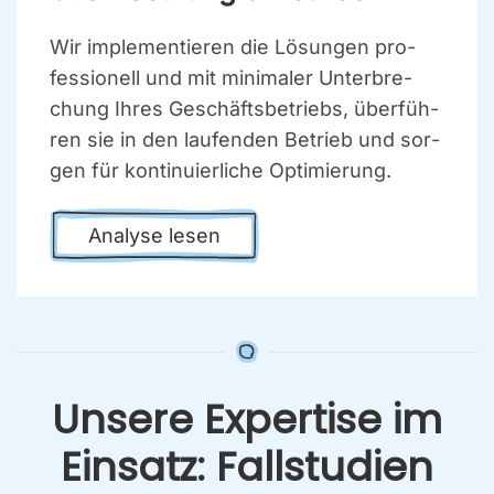
Wir imple­men­tie­ren die Lösun­gen pro­
fes­sio­nell und mit mini­ma­ler Unter­bre­
chung Ihres Geschäfts­be­triebs, über­füh­
ren sie in den lau­fen­den Betrieb und sor­
gen für kon­ti­nu­ier­li­che Opti­mie­rung.
Ana­ly­se lesen
Unse­re Exper­ti­se im
Ein­satz: Fall­stu­di­en