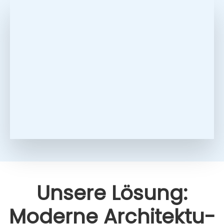
Unse­re Lösung:
Moder­ne Archi­tek­tu­