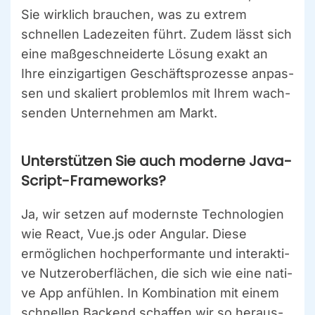
Sie wirk­lich brau­chen, was zu extrem
schnel­len Lade­zei­ten führt. Zudem lässt sich
eine maß­ge­schnei­der­te Lösung exakt an
Ihre ein­zig­ar­ti­gen Geschäfts­pro­zes­se anpas­
sen und ska­liert pro­blem­los mit Ihrem wach­
sen­den Unter­neh­men am Markt.
Unter­stüt­zen Sie auch moder­ne Java­
Script-Frame­works?
Ja, wir set­zen auf moderns­te Tech­no­lo­gien
wie React, Vue.js oder Angu­lar. Die­se
ermög­li­chen hoch­per­for­man­te und inter­ak­ti­
ve Nut­zer­ober­flä­chen, die sich wie eine nati­
ve App anfüh­len. In Kom­bi­na­ti­on mit einem
schnel­len Backend schaf­fen wir so her­aus­