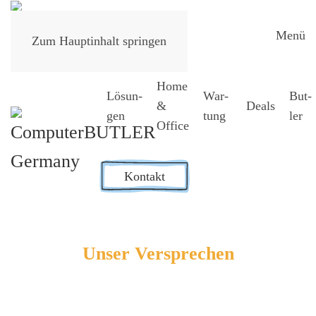
Menü
Zum Hauptinhalt springen
Home
Lösun­
War­
But­
&
Deals
gen
tung
ler
Office
Kontakt
Unser Ver­spre­chen
Digi­ta­le Archi­tek­tur als