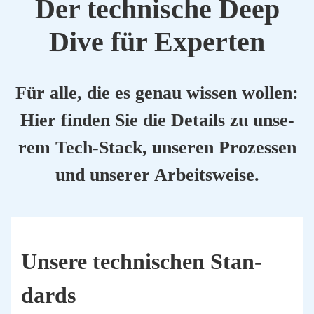
Der tech­ni­sche Deep
Dive für Exper­ten
Für alle, die es genau wis­sen wol­len:
Hier fin­den Sie die Details zu unse­
rem Tech-Stack, unse­ren Pro­zes­sen
und unse­rer Arbeits­wei­se.
Unse­re tech­ni­schen Stan­
dards