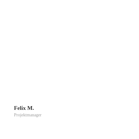
Felix M.
Pro­jekt­ma­na­ger