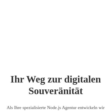
Ihr Weg zur digi­ta­len
Sou­ve­rä­ni­tät
Als Ihre spe­zia­li­sier­te Node.js Agen­tur ent­wi­ckeln wir