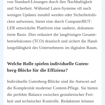
von Stan­dard-Lösun­gen durch ihre Nach­hal­tig­keit
und Sicher­heit. Wäh­rend Lai­en-Sys­te­me oft nach
weni­gen Updates insta­bil wer­den oder Sicher­heits­lü­
cken auf­wei­sen, bie­tet eine durch Com­pu­ter­BUT­
LER ent­wi­ckel­te Platt­form eine sau­be­re, doku­men­
tier­te Basis. Dies redu­ziert die lang­fris­ti­gen Gesamt­
be­triebs­kos­ten (TCO) dras­tisch und sichert die Hand­
lungs­fä­hig­keit des Unter­neh­mens im digi­ta­len Raum.
Wel­che Rol­le spie­len indi­vi­du­el­le Guten­
berg-Blö­cke für die Effi­zi­enz?
Indi­vi­du­el­le Guten­berg-Blö­cke sind die Ant­wort auf
die Kom­ple­xi­tät moder­ner Con­tent-Pfle­ge. Sie bie­ten
die per­fek­te Balan­ce zwi­schen gestal­te­ri­scher Frei­
heit und tech­ni­scher Kon­trol­le. Redak­teu­re kön­nen