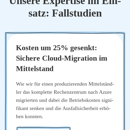
Unse­re Exper­ti­se im Ein­
satz: Fall­stu­di­en
Kos­ten um 25% gesenkt:
Siche­re Cloud-Migra­ti­on im
Mit­tel­stand
Wie wir für einen pro­du­zie­ren­den Mit­tel­ständ­
ler das kom­plet­te Rechen­zen­trum nach Azu­re
migrier­ten und dabei die Betriebs­kos­ten signi­
fi­kant sen­ken und die Aus­fall­si­cher­heit erhö­
hen konn­ten.