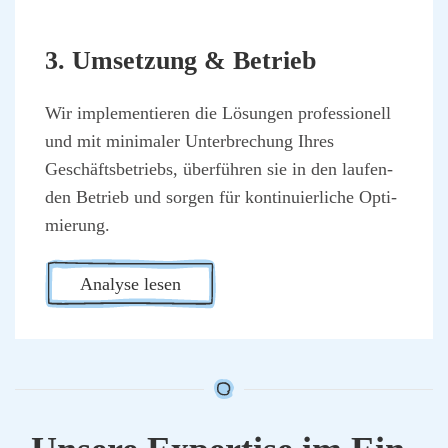
3. Umset­zung & Betrieb
Wir imple­men­tie­ren die Lösun­gen pro­fes­sio­nell
und mit mini­ma­ler Unter­bre­chung Ihres
Geschäfts­be­triebs, über­füh­ren sie in den lau­fen­
den Betrieb und sor­gen für kon­ti­nu­ier­li­che Opti­
mie­rung.
Ana­ly­se lesen