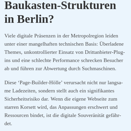
Bau­kas­ten-Struk­tu­ren
in Ber­lin?
Vie­le digi­ta­le Prä­sen­zen in der Metro­pol­re­gi­on lei­den
unter einer man­gel­haf­ten tech­ni­schen Basis: Über­la­de­ne
The­mes, unkon­trol­lier­ter Ein­satz von Dritt­an­bie­ter-Plug­
ins und eine schlech­te Per­for­mance schre­cken Besu­cher
ab und füh­ren zur Abwer­tung durch Such­ma­schi­nen.
Die­se ‘Page-Buil­der-Höl­le’ ver­ur­sacht nicht nur lang­sa­
me Lade­zei­ten, son­dern stellt auch ein signi­fi­kan­tes
Sicher­heits­ri­si­ko dar. Wenn die eige­ne Web­sei­te zum
star­ren Kor­sett wird, das Anpas­sun­gen erschwert und
Res­sour­cen bin­det, ist die digi­ta­le Sou­ve­rä­ni­tät gefähr­
det.