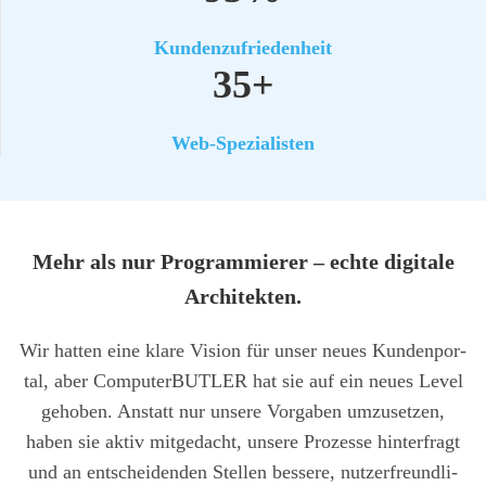
Kun­den­zu­frie­den­heit
35+
Web-Spe­zia­lis­ten
Mehr als nur Pro­gram­mie­rer – ech­te digi­ta­le
Archi­tek­ten.
Wir hat­ten eine kla­re Visi­on für unser neu­es Kun­den­por­
tal, aber Com­pu­ter­BUT­LER hat sie auf ein neu­es Level
geho­ben. Anstatt nur unse­re Vor­ga­ben umzu­set­zen,
haben sie aktiv mit­ge­dacht, unse­re Pro­zes­se hin­ter­fragt
und an ent­schei­den­den Stel­len bes­se­re, nut­zer­freund­li­