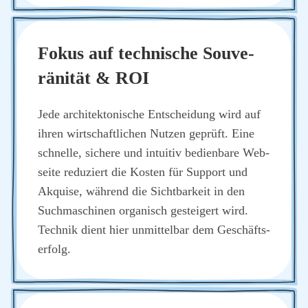
Fokus auf tech­ni­sche Sou­ve­
rä­ni­tät & ROI
Jede archi­tek­to­ni­sche Ent­schei­dung wird auf
ihren wirt­schaft­li­chen Nut­zen geprüft. Eine
schnel­le, siche­re und intui­tiv bedien­ba­re Web­
sei­te redu­ziert die Kos­ten für Sup­port und
Akqui­se, wäh­rend die Sicht­bar­keit in den
Such­ma­schi­nen orga­nisch gestei­gert wird.
Tech­nik dient hier unmit­tel­bar dem Geschäfts­
er­folg.