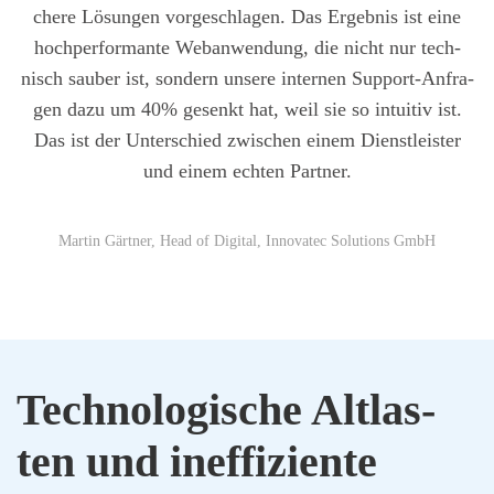
che­re Lösun­gen vor­ge­schla­gen. Das Ergeb­nis ist eine
hoch­per­for­man­te Web­an­wen­dung, die nicht nur tech­
nisch sau­ber ist, son­dern unse­re inter­nen Sup­port-Anfra­
gen dazu um 40% gesenkt hat, weil sie so intui­tiv ist.
Das ist der Unter­schied zwi­schen einem Dienst­leis­ter
und einem ech­ten Part­ner.
Mar­tin Gärt­ner, Head of Digi­tal, Inno­va­tec Solu­ti­ons GmbH
Tech­no­lo­gi­sche Alt­las­
ten und inef­fi­zi­en­te