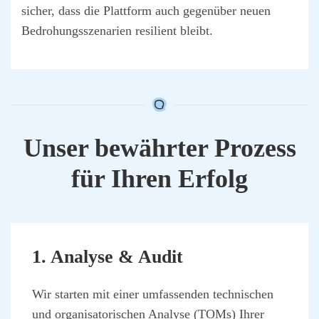
sicher, dass die Platt­form auch gegen­über neu­en
Bedro­hungs­sze­na­ri­en resi­li­ent bleibt.
Unser bewähr­ter Pro­zess
für Ihren Erfolg
1. Ana­ly­se & Audit
Wir star­ten mit einer umfas­sen­den tech­ni­schen
und orga­ni­sa­to­ri­schen Ana­ly­se (TOMs) Ihrer