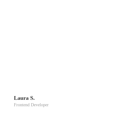
Lau­ra S.
Front­end Deve­lo­per