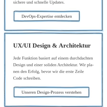
siche­re und schnel­le Updates.
DevOps-Exper­ti­se ent­de­cken
UX/UI Design & Archi­tek­tur
Jede Funk­ti­on basiert auf einem durch­dach­ten
Design und einer soli­den Archi­tek­tur. Wir pla­
nen den Erfolg, bevor wir die ers­te Zei­le
Code schrei­ben.
Unse­ren Design-Pro­zess ver­ste­hen