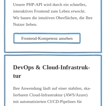
Unse­re PHP-API wird durch ein schnel­les,
inter­ak­ti­ves Front­end zum Leben erweckt.
Wir bau­en die intui­ti­ven Ober­flä­chen, die Ihre
Nut­zer lie­ben.
Front­end-Kom­pe­tenz anse­hen
DevOps & Cloud-Infra­struk­
tur
Ihre Anwen­dung läuft auf einer sta­bi­len, ska­
lier­ba­ren Cloud-Infra­struk­tur (AWS/Azure)
mit auto­ma­ti­sier­ten CI/CD-Pipe­lines für