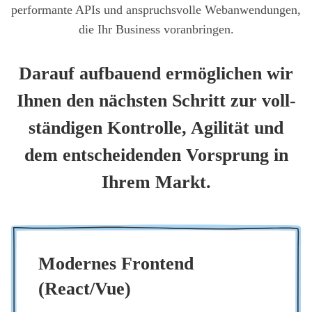
per­for­man­te APIs und anspruchs­vol­le Web­an­wen­dun­gen,
die Ihr Busi­ness vor­an­brin­gen.
Dar­auf auf­bau­end ermög­li­chen wir
Ihnen den nächs­ten Schritt zur voll­
stän­di­gen Kon­trol­le, Agi­li­tät und
dem ent­schei­den­den Vor­sprung in
Ihrem Markt.
Moder­nes Front­end
(React/Vue)