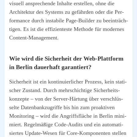
visu­ell anspre­chen­de Inhal­te erstel­len, ohne die
Archi­tek­tur des Sys­tems zu gefähr­den oder die Per­
for­mance durch insta­bi­le Page-Buil­der zu beein­träch­
ti­gen. Es ist die effi­zi­en­tes­te Metho­de für moder­nes
Con­tent-Manage­ment.
Wie wird die Sicher­heit der Web-Platt­form
in Ber­lin dau­er­haft garan­tiert?
Sicher­heit ist ein kon­ti­nu­ier­li­cher Pro­zess, kein sta­ti­
scher Zustand. Durch mehr­schich­ti­ge Sicher­heits­
kon­zep­te – von der Ser­ver-Här­tung über ver­schlüs­
sel­te Daten­bank­zu­grif­fe bis hin zum pro­ak­ti­ven
Moni­to­ring – wird die Angriffs­flä­che in Ber­lin mini­
miert. Regel­mä­ßi­ge Code-Audits und ein auto­ma­ti­
sier­tes Update-Wesen für Core-Kom­po­nen­ten stel­len