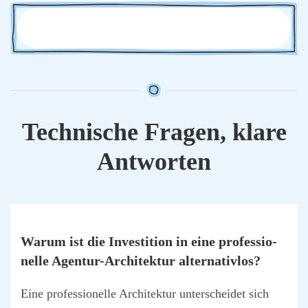
Tech­ni­sche Fra­gen, kla­re
Ant­wor­ten
War­um ist die Inves­ti­ti­on in eine pro­fes­sio­
nel­le Agen­tur-Archi­tek­tur alter­na­tiv­los?
Eine pro­fes­sio­nel­le Archi­tek­tur unter­schei­det sich