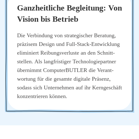
Ganz­heit­li­che Beglei­tung: Von
Visi­on bis Betrieb
Die Ver­bin­dung von stra­te­gi­scher Bera­tung,
prä­zi­sem Design und Full-Stack-Ent­wick­lung
eli­mi­niert Rei­bungs­ver­lus­te an den Schnitt­
stel­len. Als lang­fris­ti­ger Tech­no­lo­gie­part­ner
über­nimmt Com­pu­ter­BUT­LER die Ver­ant­
wor­tung für die gesam­te digi­ta­le Prä­senz,
sodass sich Unter­neh­men auf ihr Kern­ge­schäft
kon­zen­trie­ren kön­nen.