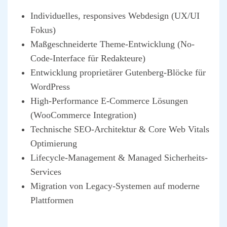
Indi­vi­du­el­les, respon­si­ves Web­de­sign (UX/UI
Fokus)
Maß­ge­schnei­der­te The­me-Ent­wick­lung (No-
Code-Inter­face für Redak­teu­re)
Ent­wick­lung pro­prie­tä­rer Guten­berg-Blö­cke für
Word­Press
High-Per­for­mance E‑Commerce Lösun­gen
(Woo­Com­mer­ce Inte­gra­ti­on)
Tech­ni­sche SEO-Archi­tek­tur & Core Web Vitals
Opti­mie­rung
Life­cy­cle-Manage­ment & Mana­ged Sicher­heits-
Ser­vices
Migra­ti­on von Lega­cy-Sys­te­men auf moder­ne
Platt­for­men