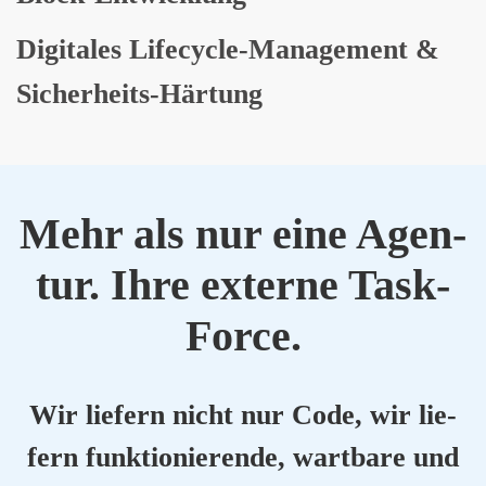
Digi­ta­les Life­cy­cle-Manage­ment &
Sicher­heits-Här­tung
Mehr als nur eine Agen­
tur. Ihre exter­ne Task-
Force.
Wir lie­fern nicht nur Code, wir lie­
fern funk­tio­nie­ren­de, wart­ba­re und