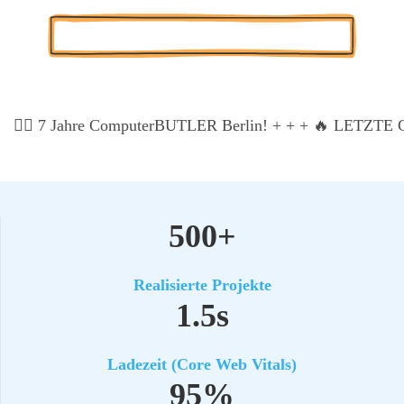
Kos­ten­lo­se Pro­jekt-Poten­ti­al-Ana­ly­se
🏃‍♂️ 7 Jah­re Com­pu­ter­BUT­LER Ber­lin! + + +
🔥 LETZTE CH
500+
Rea­li­sier­te Pro­jek­te
1.5s
Lade­zeit (Core Web Vitals)
95%