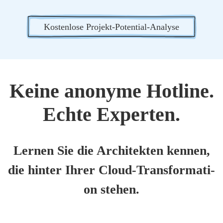
Kos­ten­lo­se Pro­jekt-Poten­ti­al-Ana­ly­se
Kei­ne anony­me Hot­line.
Ech­te Exper­ten.
Ler­nen Sie die Archi­tek­ten ken­nen,
die hin­ter Ihrer Cloud-Trans­for­ma­ti­
on ste­hen.