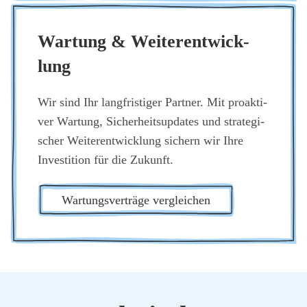
War­tung & Wei­ter­ent­wick­
lung
Wir sind Ihr lang­fris­ti­ger Part­ner. Mit pro­ak­ti­
ver War­tung, Sicher­heits­up­dates und stra­te­gi­
scher Wei­ter­ent­wick­lung sichern wir Ihre
Inves­ti­ti­on für die Zukunft.
War­tungs­ver­trä­ge ver­glei­chen