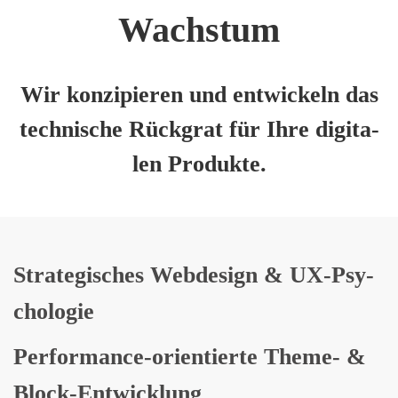
Wachs­tum
Wir kon­zi­pie­ren und ent­wi­ckeln das
tech­ni­sche Rück­grat für Ihre digi­ta­
len Pro­duk­te.
Stra­te­gi­sches Web­de­sign & UX-Psy­
cho­lo­gie
Per­for­mance-ori­en­tier­te The­me- &
Block-Ent­wick­lung