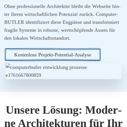
Ohne pro­fes­sio­nel­le Archi­tek­tur bleibt die Web­sei­te hin­
ter ihrem wirt­schaft­li­chen Poten­zi­al zurück. Com­pu­ter­
BUT­LER iden­ti­fi­ziert die­se Eng­päs­se und trans­for­miert
fra­gi­le Sys­te­me in robus­te, wert­schöp­fen­de Assets für
den loka­len Wirt­schafts­stand­ort.
Kos­ten­lo­se Pro­jekt-Poten­ti­al-Ana­ly­se
Unse­re Lösung: Moder­
ne Archi­tek­tu­ren für Ihr