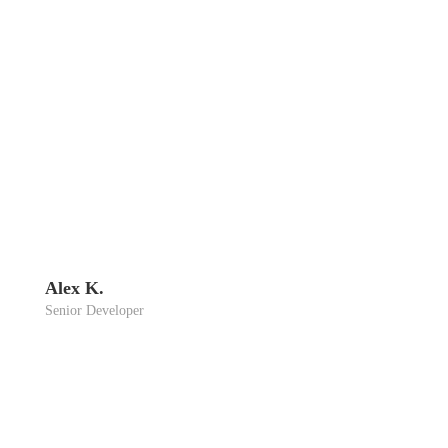
Alex K.
Seni­or Deve­lo­per