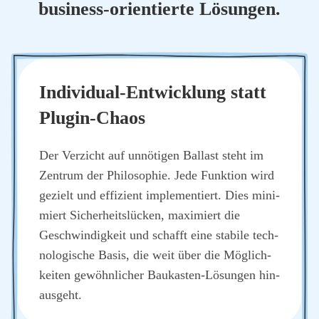
busi­ness-ori­en­tier­te Lösun­gen.
Indi­vi­du­al-Ent­wick­lung statt
Plug­in-Cha­os
Der Ver­zicht auf unnö­ti­gen Bal­last steht im
Zen­trum der Phi­lo­so­phie. Jede Funk­ti­on wird
gezielt und effi­zi­ent imple­men­tiert. Dies mini­
miert Sicher­heits­lü­cken, maxi­miert die
Geschwin­dig­keit und schafft eine sta­bi­le tech­
no­lo­gi­sche Basis, die weit über die Mög­lich­
kei­ten gewöhn­li­cher Bau­kas­ten-Lösun­gen hin­
aus­geht.