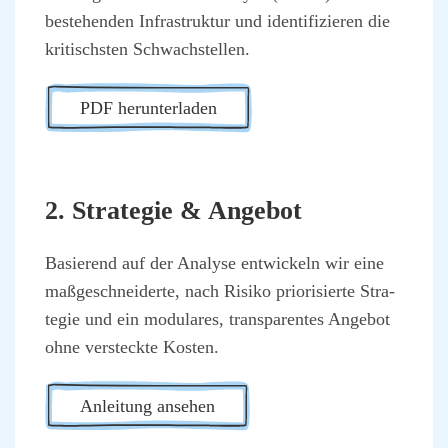
bestehen­den Infra­struk­tur und iden­ti­fi­zie­ren die
kri­tischs­ten Schwach­stel­len.
PDF her­un­ter­la­den
2. Stra­te­gie & Ange­bot
Basie­rend auf der Ana­ly­se ent­wi­ckeln wir eine
maß­ge­schnei­der­te, nach Risi­ko prio­ri­sier­te Stra­
te­gie und ein modu­la­res, trans­pa­ren­tes Ange­bot
ohne ver­steck­te Kos­ten.
Anlei­tung anse­hen