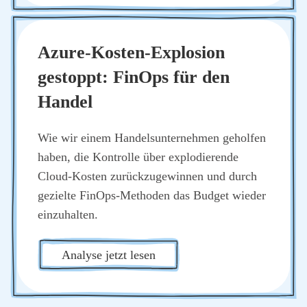
Azu­re-Kos­ten-Explo­si­on
gestoppt: Fin­Ops für den
Han­del
Wie wir einem Han­dels­un­ter­neh­men gehol­fen
haben, die Kon­trol­le über explo­die­ren­de
Cloud-Kos­ten zurück­zu­ge­win­nen und durch
geziel­te Fin­Ops-Metho­den das Bud­get wie­der
ein­zu­hal­ten.
Ana­ly­se jetzt lesen