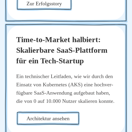
Zur Erfolgs­sto­ry
Time-to-Mar­ket hal­biert:
Ska­lier­ba­re SaaS-Platt­form
für ein Tech-Start­up
Ein tech­ni­scher Leit­fa­den, wie wir durch den
Ein­satz von Kuber­netes (AKS) eine hoch­ver­
füg­ba­re SaaS-Anwen­dung auf­ge­baut haben,
die von 0 auf 10.000 Nut­zer ska­lie­ren konn­te.
Archi­tek­tur anse­hen