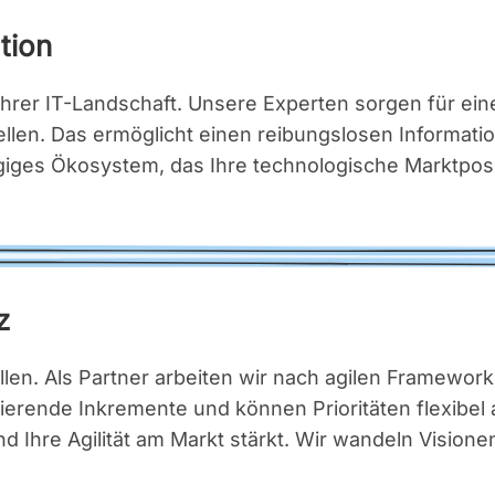
ti­on
Ihrer IT-Land­schaft. Unse­re Exper­ten sor­gen für eine 
n. Das ermög­licht einen rei­bungs­lo­sen Infor­ma­ti­ons
s Öko­sys­tem, das Ihre tech­no­lo­gi­sche Markt­po­si­ti­
z
­val­len. Als Part­ner arbei­ten wir nach agi­len Frame­wor
e­ren­de Inkre­men­te und kön­nen Prio­ri­tä­ten fle­xi­be
d Ihre Agi­li­tät am Markt stärkt. Wir wan­deln Visio­nen