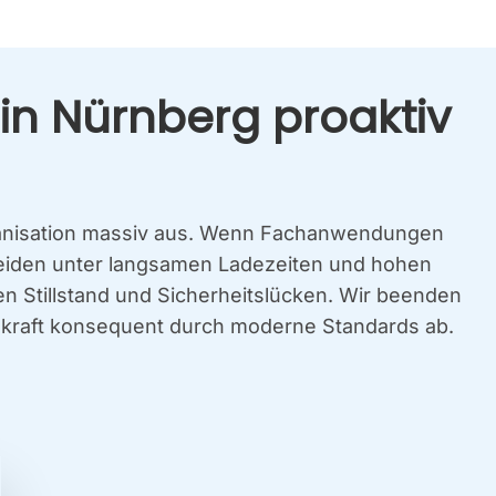
in Nürn­berg pro­ak­tiv
rga­ni­sa­ti­on mas­siv aus. Wenn Fach­an­wen­dun­gen
be lei­den unter lang­sa­men Lade­zei­ten und hohen
en Still­stand und Sicher­heits­lü­cken. Wir been­den
lag­kraft kon­se­quent durch moder­ne Stan­dards ab.