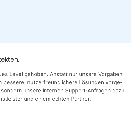
tek­ten.
eu­es Level geho­ben. Anstatt nur unse­re Vor­ga­ben
 bes­se­re, nut­zer­freund­li­che­re Lösun­gen vor­ge­
t, son­dern unse­re inter­nen Sup­port-Anfra­gen dazu
st­leis­ter und einem ech­ten Part­ner.