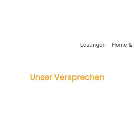
Lösun­gen
Home & 
Unser Ver­spre­chen
ara­vel Web­site Nürn­be
l schaf­fen wir hoch­per­for­man­te und ska­lier­ba­re 