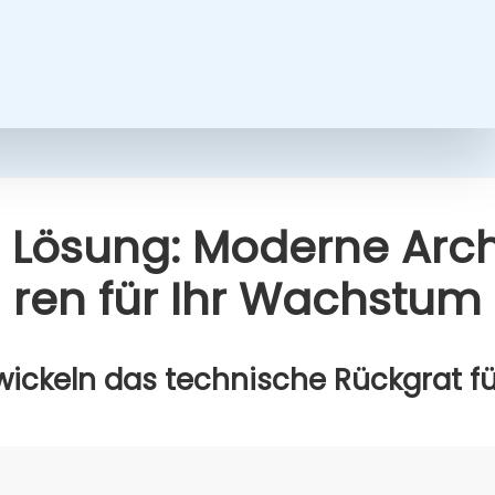
 Lösung: Moder­ne Archi
ren für Ihr Wachs­tum
wi­ckeln das tech­ni­sche Rück­grat für 