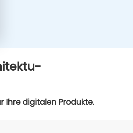
­tek­tu­
Ihre digi­ta­len Pro­duk­te.