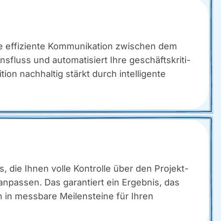
effi­zi­en­te Kom­mu­ni­ka­ti­on zwi­schen dem
­fluss und auto­ma­ti­siert Ihre geschäfts­kri­ti­
on nach­hal­tig stärkt durch intel­li­gen­te
ks, die Ihnen vol­le Kon­trol­le über den Pro­jekt­
l anpas­sen. Das garan­tiert ein Ergeb­nis, das
 in mess­ba­re Mei­len­stei­ne für Ihren