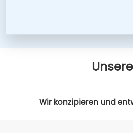
Unse­re
Wir kon­zi­pie­ren und ent­