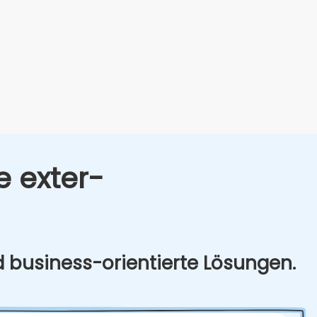
e exter­
d busi­ness-ori­en­tier­te Lösun­gen.