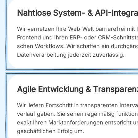
Naht­lo­se Sys­tem- & API-Inte­gra­
Wir ver­net­zen Ihre Web-Welt bar­rie­re­frei mit 
Front­end und Ihren ERP- oder CRM-Schnitt­stel­le
schen Work­flows. Wir schaf­fen ein durch­gän­gi­ge
Daten­ver­ar­bei­tung jeder­zeit zuver­läs­sig.
Agi­le Ent­wick­lung & Trans­pa­ren
Wir lie­fern Fort­schritt in trans­pa­ren­ten Inter
ver­lauf geben. Sie sehen regel­mä­ßig funk­tio­ni
exakt Ihren Markt­an­for­de­run­gen ent­spricht un
geschäft­li­chen Erfolg um.