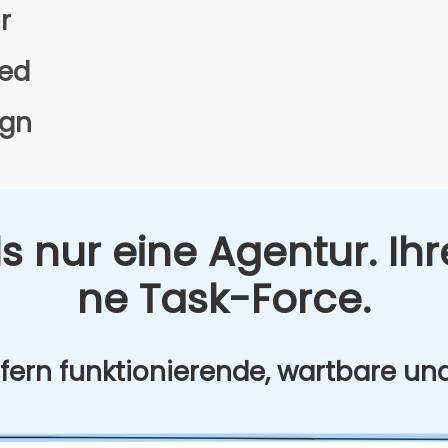
ur
eed
ign
s nur eine Agen­tur. Ihr
ne Task-Force.
­fern funk­tio­nie­ren­de, wart­ba­re un