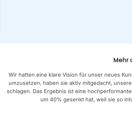
Mehr al
Wir hat­ten eine kla­re Visi­on für unser neu­es Ku
umzu­set­zen, haben sie aktiv mit­ge­dacht, unse­re P
schla­gen. Das Ergeb­nis ist eine hoch­per­for­man­t
um 40% gesenkt hat, weil sie so intui­