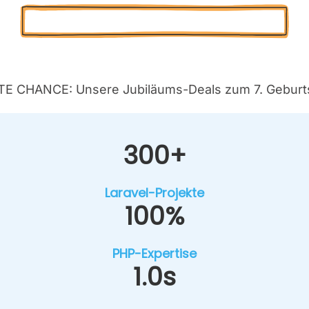
Kos­ten­lo­se Pro­jekt-Poten­ti­al-Ana­ly­se
E CHANCE: Unse­re Jubi­lä­ums-Deals zum 7. Geburts
300+
Lara­vel-Pro­jek­te
100%
PHP-Exper­ti­se
1.0s