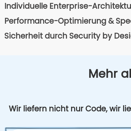
Indi­vi­du­el­le Enter­pri­se-Archi­tek­t
Per­for­mance-Opti­mie­rung & Sp
Sicher­heit durch Secu­ri­ty by Des
Mehr al
Wir lie­fern nicht nur Code, wir lie