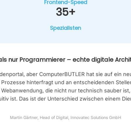
Front­end-Speed
35+
Spe­zia­lis­ten
s nur Pro­gram­mie­rer – ech­te digi­ta­le Archi­
n­den­por­tal, aber Com­pu­ter­BUT­LER hat sie auf ein n
ro­zes­se hin­ter­fragt und an ent­schei­den­den Stel­len
e Web­an­wen­dung, die nicht nur tech­nisch sau­ber is
tiv ist. Das ist der Unter­schied zwi­schen einem Dien
Mar­tin Gärt­ner, Head of Digi­tal, Inno­va­tec Solu­ti­ons GmbH