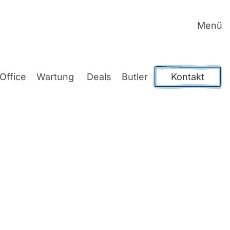
Menü
Office
War­tung
Deals
But­ler
Kontakt
rg
Web-Lösun­gen für anspruchs­vol­le Pro­zes­se.