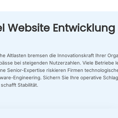
l Web­site Ent­wick­lung 
­sche Alt­las­ten brem­sen die Inno­va­ti­ons­kraft Ihrer O
Eng­päs­se bei stei­gen­den Nut­zer­zah­len. Vie­le Betrie­
Seni­or-Exper­ti­se ris­kie­ren Fir­men tech­no­lo­gi­sch
ft­ware-Engi­nee­ring. Sichern Sie Ihre ope­ra­ti­ve Sch
hafft Sta­bi­li­tät.