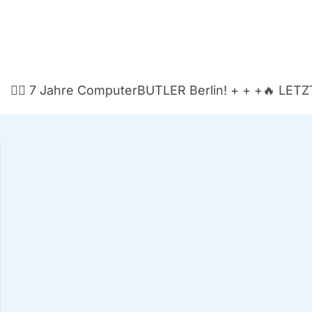
🏃‍♂️ 7 Jah­re Com­pu­ter­BUT­LER Ber­lin! + + +
🔥 LETZT