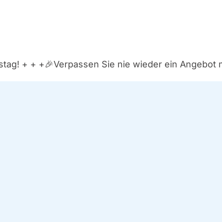
­tag! + + +
🎉Ver­pas­sen Sie nie wie­der ein Ange­bot 