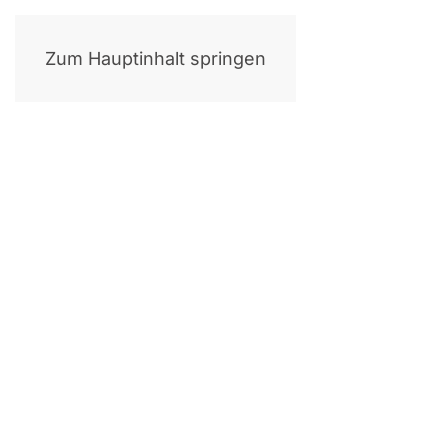
Zum Hauptinhalt springen
L
Backend-Exzel­lenz für Nürn­berg. Mit Lara­ve