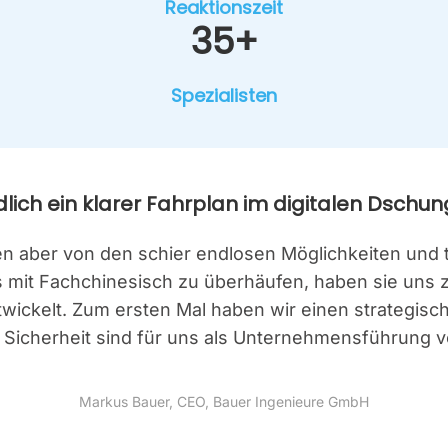
Reak­ti­ons­zeit
35+
Spe­zia­lis­ten
­lich ein kla­rer Fahr­plan im digi­ta­len Dschun­
ren aber von den schier end­lo­sen Mög­lich­kei­ten und 
mit Fach­chi­ne­sisch zu über­häu­fen, haben sie uns z
t­wi­ckelt. Zum ers­ten Mal haben wir einen stra­te­gi­s
nd Sicher­heit sind für uns als Unter­neh­mens­füh­rung
Mar­kus Bau­er, CEO, Bau­er Inge­nieu­re GmbH