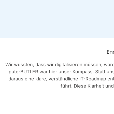
End
Wir wuss­ten, dass wir digi­ta­li­sie­ren müs­sen, wa
pu­ter­BUT­LER war hier unser Kom­pass. Statt uns 
dar­aus eine kla­re, ver­ständ­li­che IT-Road­map en
führt. Die­se Klar­heit u