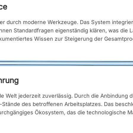
ice
ei­ter durch moder­ne Werk­zeu­ge. Das Sys­tem inte­grie
n­nen Stan­dard­fra­gen eigen­stän­dig klä­ren, was die
men­tier­tes Wis­sen zur Stei­ge­rung der Gesamt­pro­duk­t
h­rung
i­ta­le Welt jeder­zeit zuver­läs­sig. Durch die Anbin­d
-Stän­de des betrof­fe­nen Arbeits­plat­zes. Das beschle
urch­gän­gi­ges Öko­sys­tem, das die tech­no­lo­gi­sche Ma