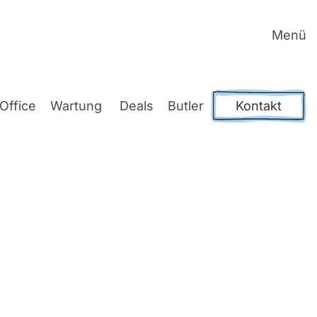
Menü
Office
War­tung
Deals
But­ler
Kontakt
in
s­zeit Ihrer IT-Pro­zes­se hoch­ef­fi­zi­ent.