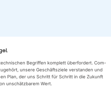
gel.
tech­ni­schen Begrif­fen kom­plett über­for­dert. Com­
uge­hört, unse­re Geschäfts­zie­le ver­stan­den und
chen Plan, der uns Schritt für Schritt in die Zukunft
 von unschätz­ba­rem Wert.