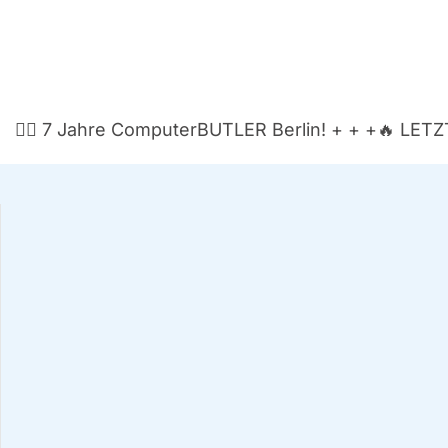
🏃‍♂️ 7 Jah­re Com­pu­ter­BUT­LER Ber­lin! + + +
🔥 LETZT