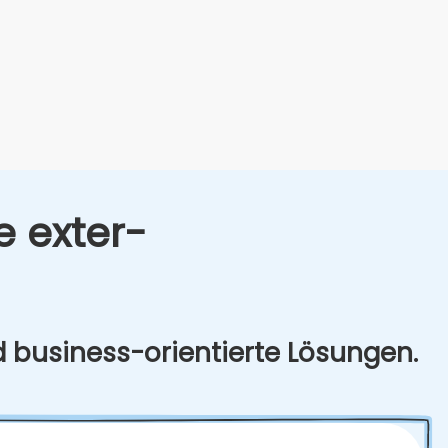
e exter­
d busi­ness-ori­en­tier­te Lösun­gen.