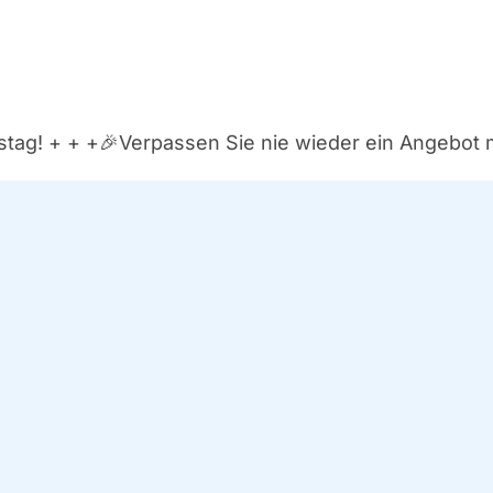
­tag! + + +
🎉Ver­pas­sen Sie nie wie­der ein Ange­bot 