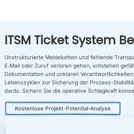
ITSM Ticket Sys­tem Ber­l
Unstruk­tu­rier­te Mel­de­ket­ten und feh­len­de Trans­
E‑Mail oder Zuruf ver­lo­ren gehen, ent­ste­hen gefähr
Doku­men­ta­ti­on und unkla­ren Ver­ant­wort­lich­kei­t
Lebens­zy­klen zur Siche­rung der Pro­zess-Sta­bi­li­
dards. Sichern Sie die ope­ra­ti­ve Schlag­kraft kon­
Kos­ten­lo­se Pro­jekt-Poten­ti­al-Ana­ly­se