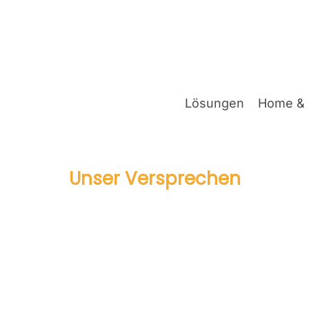
Lösun­gen
Home & 
Unser Ver­spre­chen
TSM Ticket Sys­tem Ber­l
­nen ITSM Ticket Sys­tem maxi­mie­ren wir die Reak­ti­on