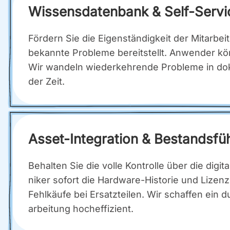
Wis­sens­da­ten­bank & Self-Ser­v
För­dern Sie die Eigen­stän­dig­keit der Mit­ar­b
bekann­te Pro­ble­me bereit­stellt. Anwen­der kö
Wir wan­deln wie­der­keh­ren­de Pro­ble­me in doku­
der Zeit.
Asset-Inte­gra­ti­on & Bestands­fü
Behal­ten Sie die vol­le Kon­trol­le über die dig
ni­ker sofort die Hard­ware-His­to­rie und Lizenz
Fehl­käu­fe bei Ersatz­tei­len. Wir schaf­fen ein d
ar­bei­tung hoch­ef­fi­zi­ent.