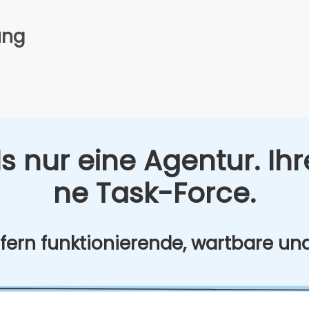
ung
s nur eine Agen­tur. Ihr
ne Task-Force.
­fern funk­tio­nie­ren­de, wart­ba­re un