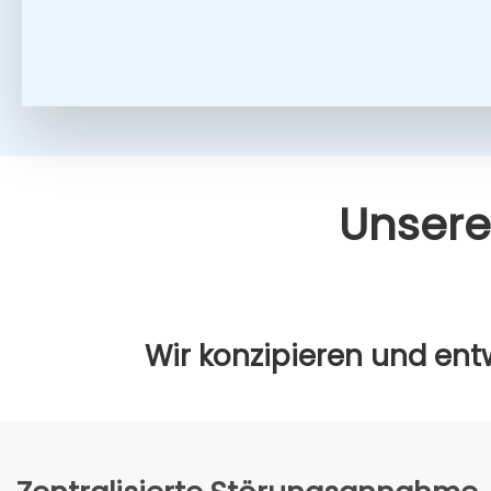
Unse­re
Wir kon­zi­pie­ren und ent­