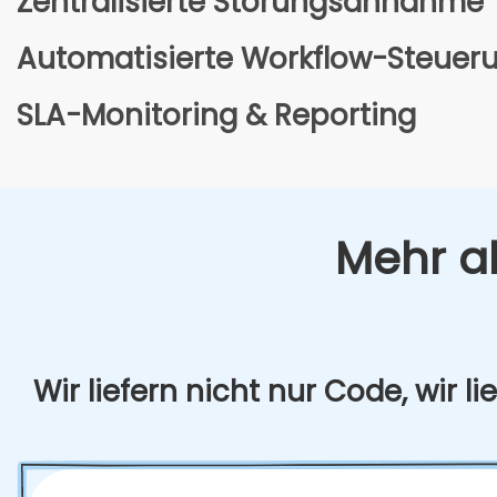
Zen­tra­li­sier­te Stö­rungs­an­nah­me
Auto­ma­ti­sier­te Work­flow-Steue­r
SLA-Moni­to­ring & Report­ing
Mehr al
Wir lie­fern nicht nur Code, wir lie