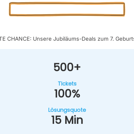
Kos­ten­lo­se Pro­jekt-Poten­ti­al-Ana­ly­se
E CHANCE: Unse­re Jubi­lä­ums-Deals zum 7. Geburts
500+
Tickets
100%
Lösungs­quo­te
15 Min