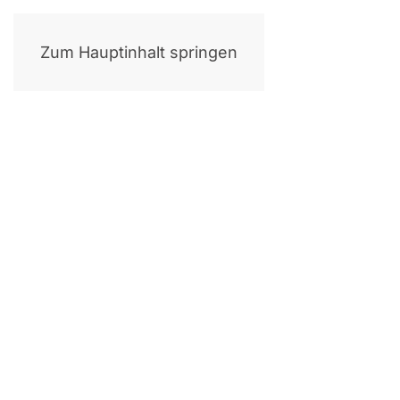
Zum Hauptinhalt springen
I
Ser­vice-Exzel­lenz Ber­lin. Mit einem moder