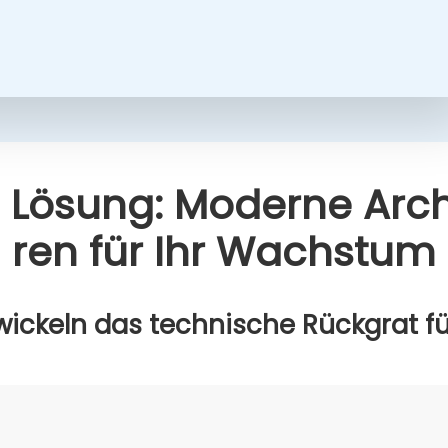
 Lösung: Moder­ne Archi
ren für Ihr Wachs­tum
wi­ckeln das tech­ni­sche Rück­grat für 