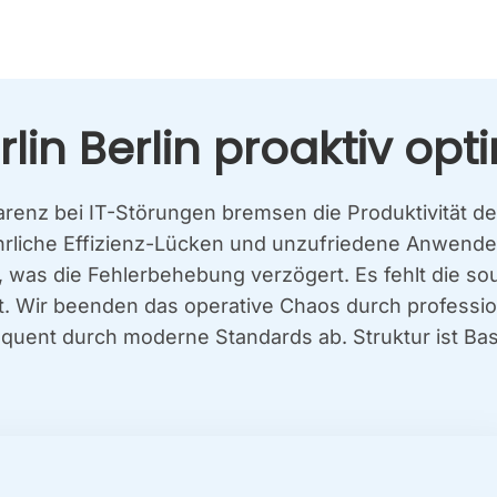
in Ber­lin pro­ak­tiv opti
pa­renz bei IT-Stö­run­gen brem­sen die Pro­duk­ti­vi­tät 
­li­che Effi­zi­enz-Lücken und unzu­frie­de­ne Anwen­der
en, was die Feh­ler­be­he­bung ver­zö­gert. Es fehlt die 
tät. Wir been­den das ope­ra­ti­ve Cha­os durch pro­fes
se­quent durch moder­ne Stan­dards ab. Struk­tur ist Ba