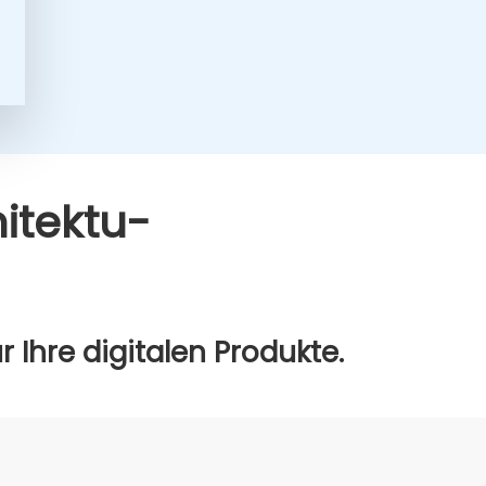
­tek­tu­
Ihre digi­ta­len Pro­duk­te.