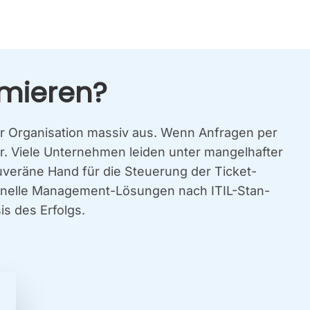
­mie­ren?
der Orga­ni­sa­ti­on mas­siv aus. Wenn Anfra­gen per
. Vie­le Unter­neh­men lei­den unter man­gel­haf­ter
sou­ve­rä­ne Hand für die Steue­rung der Ticket-
­sio­nel­le Manage­ment-Lösun­gen nach ITIL-Stan­
sis des Erfolgs.