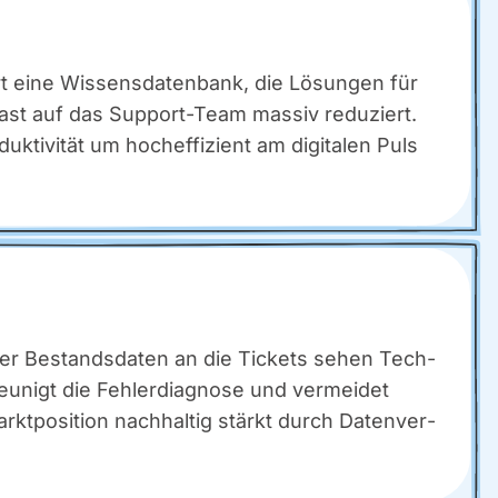
rt eine Wis­sens­da­ten­bank, die Lösun­gen für
 Last auf das Sup­port-Team mas­siv redu­ziert.
i­vi­tät um hoch­ef­fi­zi­ent am digi­ta­len Puls
ung der Bestands­da­ten an die Tickets sehen Tech­
u­nigt die Feh­ler­dia­gno­se und ver­mei­det
rkt­po­si­ti­on nach­hal­tig stärkt durch Daten­ver­