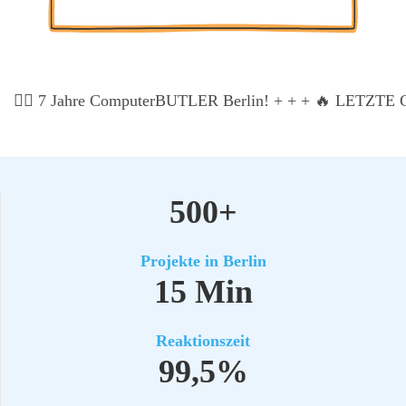
Kos­ten­lo­se Pro­jekt-Poten­ti­al-Ana­ly­se
🏃‍♂️ 7 Jah­re Com­pu­ter­BUT­LER Ber­lin! + + +
🔥 LETZTE CH
500+
Pro­jek­te in Ber­lin
15 Min
Reak­ti­ons­zeit
99,5%