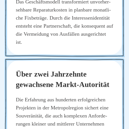
Das Geschäfts­mo­dell trans­for­miert unvor­her­
seh­ba­re Repa­ra­tur­kos­ten in plan­ba­re monat­li­
che Fix­be­trä­ge. Durch die Inter­es­sen­iden­ti­tät
ent­steht eine Part­ner­schaft, die kon­se­quent auf
die Ver­mei­dung von Aus­fäl­len aus­ge­rich­tet
ist.
Über zwei Jahr­zehn­te
gewach­se­ne Markt-Auto­ri­tät
Die Erfah­rung aus hun­der­ten erfolg­rei­chen
Pro­jek­ten in der Metro­pol­re­gi­on sichert eine
Sou­ve­rä­ni­tät, die auch kom­ple­xen Anfor­de­
run­gen klei­ner und mitt­le­rer Unter­neh­men