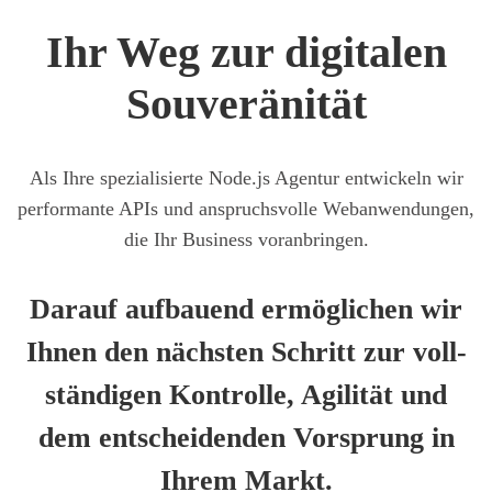
Ihr Weg zur digi­ta­len
Sou­ve­rä­ni­tät
Als Ihre spe­zia­li­sier­te Node.js Agen­tur ent­wi­ckeln wir
per­for­man­te APIs und anspruchs­vol­le Web­an­wen­dun­gen,
die Ihr Busi­ness vor­an­brin­gen.
Dar­auf auf­bau­end ermög­li­chen wir
Ihnen den nächs­ten Schritt zur voll­
stän­di­gen Kon­trol­le, Agi­li­tät und
dem ent­schei­den­den Vor­sprung in
Ihrem Markt.