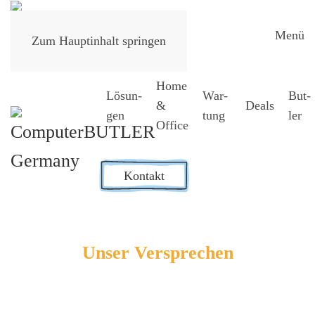
Menü
Zum Hauptinhalt springen
Home
Lösun­
War­
But­
&
Deals
gen
tung
ler
Office
Kontakt
Unser Ver­spre­chen
EDV-Betreu­ung als Pro­