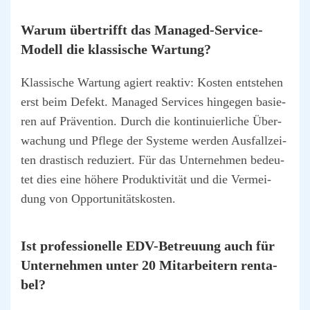
War­um über­trifft das Mana­ged-Ser­vice-
Modell die klas­si­sche War­tung?
Klas­si­sche War­tung agiert reak­tiv: Kos­ten ent­ste­hen
erst beim Defekt.
Mana­ged Ser­vices
hin­ge­gen basie­
ren auf Prä­ven­ti­on. Durch die kon­ti­nu­ier­li­che Über­
wa­chung und Pfle­ge der Sys­te­me wer­den Aus­fall­zei­
ten dras­tisch redu­ziert. Für das Unter­neh­men bedeu­
tet dies eine höhe­re Pro­duk­ti­vi­tät und die Ver­mei­
dung von Oppor­tu­ni­täts­kos­ten.
Ist pro­fes­sio­nel­le EDV-Betreu­ung auch für
Unter­neh­men unter 20 Mit­ar­bei­tern ren­ta­
bel?