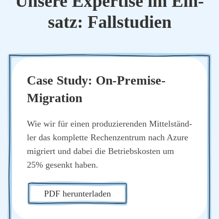
Unse­re Exper­ti­se im Ein­
satz: Fall­stu­di­en
Case Stu­dy: On-Pre­mi­se-
Migra­ti­on
Wie wir für einen pro­du­zie­ren­den Mit­tel­ständ­
ler das kom­plet­te Rechen­zen­trum nach Azu­re
migriert und dabei die Betriebs­kos­ten um
25% gesenkt haben.
PDF her­un­ter­la­den