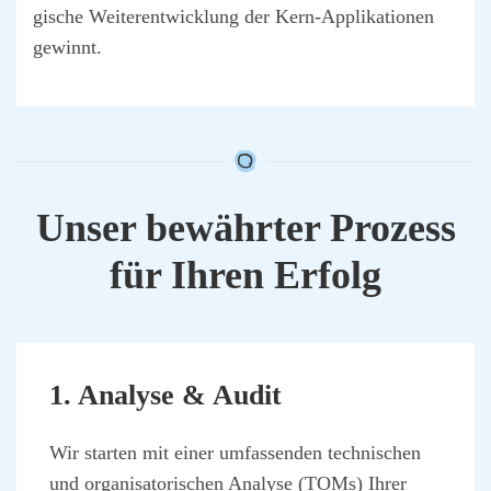
gi­sche Wei­ter­ent­wick­lung der Kern-Appli­ka­tio­nen
gewinnt.
Unser bewähr­ter Pro­zess
für Ihren Erfolg
1. Ana­ly­se & Audit
Wir star­ten mit einer umfas­sen­den tech­ni­schen
und orga­ni­sa­to­ri­schen Ana­ly­se (TOMs) Ihrer