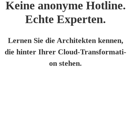
Kei­ne anony­me Hot­line.
Ech­te Exper­ten.
Ler­nen Sie die Archi­tek­ten ken­nen,
die hin­ter Ihrer Cloud-Trans­for­ma­ti­
on ste­hen.