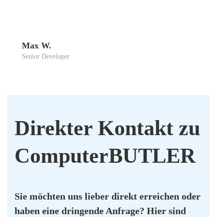
Max W.
Seni­or Deve­lo­per
Direk­ter Kon­takt zu
Com­pu­ter­BUT­LER
Sie möch­ten uns lie­ber direkt errei­chen oder
haben eine drin­gen­de Anfra­ge? Hier sind