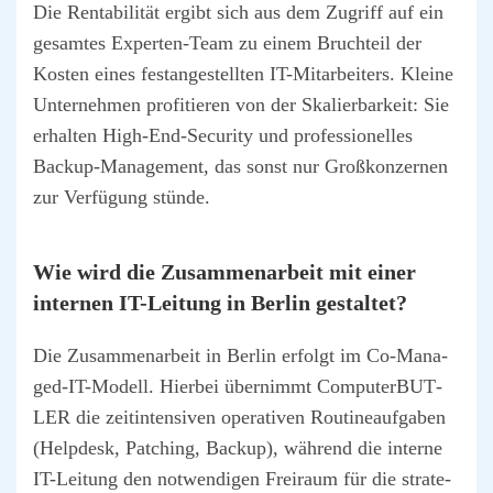
Die Ren­ta­bi­li­tät ergibt sich aus dem Zugriff auf ein
gesam­tes Exper­ten-Team zu einem Bruch­teil der
Kos­ten eines fest­an­ge­stell­ten IT-Mit­ar­bei­ters. Klei­ne
Unter­neh­men pro­fi­tie­ren von der Ska­lier­bar­keit: Sie
erhal­ten High-End-Secu­ri­ty und pro­fes­sio­nel­les
Back­up-Manage­ment, das sonst nur Groß­kon­zer­nen
zur Ver­fü­gung stün­de.
Wie wird die Zusam­men­ar­beit mit einer
inter­nen IT-Lei­tung in Ber­lin gestal­tet?
Die Zusam­men­ar­beit in Ber­lin erfolgt im
Co-Mana­
ged-IT-Modell
. Hier­bei über­nimmt Com­pu­ter­BUT­
LER die zeit­in­ten­si­ven ope­ra­ti­ven Rou­ti­ne­auf­ga­ben
(Help­desk, Patching, Back­up), wäh­rend die inter­ne
IT-Lei­tung den not­wen­di­gen Frei­raum für die stra­te­