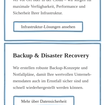
maxi­ma­le Ver­füg­bar­keit, Per­for­mance und
Sicher­heit Ihrer Infra­struk­tur.
Infra­struk­tur-Lösun­gen anse­hen
Back­up & Dis­as­ter Reco­very
Wir erstel­len robus­te Back­up-Kon­zep­te und
Not­fall­plä­ne, damit Ihre wert­vol­len Unter­neh­
mens­da­ten auch im Ernst­fall sicher sind und
schnell wie­der­her­ge­stellt wer­den kön­nen.
Mehr über Daten­si­cher­heit