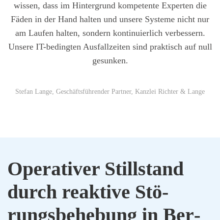
wis­sen, dass im Hin­ter­grund kom­pe­ten­te Exper­ten die
Fäden in der Hand hal­ten und unse­re Sys­te­me nicht nur
am Lau­fen hal­ten, son­dern kon­ti­nu­ier­lich ver­bes­sern.
Unse­re IT-beding­ten Aus­fall­zei­ten sind prak­tisch auf null
gesun­ken.
Ste­fan Lan­ge, Geschäfts­füh­ren­der Part­ner, Kanz­lei Rich­ter & Lan­ge
Ope­ra­ti­ver Still­stand
durch reak­ti­ve Stö­
rungs­be­he­bung in Ber­