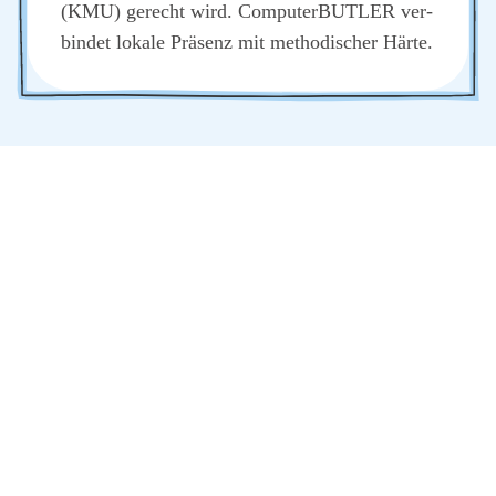
(KMU) gerecht wird. Com­pu­ter­BUT­LER ver­
bin­det loka­le Prä­senz mit metho­di­scher Här­te.