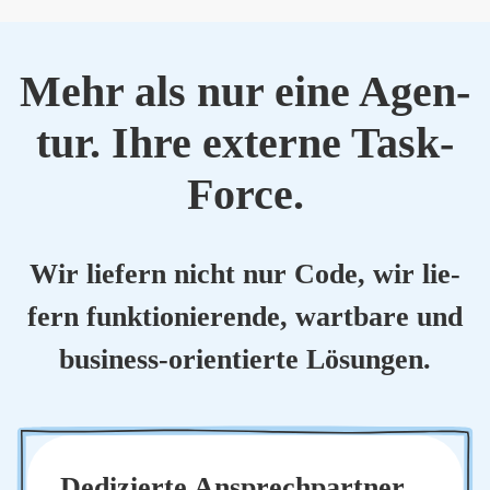
Mehr als nur eine Agen­
tur. Ihre exter­ne Task-
Force.
Wir lie­fern nicht nur Code, wir lie­
fern funk­tio­nie­ren­de, wart­ba­re und
busi­ness-ori­en­tier­te Lösun­gen.
Dedi­zier­te Ansprech­part­ner