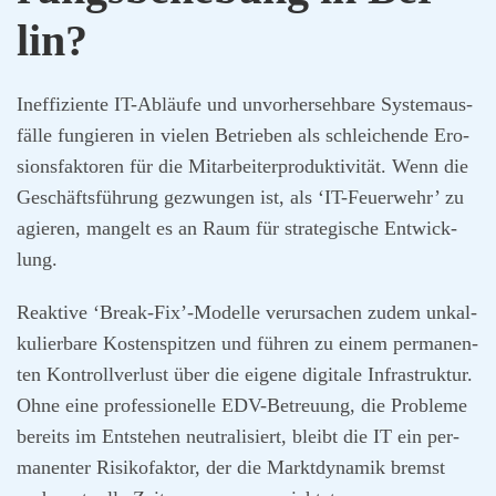
lin?
Inef­fi­zi­en­te IT-Abläu­fe und unvor­her­seh­ba­re Sys­tem­aus­
fäl­le fun­gie­ren in vie­len Betrie­ben als schlei­chen­de Ero­
si­ons­fak­to­ren für die Mit­ar­bei­ter­pro­duk­ti­vi­tät. Wenn die
Geschäfts­füh­rung gezwun­gen ist, als ‘IT-Feu­er­wehr’ zu
agie­ren, man­gelt es an Raum für stra­te­gi­sche Ent­wick­
lung.
Reak­ti­ve ‘Break-Fix’-Modelle ver­ur­sa­chen zudem unkal­
ku­lier­ba­re Kos­ten­spit­zen und füh­ren zu einem per­ma­nen­
ten Kon­troll­ver­lust über die eige­ne digi­ta­le Infra­struk­tur.
Ohne eine pro­fes­sio­nel­le EDV-Betreu­ung, die Pro­ble­me
bereits im Ent­ste­hen neu­tra­li­siert, bleibt die IT ein per­
ma­nen­ter Risi­ko­fak­tor, der die Markt­dy­na­mik bremst