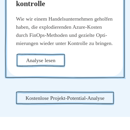
kon­trol­le
Wie wir einem Han­dels­un­ter­neh­men gehol­fen
haben, die explo­die­ren­den Azu­re-Kos­ten
durch Fin­Ops-Metho­den und geziel­te Opti­
mie­run­gen wie­der unter Kon­trol­le zu brin­gen.
Ana­ly­se lesen
Kos­ten­lo­se Pro­jekt-Poten­ti­al-Ana­ly­se