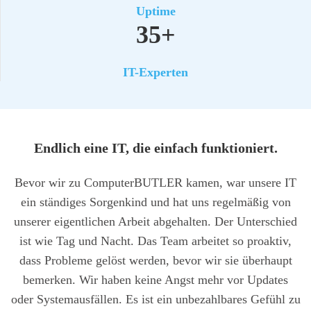
Uptime
35+
IT-Exper­ten
End­lich eine IT, die ein­fach funk­tio­niert.
Bevor wir zu Com­pu­ter­BUT­LER kamen, war unse­re IT
ein stän­di­ges Sor­gen­kind und hat uns regel­mä­ßig von
unse­rer eigent­li­chen Arbeit abge­hal­ten. Der Unter­schied
ist wie Tag und Nacht. Das Team arbei­tet so pro­ak­tiv,
dass Pro­ble­me gelöst wer­den, bevor wir sie über­haupt
bemer­ken. Wir haben kei­ne Angst mehr vor Updates
oder Sys­tem­aus­fäl­len. Es ist ein unbe­zahl­ba­res Gefühl zu