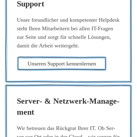
Sup­port
Unser freund­li­cher und kom­pe­ten­ter Help­desk
steht Ihren Mit­ar­bei­tern bei allen IT-Fra­gen
zur Sei­te und sorgt für schnel­le Lösun­gen,
damit die Arbeit wei­ter­geht.
Unse­ren Sup­port ken­nen­ler­nen
Ser­ver- & Netz­werk-Manage­
ment
Wir betreu­en das Rück­grat Ihrer IT. Ob Ser­
ver vor Ort oder in der Cloud – wir sor­gen für