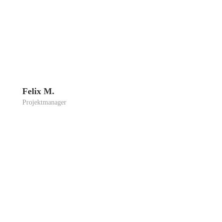
Felix M.
Pro­jekt­ma­na­ger