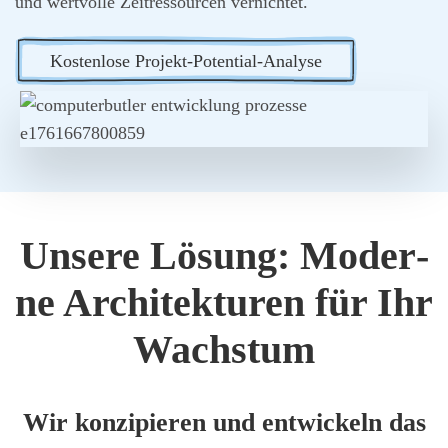
und wert­vol­le Zeit­res­sour­cen ver­nich­tet.
Kos­ten­lo­se Pro­jekt-Poten­ti­al-Ana­ly­se
Unse­re Lösung: Moder­
ne Archi­tek­tu­ren für Ihr
Wachs­tum
Wir kon­zi­pie­ren und ent­wi­ckeln das