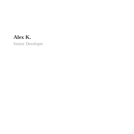
Alex K.
Seni­or Deve­lo­per