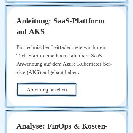
Anlei­tung: SaaS-Platt­form
auf AKS
Ein tech­ni­scher Leit­fa­den, wie wir für ein
Tech-Start­up eine hoch­ska­lier­ba­re SaaS-
Anwen­dung auf dem Azu­re Kuber­netes Ser­
vice (AKS) auf­ge­baut haben.
Anlei­tung anse­hen
Ana­ly­se: Fin­Ops & Kos­ten­