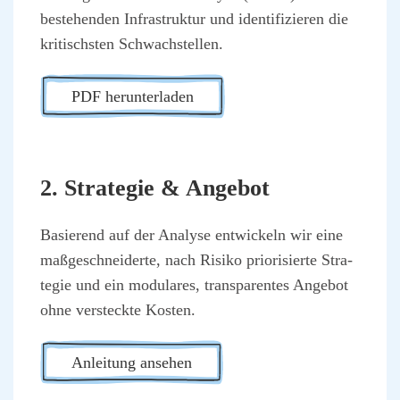
bestehen­den Infra­struk­tur und iden­ti­fi­zie­ren die
kri­tischs­ten Schwach­stel­len.
PDF her­un­ter­la­den
2. Stra­te­gie & Ange­bot
Basie­rend auf der Ana­ly­se ent­wi­ckeln wir eine
maß­ge­schnei­der­te, nach Risi­ko prio­ri­sier­te Stra­
te­gie und ein modu­la­res, trans­pa­ren­tes Ange­bot
ohne ver­steck­te Kos­ten.
Anlei­tung anse­hen