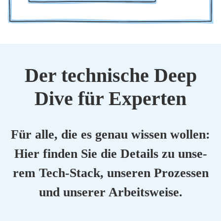
Der tech­ni­sche Deep
Dive für Exper­ten
Für alle, die es genau wis­sen wol­len:
Hier fin­den Sie die Details zu unse­
rem Tech-Stack, unse­ren Pro­zes­sen
und unse­rer Arbeits­wei­se.