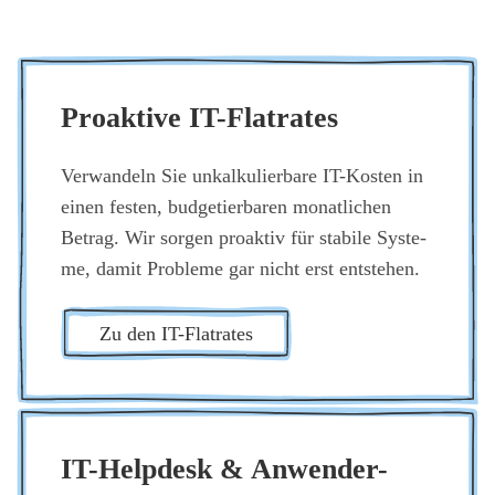
Pro­ak­ti­ve IT-Flat­rates
Ver­wan­deln Sie unkal­ku­lier­ba­re IT-Kos­ten in
einen fes­ten, bud­ge­tier­ba­ren monat­li­chen
Betrag. Wir sor­gen pro­ak­tiv für sta­bi­le Sys­te­
me, damit Pro­ble­me gar nicht erst ent­ste­hen.
Zu den IT-Flat­rates
IT-Help­desk & Anwen­der-