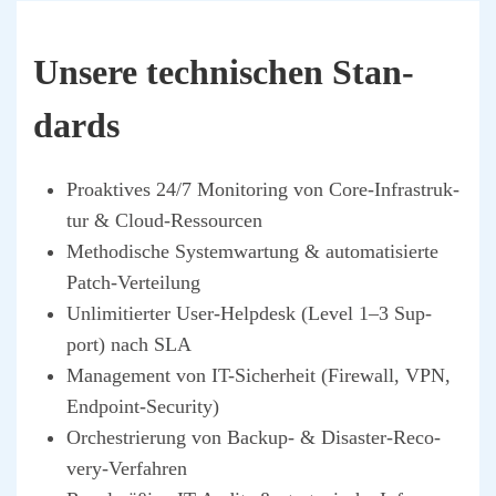
Unse­re tech­ni­schen Stan­
dards
Pro­ak­ti­ves 24/7 Moni­to­ring von Core-Infra­struk­
tur & Cloud-Res­sour­cen
Metho­di­sche Sys­tem­war­tung & auto­ma­ti­sier­te
Patch-Ver­tei­lung
Unli­mi­tier­ter User-Help­desk (Level 1–3 Sup­
port) nach SLA
Manage­ment von IT-Sicher­heit (Fire­wall, VPN,
End­point-Secu­ri­ty)
Orches­trie­rung von Back­up- & Dis­as­ter-Reco­
very-Ver­fah­ren