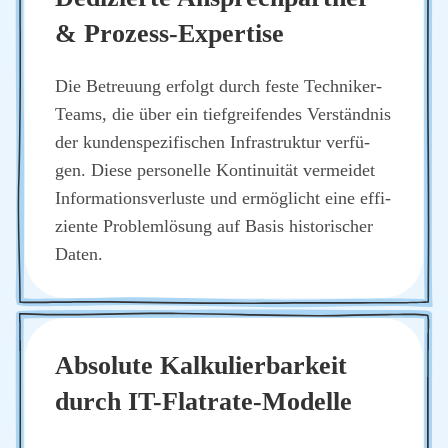
& Pro­zess-Exper­ti­se
Die Betreu­ung erfolgt durch fes­te Tech­ni­ker-
Teams, die über ein tief­grei­fen­des Ver­ständ­nis
der kun­den­spe­zi­fi­schen Infra­struk­tur ver­fü­
gen. Die­se per­so­nel­le Kon­ti­nui­tät ver­mei­det
Infor­ma­ti­ons­ver­lus­te und ermög­licht eine effi­
zi­en­te Pro­blem­lö­sung auf Basis his­to­ri­scher
Daten.
Abso­lu­te Kal­ku­lier­bar­keit
durch IT-Flat­rate-Model­le