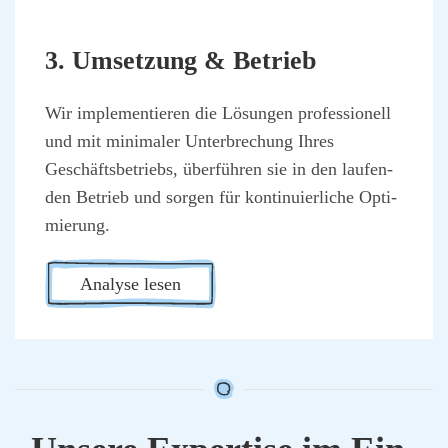
3. Umset­zung & Betrieb
Wir imple­men­tie­ren die Lösun­gen pro­fes­sio­nell
und mit mini­ma­ler Unter­bre­chung Ihres
Geschäfts­be­triebs, über­füh­ren sie in den lau­fen­
den Betrieb und sor­gen für kon­ti­nu­ier­li­che Opti­
mie­rung.
Ana­ly­se lesen