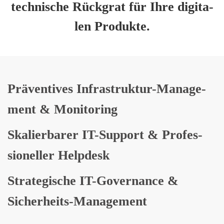
tech­ni­sche Rück­grat für Ihre digi­ta­
len Pro­duk­te.
Prä­ven­ti­ves Infra­struk­tur-Manage­
ment & Moni­to­ring
Ska­lier­ba­rer IT-Sup­port & Pro­fes­
sio­nel­ler Help­desk
Stra­te­gi­sche IT-Gover­nan­ce &
Sicher­heits-Manage­ment