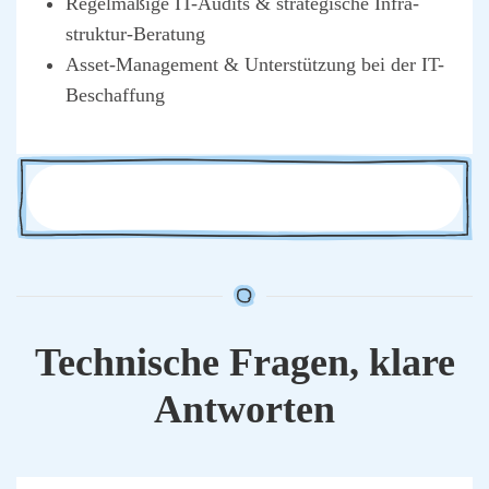
Regel­mä­ßi­ge IT-Audits & stra­te­gi­sche Infra­
struk­tur-Bera­tung
Asset-Manage­ment & Unter­stüt­zung bei der IT-
Beschaf­fung
Tech­ni­sche Fra­gen, kla­re
Ant­wor­ten