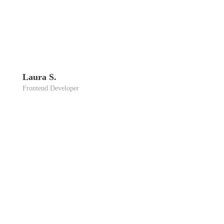
Lau­ra S.
Front­end Deve­lo­per