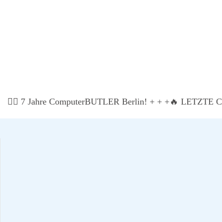
IT Secu­ri­ty Ope­ra­ti­ons (SecOps) ist die ope­ra­ti­ve Fron
hun
🏃‍♂️ 7 Jah­re Com­pu­ter­BUT­LER Ber­lin! + + +
🔥 LETZTE CHA