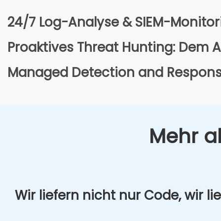
24/7 Log-Ana­ly­se & SIEM-Moni­to­
Pro­ak­ti­ves Thre­at Hun­ting: Dem 
Mana­ged Detec­tion and Respon­s
Mehr al
Wir lie­fern nicht nur Code, wir lie