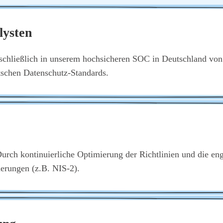
lys­ten
chließ­lich in unse­rem hoch­si­che­ren SOC in Deutsch­land von fest­
schen Daten­schutz-Stan­dards.
Durch kon­ti­nu­ier­li­che Opti­mie­rung der Richt­li­ni­en und die 
de­run­gen (z.B. NIS‑2).