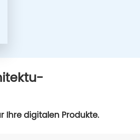
­tek­tu­
Ihre digi­ta­len Pro­duk­te.