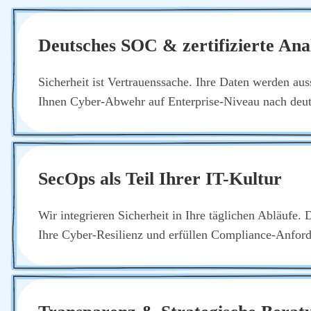
Deut­sches SOC & zer­ti­fi­zier­te Ana­
Sicher­heit ist Ver­trau­ens­sa­che. Ihre Daten wer­den aus­s
Ihnen Cyber-Abwehr auf Enter­pri­se-Niveau nach deut­
SecOps als Teil Ihrer IT-Kul­tur
Wir inte­grie­ren Sicher­heit in Ihre täg­li­chen Abläu­fe. 
Ihre Cyber-Resi­li­enz und erfül­len Com­pli­ance-Anfor­