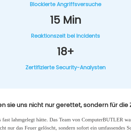
Blo­ckier­te Angriffs­ver­su­che
15 Min
Reak­ti­ons­zeit bei Inci­dents
18+
Zer­ti­fi­zier­te Secu­ri­ty-Ana­lys­ten
en sie uns nicht nur geret­tet, son­dern für die
ast lahm­ge­legt hät­te. Das Team von Com­pu­ter­BUT­LER war inn
nicht nur das Feu­er gelöscht, son­dern sofort ein umfas­sen­des S