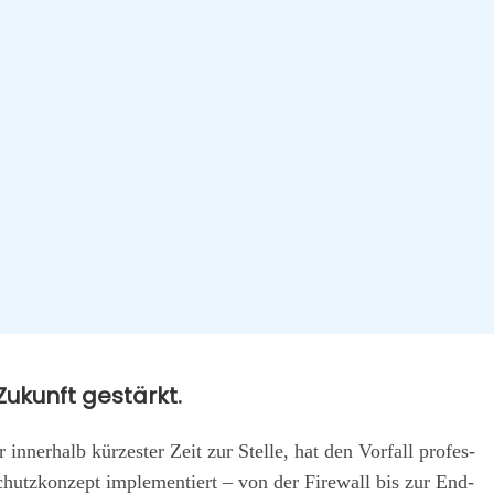
 Zukunft gestärkt.
er­halb kür­zes­ter Zeit zur Stel­le, hat den Vor­fall pro­fes­
chutz­kon­zept imple­men­tiert – von der Fire­wall bis zur End­