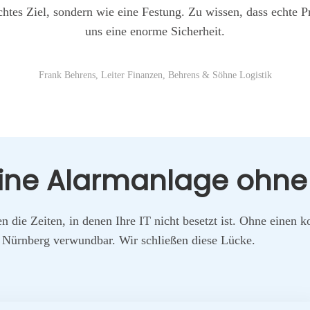
ch­tes Ziel, son­dern wie eine Fes­tung. Zu wis­sen, dass ech­te Pr
uns eine enor­me Sicher­heit.
Frank Beh­rens, Lei­ter Finan­zen, Beh­rens & Söh­ne Logis­tik
 eine Alarm­an­la­ge oh
en die Zei­ten, in denen Ihre IT nicht besetzt ist. Ohne einen ko
 Nürn­berg ver­wund­bar. Wir schlie­ßen die­se Lücke.