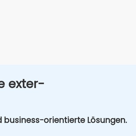
e exter­
d busi­ness-ori­en­tier­te Lösun­gen.