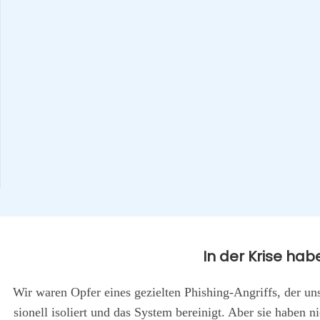
In der Kri­se hab
Wir waren Opfer eines geziel­ten Phis­hing-Angriffs, der uns f
sio­nell iso­liert und das Sys­tem berei­nigt. Aber sie haben 