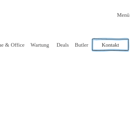
Menü
e & Office
War­tung
Deals
But­ler
Kontakt
g­li­che
h­mens.