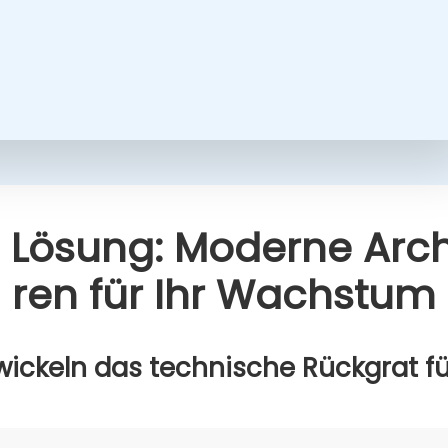
 Lösung: Moder­ne Archi
ren für Ihr Wachs­tum
wi­ckeln das tech­ni­sche Rück­grat für 