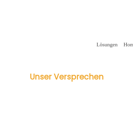
Lösun­gen
Hom
Unser Ver­spre­chen
­ri­ty Ope­ra­ti­ons: Die tä
i­di­gung Ihres Unter­ne