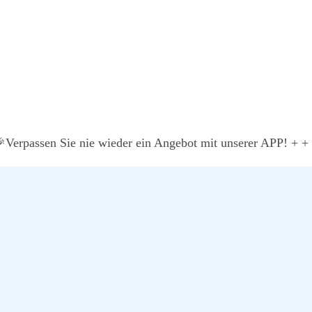
­men wir die täg­li­che Über­wa­chung und Reak­ti­on auf Bedro­
eit.
Ver­pas­sen Sie nie wie­der ein Ange­bot mit unse­rer APP! + +