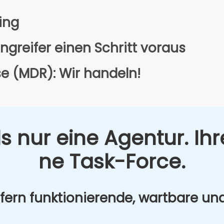
ring
Angrei­fer einen Schritt vor­aus
e (MDR): Wir han­deln!
s nur eine Agen­tur. Ihr
ne Task-Force.
­fern funk­tio­nie­ren­de, wart­ba­re un