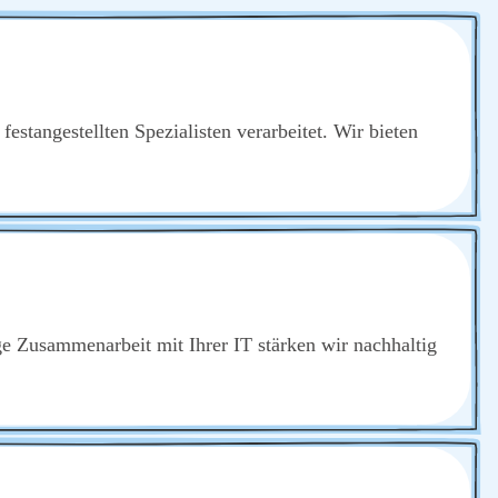
an­ge­stell­ten Spe­zia­lis­ten ver­ar­bei­tet. Wir bie­ten
enge Zusam­men­ar­beit mit Ihrer IT stär­ken wir nach­hal­tig