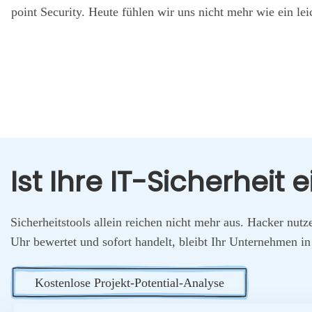
point Secu­ri­ty. Heu­te füh­len wir uns nicht mehr wie ein lei
Ist Ihre IT-Sicher­heit
Sicher­heits­tools allein rei­chen nicht mehr aus. Hacker nut­z
Uhr bewer­tet und sofort han­delt, bleibt Ihr Unter­neh­men in
Kos­ten­lo­se Pro­jekt-Poten­ti­al-Ana­ly­se