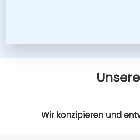
Unse­re
Wir kon­zi­pie­ren und ent­