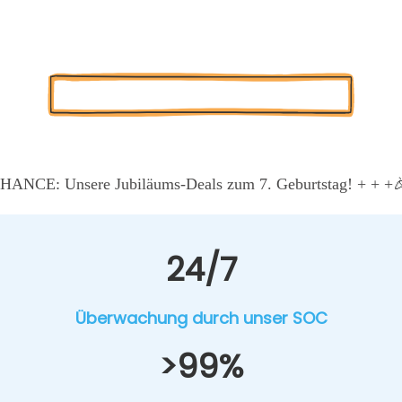
t­li­nie Ihrer Cyber-Abwehr. Als Ihr Part­ner in Nürn­berg über­neh
­gen. Unser SOC ist Ihre 24/7‑Kommandozentrale für Sicher­h
Kos­ten­lo­se Pro­jekt-Poten­ti­al-Ana­ly­se
NCE: Unse­re Jubi­lä­ums-Deals zum 7. Geburts­tag! + + +

24/7
Über­wa­chung durch unser SOC
>99%