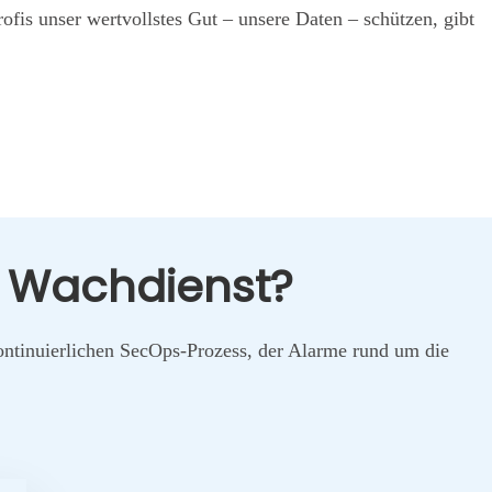
o­fis unser wert­volls­tes Gut – unse­re Daten – schüt­zen, gibt
ne Wach­dienst?
n­ti­nu­ier­li­chen SecOps-Pro­zess, der Alar­me rund um die