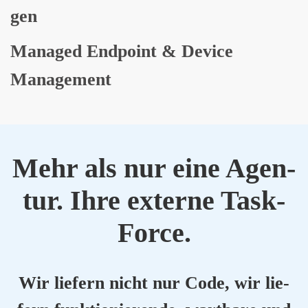
gen
Mana­ged End­point & Device
Manage­ment
Mehr als nur eine Agen­
tur. Ihre exter­ne Task-
Force.
Wir lie­fern nicht nur Code, wir lie­