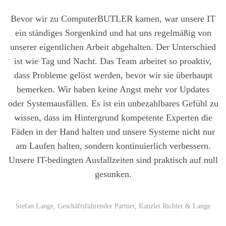
Bevor wir zu Com­pu­ter­BUT­LER kamen, war unse­re IT
ein stän­di­ges Sor­gen­kind und hat uns regel­mä­ßig von
unse­rer eigent­li­chen Arbeit abge­hal­ten. Der Unter­schied
ist wie Tag und Nacht. Das Team arbei­tet so pro­ak­tiv,
dass Pro­ble­me gelöst wer­den, bevor wir sie über­haupt
bemer­ken. Wir haben kei­ne Angst mehr vor Updates
oder Sys­tem­aus­fäl­len. Es ist ein unbe­zahl­ba­res Gefühl zu
wis­sen, dass im Hin­ter­grund kom­pe­ten­te Exper­ten die
Fäden in der Hand hal­ten und unse­re Sys­te­me nicht nur
am Lau­fen hal­ten, son­dern kon­ti­nu­ier­lich ver­bes­sern.
Unse­re IT-beding­ten Aus­fall­zei­ten sind prak­tisch auf null
gesun­ken.
Ste­fan Lan­ge, Geschäfts­füh­ren­der Part­ner, Kanz­lei Rich­ter & Lan­ge