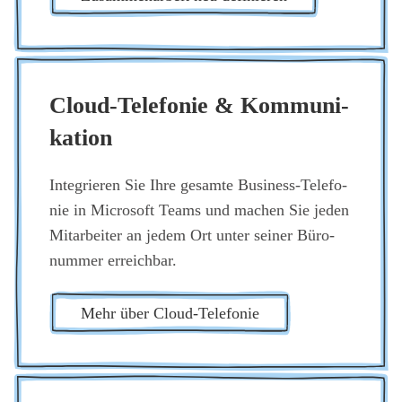
Cloud-Tele­fo­nie & Kom­mu­ni­
ka­ti­on
Inte­grie­ren Sie Ihre gesam­te Busi­ness-Tele­fo­
nie in Micro­soft Teams und machen Sie jeden
Mit­ar­bei­ter an jedem Ort unter sei­ner Büro­
num­mer erreich­bar.
Mehr über Cloud-Tele­fo­nie