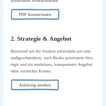
kri­tischs­ten Schwach­stel­len.
PDF her­un­ter­la­den
2. Stra­te­gie & Ange­bot
Basie­rend auf der Ana­ly­se ent­wi­ckeln wir eine
maß­ge­schnei­der­te, nach Risi­ko prio­ri­sier­te Stra­
te­gie und ein modu­la­res, trans­pa­ren­tes Ange­bot
ohne ver­steck­te Kos­ten.
Anlei­tung anse­hen