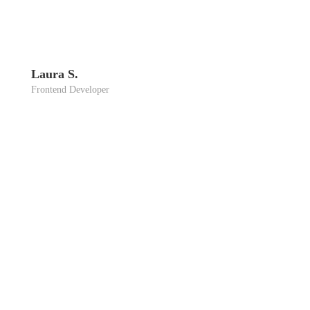
Lau­ra S.
Front­end Deve­lo­per