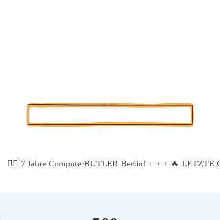
Nürn­berg
Team-Exzel­lenz für Nürn­berg. Wir gestal­ten Ihren
moder­nen digi­ta­len Arbeits­platz für maxi­ma­le Fle­xi­bi­li­tät
und Pro­duk­ti­vi­tät.
Kos­ten­lo­se Pro­jekt-Poten­ti­al-Ana­ly­se
🏃‍♂️ 7 Jah­re Com­pu­ter­BUT­LER Ber­lin! + + +
🔥 LETZTE CH