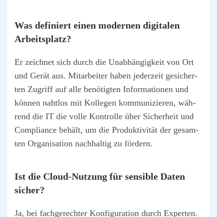
Was defi­niert einen moder­nen digi­ta­len
Arbeits­platz?
Er zeich­net sich durch die Unab­hän­gig­keit von Ort
und Gerät aus. Mit­ar­bei­ter haben jeder­zeit gesi­cher­
ten Zugriff auf alle benö­tig­ten Infor­ma­tio­nen und
kön­nen naht­los mit Kol­le­gen kom­mu­ni­zie­ren, wäh­
rend die IT die vol­le Kon­trol­le über Sicher­heit und
Com­pli­ance behält, um die Pro­duk­ti­vi­tät der gesam­
ten Orga­ni­sa­ti­on nach­hal­tig zu för­dern.
Ist die Cloud-Nut­zung für sen­si­ble Daten
sicher?
Ja, bei fach­ge­rech­ter Kon­fi­gu­ra­ti­on durch Exper­ten.