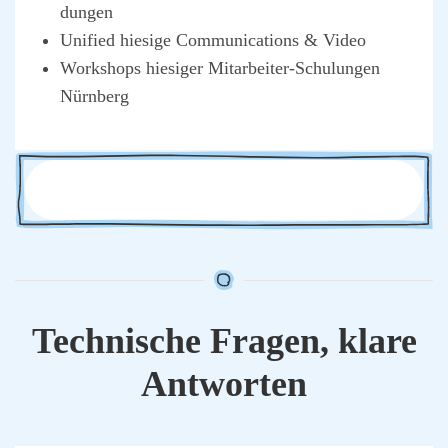
dun­gen
Uni­fied hie­si­ge Com­mu­ni­ca­ti­ons & Video
Work­shops hie­si­ger Mit­ar­bei­ter-Schu­lun­gen
Nürn­berg
Tech­ni­sche Fra­gen, kla­re
Ant­wor­ten