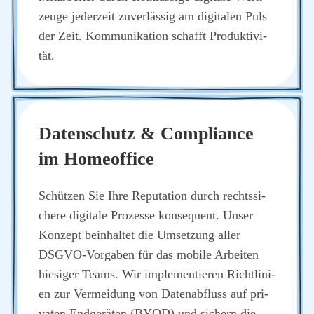
zeu­ge jeder­zeit zuver­läs­sig am digi­ta­len Puls
der Zeit. Kom­mu­ni­ka­ti­on schafft Pro­duk­ti­vi­
tät.
Daten­schutz & Com­pli­ance
im Home­of­fice
Schüt­zen Sie Ihre Repu­ta­ti­on durch rechts­si­
che­re digi­ta­le Pro­zes­se kon­se­quent. Unser
Kon­zept beinhal­tet die Umset­zung aller
DSGVO-Vor­ga­ben für das mobi­le Arbei­ten
hie­si­ger Teams. Wir imple­men­tie­ren Richt­li­ni­
en zur Ver­mei­dung von Daten­ab­fluss auf pri­
va­ten End­ge­rä­ten (BYOD) und sichern die