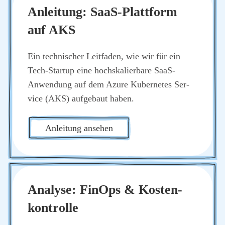
Anlei­tung: SaaS-Platt­form
auf AKS
Ein tech­ni­scher Leit­fa­den, wie wir für ein
Tech-Start­up eine hoch­ska­lier­ba­re SaaS-
Anwen­dung auf dem Azu­re Kuber­netes Ser­
vice (AKS) auf­ge­baut haben.
Anlei­tung anse­hen
Ana­ly­se: Fin­Ops & Kos­ten­
kon­trol­le