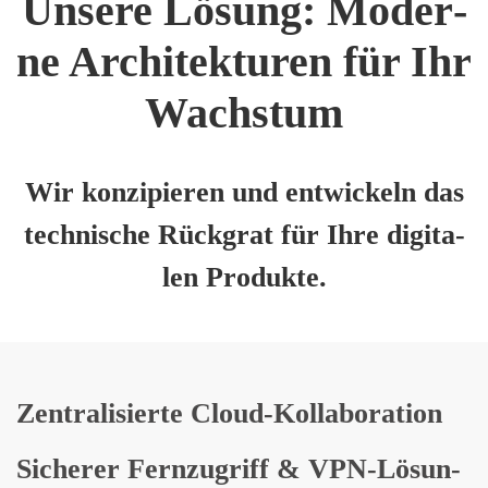
Unse­re Lösung: Moder­
ne Archi­tek­tu­ren für Ihr
Wachs­tum
Wir kon­zi­pie­ren und ent­wi­ckeln das
tech­ni­sche Rück­grat für Ihre digi­ta­
len Pro­duk­te.
Zen­tra­li­sier­te Cloud-Kol­la­bo­ra­ti­on
Siche­rer Fern­zu­griff & VPN-Lösun­