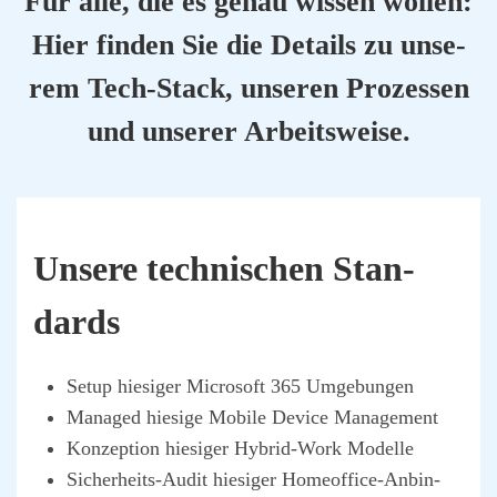
Für alle, die es genau wis­sen wol­len:
Hier fin­den Sie die Details zu unse­
rem Tech-Stack, unse­ren Pro­zes­sen
und unse­rer Arbeits­wei­se.
Unse­re tech­ni­schen Stan­
dards
Set­up hie­si­ger Micro­soft 365 Umge­bun­gen
Mana­ged hie­si­ge Mobi­le Device Manage­ment
Kon­zep­ti­on hie­si­ger Hybrid-Work Model­le
Sicher­heits-Audit hie­si­ger Home­of­fice-Anbin­