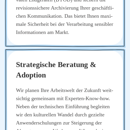
revi­si­ons­si­che­re Archi­vie­rung Ihrer geschäft­li­
chen Kom­mu­ni­ka­ti­on. Das bie­tet Ihnen maxi­
ma­le Sicher­heit bei der Ver­ar­bei­tung sen­si­bler
Infor­ma­tio­nen am Markt.
Stra­te­gi­sche Bera­tung &
Adop­ti­on
Wir pla­nen Ihre Arbeits­welt der Zukunft weit­
sich­tig gemein­sam mit Exper­ten-Know-how.
Neben der tech­ni­schen Ein­füh­rung beglei­ten
wir den kul­tu­rel­len Wan­del durch geziel­te
Anwen­der­schu­lun­gen zur Stei­ge­rung der