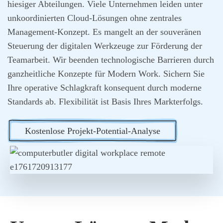
hie­si­ger Abtei­lun­gen. Vie­le Unter­neh­men lei­den unter
unko­or­di­nier­ten Cloud-Lösun­gen ohne zen­tra­les
Manage­ment-Kon­zept. Es man­gelt an der sou­ve­rä­nen
Steue­rung der digi­ta­len Werk­zeu­ge zur För­de­rung der
Team­ar­beit. Wir been­den tech­no­lo­gi­sche Bar­rie­ren durch
ganz­heit­li­che Kon­zep­te für Modern Work. Sichern Sie
Ihre ope­ra­ti­ve Schlag­kraft kon­se­quent durch moder­ne
Stan­dards ab. Fle­xi­bi­li­tät ist Basis Ihres Markt­er­folgs.
Kos­ten­lo­se Pro­jekt-Poten­ti­al-Ana­ly­se