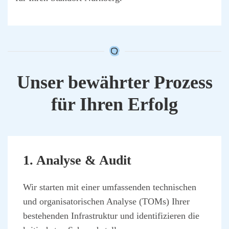
Unser bewähr­ter Pro­zess
für Ihren Erfolg
1. Ana­ly­se & Audit
Wir star­ten mit einer umfas­sen­den tech­ni­schen
und orga­ni­sa­to­ri­schen Ana­ly­se (TOMs) Ihrer
bestehen­den Infra­struk­tur und iden­ti­fi­zie­ren die