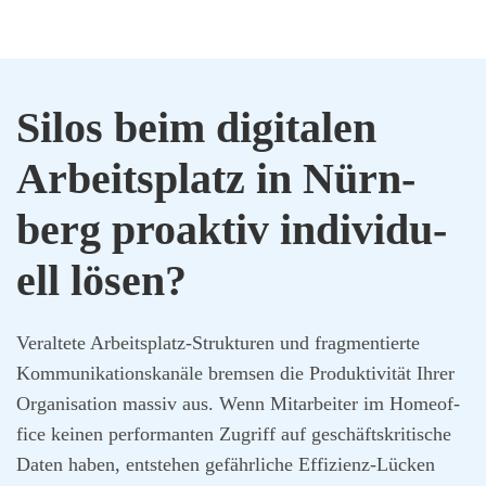
Silos beim digi­ta­len
Arbeits­platz in Nürn­
berg pro­ak­tiv indi­vi­du­
ell lösen?
Ver­al­te­te Arbeits­platz-Struk­tu­ren und frag­men­tier­te
Kom­mu­ni­ka­ti­ons­ka­nä­le brem­sen die Pro­duk­ti­vi­tät Ihrer
Orga­ni­sa­ti­on mas­siv aus. Wenn Mit­ar­bei­ter im Home­of­
fice kei­nen per­for­man­ten Zugriff auf geschäfts­kri­ti­sche
Daten haben, ent­ste­hen gefähr­li­che Effi­zi­enz-Lücken