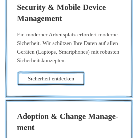
Secu­ri­ty & Mobi­le Device
Manage­ment
Ein moder­ner Arbeits­platz erfor­dert moder­ne
Sicher­heit. Wir schüt­zen Ihre Daten auf allen
Gerä­ten (Lap­tops, Smart­phones) mit robus­ten
Sicher­heits­kon­zep­ten.
Sicher­heit ent­de­cken
Adop­ti­on & Chan­ge Manage­
ment