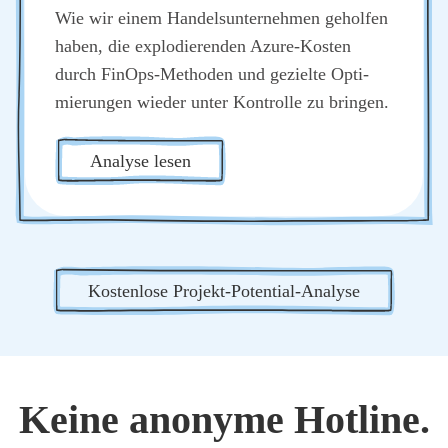
Wie wir einem Han­dels­un­ter­neh­men gehol­fen
haben, die explo­die­ren­den Azu­re-Kos­ten
durch Fin­Ops-Metho­den und geziel­te Opti­
mie­run­gen wie­der unter Kon­trol­le zu brin­gen.
Ana­ly­se lesen
Kos­ten­lo­se Pro­jekt-Poten­ti­al-Ana­ly­se
Kei­ne anony­me Hot­line.