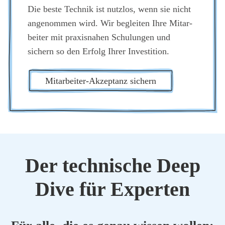
Die bes­te Tech­nik ist nutz­los, wenn sie nicht
ange­nom­men wird. Wir beglei­ten Ihre Mit­ar­
bei­ter mit pra­xis­na­hen Schu­lun­gen und
sichern so den Erfolg Ihrer Inves­ti­ti­on.
Mit­ar­bei­ter-Akzep­tanz sichern
Der tech­ni­sche Deep
Dive für Exper­ten