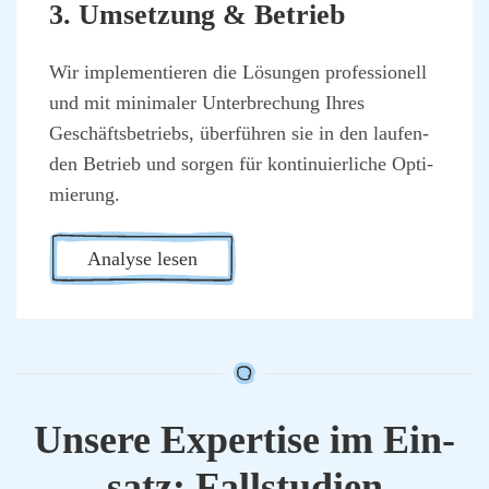
3. Umset­zung & Betrieb
Wir imple­men­tie­ren die Lösun­gen pro­fes­sio­nell
und mit mini­ma­ler Unter­bre­chung Ihres
Geschäfts­be­triebs, über­füh­ren sie in den lau­fen­
den Betrieb und sor­gen für kon­ti­nu­ier­li­che Opti­
mie­rung.
Ana­ly­se lesen
Unse­re Exper­ti­se im Ein­
satz: Fall­stu­di­en