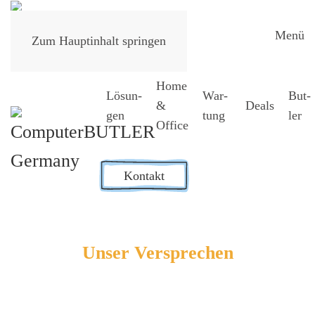
Menü
Zum Hauptinhalt springen
Home
Lösun­
War­
But­
&
Deals
gen
tung
ler
Office
Kontakt
Unser Ver­spre­chen
Digi­ta­ler Arbeits­platz