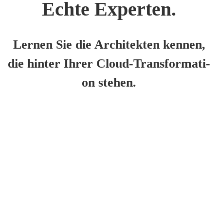
Ech­te Exper­ten.
Ler­nen Sie die Archi­tek­ten ken­nen,
die hin­ter Ihrer Cloud-Trans­for­ma­ti­
on ste­hen.