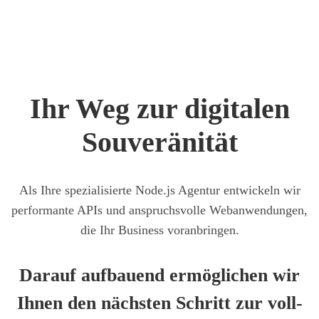
Ihr Weg zur digi­ta­len
Sou­ve­rä­ni­tät
Als Ihre spe­zia­li­sier­te Node.js Agen­tur ent­wi­ckeln wir
per­for­man­te APIs und anspruchs­vol­le Web­an­wen­dun­gen,
die Ihr Busi­ness vor­an­brin­gen.
Dar­auf auf­bau­end ermög­li­chen wir
Ihnen den nächs­ten Schritt zur voll­