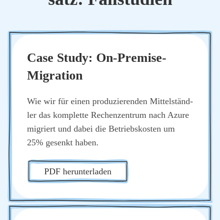
Case Stu­dy: On-Pre­mi­se-
Migra­ti­on
Wie wir für einen pro­du­zie­ren­den Mit­tel­ständ­
ler das kom­plet­te Rechen­zen­trum nach Azu­re
migriert und dabei die Betriebs­kos­ten um
25% gesenkt haben.
PDF her­un­ter­la­den