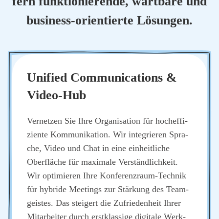
fern funk­tio­nie­ren­de, wart­ba­re und
busi­ness-ori­en­tier­te Lösun­gen.
Uni­fied Com­mu­ni­ca­ti­ons &
Video-Hub
Ver­net­zen Sie Ihre Orga­ni­sa­ti­on für hoch­ef­fi­
zi­en­te Kom­mu­ni­ka­ti­on. Wir inte­grie­ren Spra­
che, Video und Chat in eine ein­heit­li­che
Ober­flä­che für maxi­ma­le Ver­ständ­lich­keit.
Wir opti­mie­ren Ihre Kon­fe­renz­raum-Tech­nik
für hybri­de Mee­tings zur Stär­kung des Team­
geis­tes. Das stei­gert die Zufrie­den­heit Ihrer
Mit­ar­bei­ter durch erst­klas­si­ge digi­ta­le Werk­