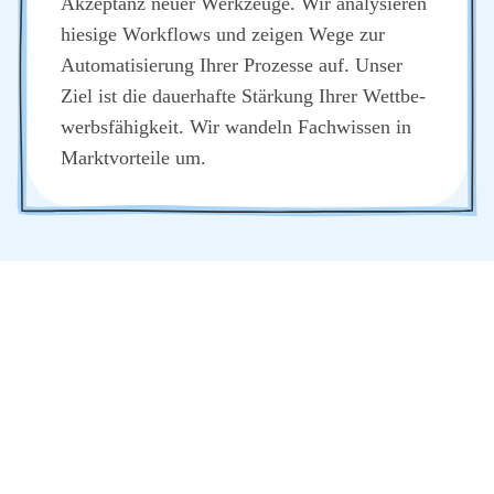
Akzep­tanz neu­er Werk­zeu­ge. Wir ana­ly­sie­ren
hie­si­ge Work­flows und zei­gen Wege zur
Auto­ma­ti­sie­rung Ihrer Pro­zes­se auf. Unser
Ziel ist die dau­er­haf­te Stär­kung Ihrer Wett­be­
werbs­fä­hig­keit. Wir wan­deln Fach­wis­sen in
Markt­vor­tei­le um.