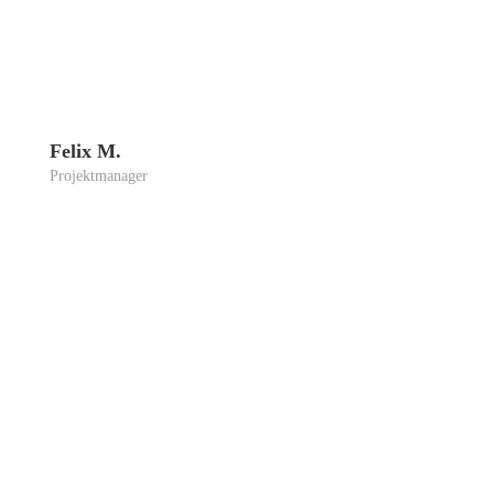
Felix M.
Pro­jekt­ma­na­ger