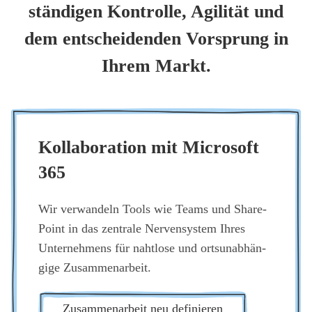
stän­di­gen Kon­trol­le, Agi­li­tät und
dem ent­schei­den­den Vor­sprung in
Ihrem Markt.
Kol­la­bo­ra­ti­on mit Micro­soft
365
Wir ver­wan­deln Tools wie Teams und Share­
Point in das zen­tra­le Ner­ven­sys­tem Ihres
Unter­neh­mens für naht­lo­se und orts­un­ab­hän­
gi­ge Zusam­men­ar­beit.
Zusam­men­ar­beit neu defi­nie­ren