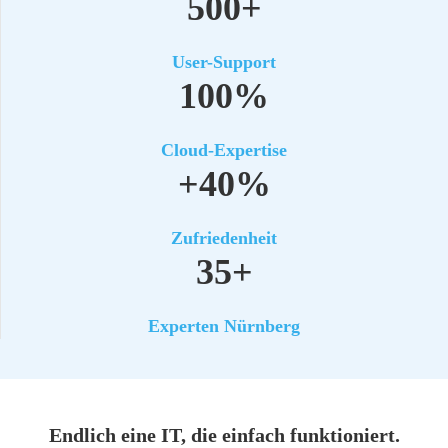
500+
User-Sup­port
100%
Cloud-Exper­ti­se
+40%
Zufrie­den­heit
35+
Exper­ten Nürn­berg
End­lich eine IT, die ein­fach funk­tio­niert.