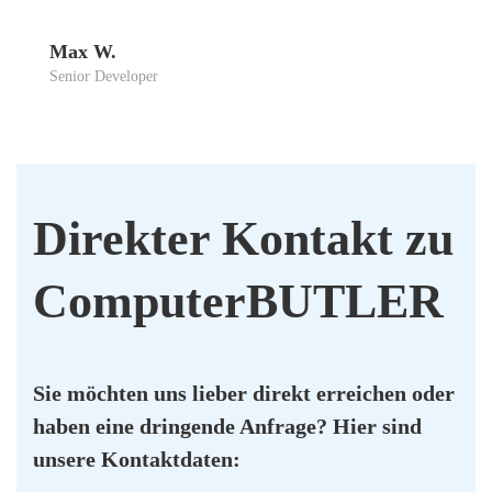
Max W.
Seni­or Deve­lo­per
Direk­ter Kon­takt zu
Com­pu­ter­BUT­LER
Sie möch­ten uns lie­ber direkt errei­chen oder
haben eine drin­gen­de Anfra­ge? Hier sind
unse­re Kon­takt­da­ten: