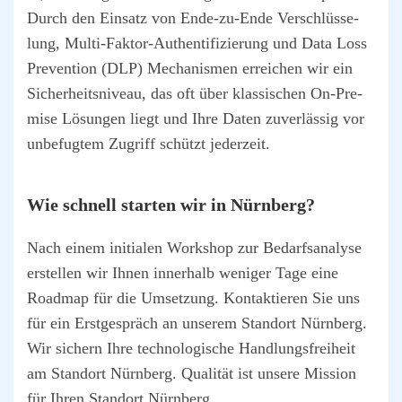
Durch den Ein­satz von Ende-zu-Ende Ver­schlüs­se­
lung, Mul­ti-Fak­tor-Authen­ti­fi­zie­rung und Data Loss
Pre­ven­ti­on (DLP) Mecha­nis­men errei­chen wir ein
Sicher­heits­ni­veau, das oft über klas­si­schen On-Pre­
mi­se Lösun­gen liegt und Ihre Daten zuver­läs­sig vor
unbe­fug­tem Zugriff schützt jeder­zeit.
Wie schnell star­ten wir in Nürn­berg?
Nach einem initia­len Work­shop zur Bedarfs­ana­ly­se
erstel­len wir Ihnen inner­halb weni­ger Tage eine
Road­map für die Umset­zung. Kon­tak­tie­ren Sie uns
für ein Erst­ge­spräch an unse­rem Stand­ort Nürn­berg.
Wir sichern Ihre tech­no­lo­gi­sche Hand­lungs­frei­heit
am Stand­ort Nürn­berg. Qua­li­tät ist unse­re Mis­si­on
für Ihren Stand­ort Nürn­berg.