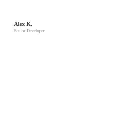
Alex K.
Seni­or Deve­lo­per