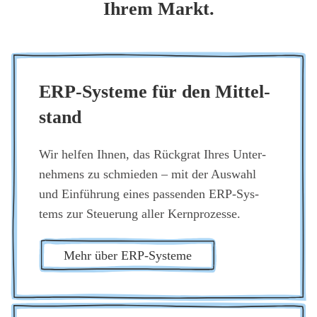
Ihrem Markt.
ERP-Sys­te­me für den Mit­tel­
stand
Wir hel­fen Ihnen, das Rück­grat Ihres Unter­
neh­mens zu schmie­den – mit der Aus­wahl
und Ein­füh­rung eines pas­sen­den ERP-Sys­
tems zur Steue­rung aller Kern­pro­zes­se.
Mehr über ERP-Sys­te­me