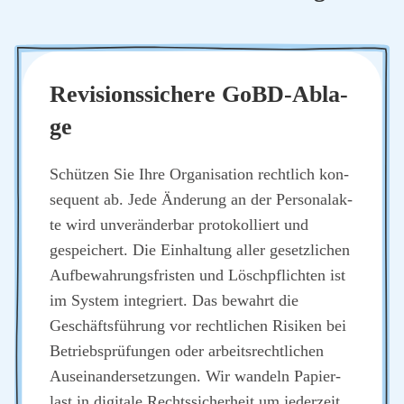
Revi­si­ons­si­che­re GoBD-Abla­
ge
Schüt­zen Sie Ihre Orga­ni­sa­ti­on recht­lich kon­
se­quent ab. Jede Ände­rung an der Per­so­nal­ak­
te wird unver­än­der­bar pro­to­kol­liert und
gespei­chert. Die Ein­hal­tung aller gesetz­li­chen
Auf­be­wah­rungs­fris­ten und Lösch­pflich­ten ist
im Sys­tem inte­griert. Das bewahrt die
Geschäfts­füh­rung vor recht­li­chen Risi­ken bei
Betriebs­prü­fun­gen oder arbeits­recht­li­chen
Aus­ein­an­der­set­zun­gen. Wir wan­deln Papier­
last in digi­ta­le Rechts­si­cher­heit um jeder­zeit