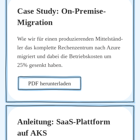
Case Stu­dy: On-Pre­mi­se-
Migra­ti­on
Wie wir für einen pro­du­zie­ren­den Mit­tel­ständ­
ler das kom­plet­te Rechen­zen­trum nach Azu­re
migriert und dabei die Betriebs­kos­ten um
25% gesenkt haben.
PDF her­un­ter­la­den
Anlei­tung: SaaS-Platt­form
auf AKS