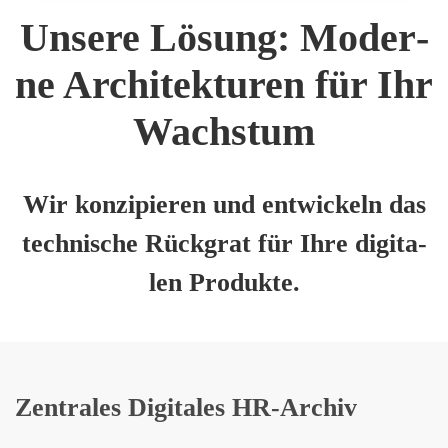
Unse­re Lösung: Moder­
ne Archi­tek­tu­ren für Ihr
Wachs­tum
Wir kon­zi­pie­ren und ent­wi­ckeln das
tech­ni­sche Rück­grat für Ihre digi­ta­
len Pro­duk­te.
Zen­tra­les Digi­ta­les HR-Archiv