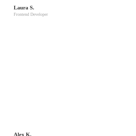
Lau­ra S.
Front­end Deve­lo­per
Alex K.