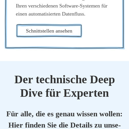
Ihren ver­schie­de­nen Soft­ware-Sys­te­men für
einen auto­ma­ti­sier­ten Daten­fluss.
Schnitt­stel­len anse­hen
Der tech­ni­sche Deep
Dive für Exper­ten
Für alle, die es genau wis­sen wol­len:
Hier fin­den Sie die Details zu unse­