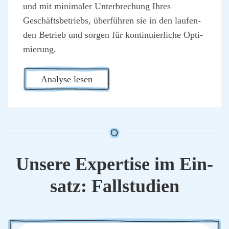
und mit mini­ma­ler Unter­bre­chung Ihres
Geschäfts­be­triebs, über­füh­ren sie in den lau­fen­
den Betrieb und sor­gen für kon­ti­nu­ier­li­che Opti­
mie­rung.
Ana­ly­se lesen
Unse­re Exper­ti­se im Ein­
satz: Fall­stu­di­en