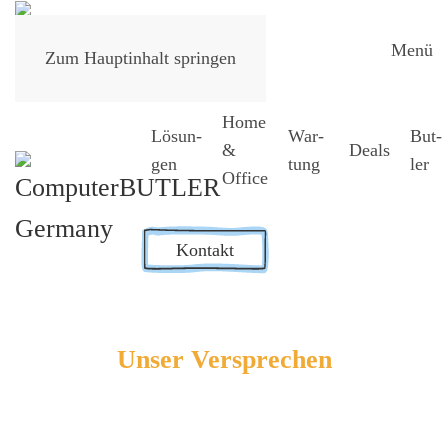
Menü
Zum Hauptinhalt springen
Home
Lösun­
War­
But­
&
Deals
gen
tung
ler
Office
Kontakt
Unser Ver­spre­chen
Digi­ta­le Per­so­nal­ak­te