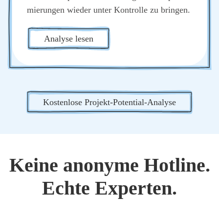
mie­run­gen wie­der unter Kon­trol­le zu brin­gen.
Ana­ly­se lesen
Kos­ten­lo­se Pro­jekt-Poten­ti­al-Ana­ly­se
Kei­ne anony­me Hot­line.
Ech­te Exper­ten.