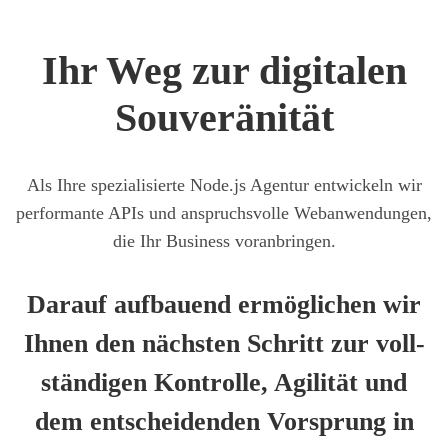
Ihr Weg zur digi­ta­len
Sou­ve­rä­ni­tät
Als Ihre spe­zia­li­sier­te Node.js Agen­tur ent­wi­ckeln wir
per­for­man­te APIs und anspruchs­vol­le Web­an­wen­dun­gen,
die Ihr Busi­ness vor­an­brin­gen.
Dar­auf auf­bau­end ermög­li­chen wir
Ihnen den nächs­ten Schritt zur voll­
stän­di­gen Kon­trol­le, Agi­li­tät und
dem ent­schei­den­den Vor­sprung in