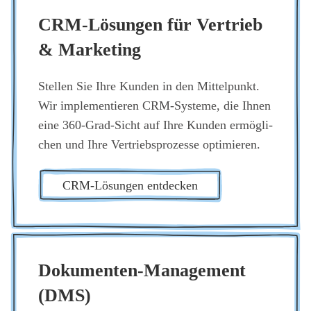
CRM-Lösun­gen für Ver­trieb
& Mar­ke­ting
Stel­len Sie Ihre Kun­den in den Mit­tel­punkt.
Wir imple­men­tie­ren CRM-Sys­te­me, die Ihnen
eine 360-Grad-Sicht auf Ihre Kun­den ermög­li­
chen und Ihre Ver­triebs­pro­zes­se opti­mie­ren.
CRM-Lösun­gen ent­de­cken
Doku­men­ten-Manage­ment
(DMS)