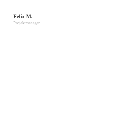
Felix M.
Pro­jekt­ma­na­ger