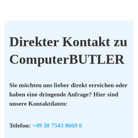
Direk­ter Kon­takt zu
Com­pu­ter­BUT­LER
Sie möch­ten uns lie­ber direkt errei­chen oder
haben eine drin­gen­de Anfra­ge? Hier sind
unse­re Kon­takt­da­ten:
Tele­fon:
+49 30 7543 8669 0