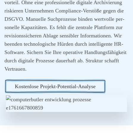
vor­teil. Ohne eine pro­fes­sio­nel­le digi­ta­le Archi­vie­rung
ris­kie­ren Unter­neh­men Com­pli­ance-Ver­stö­ße gegen die
DSGVO. Manu­el­le Such­pro­zes­se bin­den wert­vol­le per­
so­nel­le Kapa­zi­tä­ten. Es fehlt die zen­tra­le Platt­form zur
revi­si­ons­si­che­ren Abla­ge sen­si­bler Infor­ma­tio­nen. Wir
been­den tech­no­lo­gi­sche Hür­den durch intel­li­gen­te HR-
Soft­ware. Sichern Sie Ihre ope­ra­ti­ve Hand­lungs­fä­hig­keit
durch digi­ta­le Pro­zes­se dau­er­haft ab. Struk­tur schafft
Ver­trau­en.
Kos­ten­lo­se Pro­jekt-Poten­ti­al-Ana­ly­se