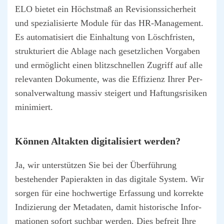
ELO bie­tet ein Höchst­maß an Revi­si­ons­si­cher­heit
und spe­zia­li­sier­te Modu­le für das HR-Manage­ment.
Es auto­ma­ti­siert die Ein­hal­tung von Lösch­fris­ten,
struk­tu­riert die Abla­ge nach gesetz­li­chen Vor­ga­ben
und ermög­licht einen blitz­schnel­len Zugriff auf alle
rele­van­ten Doku­men­te, was die Effi­zi­enz Ihrer Per­
so­nal­ver­wal­tung mas­siv stei­gert und Haf­tungs­ri­si­ken
mini­miert.
Kön­nen Alt­ak­ten digi­ta­li­siert wer­den?
Ja, wir unter­stüt­zen Sie bei der Über­füh­rung
bestehen­der Papier­ak­ten in das digi­ta­le Sys­tem. Wir
sor­gen für eine hoch­wer­ti­ge Erfas­sung und kor­rek­te
Indi­zie­rung der Meta­da­ten, damit his­to­ri­sche Infor­
ma­tio­nen sofort such­bar wer­den. Dies befreit Ihre