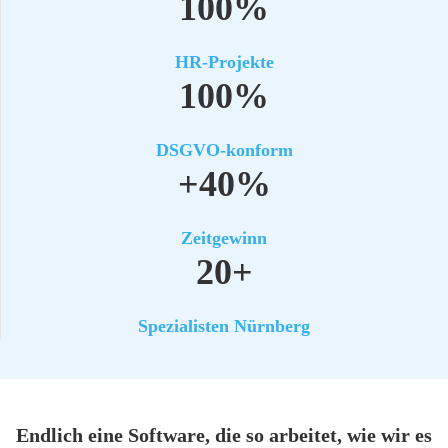
100%
HR-Pro­jek­te
100%
DSGVO-kon­form
+40%
Zeit­ge­winn
20+
Spe­zia­lis­ten Nürn­berg
End­lich eine Soft­ware, die so arbei­tet, wie wir es