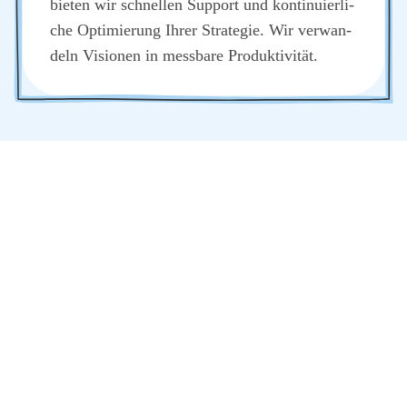
bie­ten wir schnel­len Sup­port und kon­ti­nu­ier­li­
che Opti­mie­rung Ihrer Stra­te­gie. Wir ver­wan­
deln Visio­nen in mess­ba­re Pro­duk­ti­vi­tät.