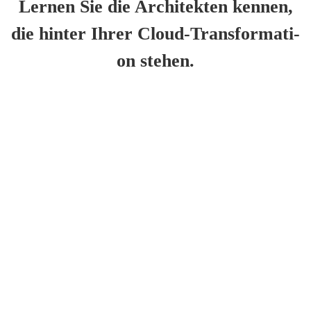
Ler­nen Sie die Archi­tek­ten ken­nen,
die hin­ter Ihrer Cloud-Trans­for­ma­ti­
on ste­hen.