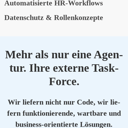
Auto­ma­ti­sier­te HR-Work­flows
Daten­schutz & Rol­len­kon­zep­te
Mehr als nur eine Agen­
tur. Ihre exter­ne Task-
Force.
Wir lie­fern nicht nur Code, wir lie­
fern funk­tio­nie­ren­de, wart­ba­re und
busi­ness-ori­en­tier­te Lösun­gen.