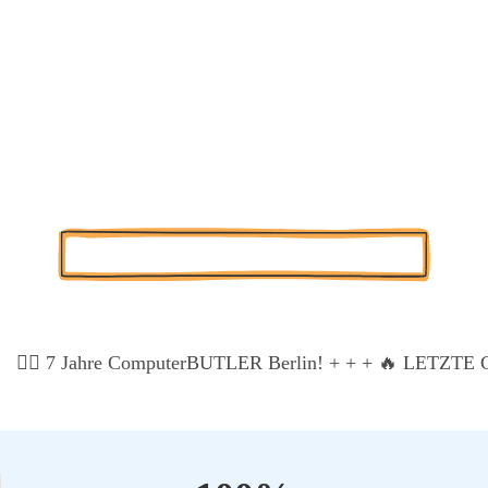
Nürn­berg ELO
HR-Exzel­lenz für Nürn­berg. Mit der digi­ta­len Per­so­nal­
ak­te von ELO auto­ma­ti­sie­ren wir Ihre Pro­zes­se und
sichern den Daten­schutz.
Kos­ten­lo­se Pro­jekt-Poten­ti­al-Ana­ly­se
🏃‍♂️ 7 Jah­re Com­pu­ter­BUT­LER Ber­lin! + + +
🔥 LETZTE CH