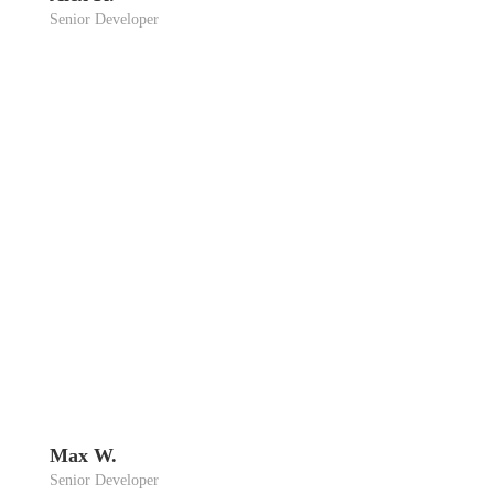
Seni­or Deve­lo­per
Max W.
Seni­or Deve­lo­per