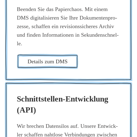
Been­den Sie das Papier­cha­os. Mit einem
DMS digi­ta­li­sie­ren Sie Ihre Doku­men­ten­pro­
zes­se, schaf­fen ein revi­si­ons­si­che­res Archiv
und fin­den Infor­ma­tio­nen in Sekun­den­schnel­
le.
Details zum DMS
Schnitt­stel­len-Ent­wick­lung
(API)
Wir bre­chen Daten­si­los auf. Unse­re Ent­wick­
ler schaf­fen naht­lo­se Ver­bin­dun­gen zwi­schen