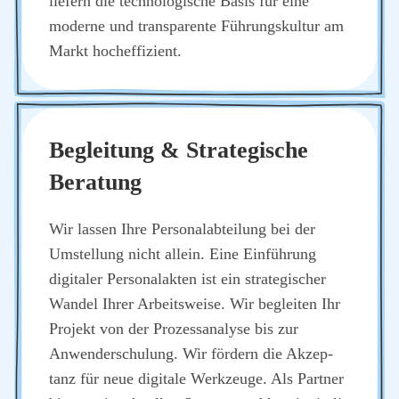
lie­fern die tech­no­lo­gi­sche Basis für eine
moder­ne und trans­pa­ren­te Füh­rungs­kul­tur am
Markt hoch­ef­fi­zi­ent.
Beglei­tung & Stra­te­gi­sche
Bera­tung
Wir las­sen Ihre Per­so­nal­ab­tei­lung bei der
Umstel­lung nicht allein. Eine Ein­füh­rung
digi­ta­ler Per­so­nal­ak­ten ist ein stra­te­gi­scher
Wan­del Ihrer Arbeits­wei­se. Wir beglei­ten Ihr
Pro­jekt von der Pro­zess­ana­ly­se bis zur
Anwen­der­schu­lung. Wir för­dern die Akzep­
tanz für neue digi­ta­le Werk­zeu­ge. Als Part­ner