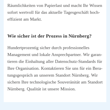
Räum­lich­kei­ten von Papier­last und macht Ihr Wis­sen
sofort wert­voll für das aktu­el­le Tages­ge­schäft hoch­
ef­fi­zi­ent am Markt.
Wie sicher ist der Pro­zess in Nürn­berg?
Hun­dert­pro­zen­tig sicher durch pro­fes­sio­nel­les
Manage­ment und loka­le Ansprech­part­ner. Wir garan­
tie­ren die Ein­hal­tung aller Daten­schutz-Stan­dards für
Ihre Orga­ni­sa­ti­on. Kon­tak­tie­ren Sie uns für ein Bera­
tungs­ge­spräch an unse­rem Stand­ort Nürn­berg. Wir
sichern Ihre tech­no­lo­gi­sche Sou­ve­rä­ni­tät am Stand­ort
Nürn­berg. Qua­li­tät ist unse­re Mis­si­on.