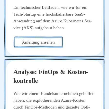
Ein tech­ni­scher Leit­fa­den, wie wir für ein
Tech-Start­up eine hoch­ska­lier­ba­re SaaS-
Anwen­dung auf dem Azu­re Kuber­netes Ser­
vice (AKS) auf­ge­baut haben.
Anlei­tung anse­hen
Ana­ly­se: Fin­Ops & Kos­ten­
kon­trol­le
Wie wir einem Han­dels­un­ter­neh­men gehol­fen
haben, die explo­die­ren­den Azu­re-Kos­ten
durch Fin­Ops-Metho­den und geziel­te Opti­