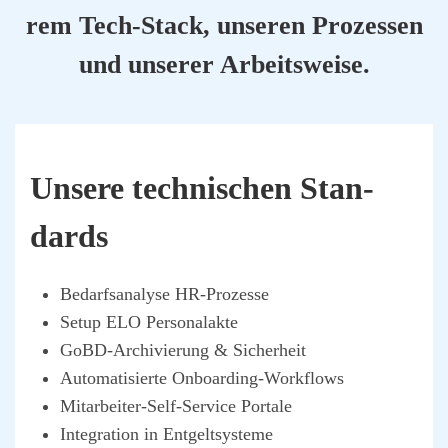
rem Tech-Stack, unse­ren Pro­zes­sen
und unse­rer Arbeits­wei­se.
Unse­re tech­ni­schen Stan­
dards
Bedarfs­ana­ly­se HR-Pro­zes­se
Set­up ELO Per­so­nal­ak­te
GoBD-Archi­vie­rung & Sicher­heit
Auto­ma­ti­sier­te Onboar­ding-Work­flows
Mit­ar­bei­ter-Self-Ser­vice Por­ta­le
Inte­gra­ti­on in Ent­gelt­sys­te­me