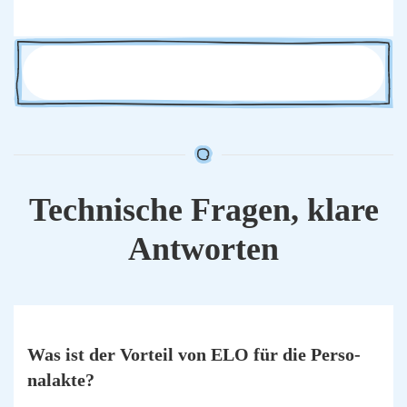
Tech­ni­sche Fra­gen, kla­re
Ant­wor­ten
Was ist der Vor­teil von ELO für die Per­so­
nal­ak­te?