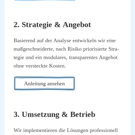
2. Stra­te­gie & Ange­bot
Basie­rend auf der Ana­ly­se ent­wi­ckeln wir eine
maß­ge­schnei­der­te, nach Risi­ko prio­ri­sier­te Stra­
te­gie und ein modu­la­res, trans­pa­ren­tes Ange­bot
ohne ver­steck­te Kos­ten.
Anlei­tung anse­hen
3. Umset­zung & Betrieb
Wir imple­men­tie­ren die Lösun­gen pro­fes­sio­nell