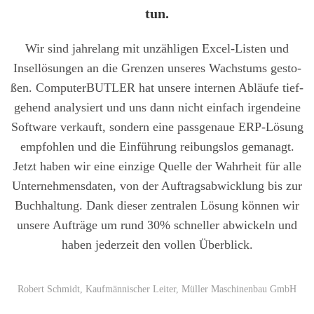
tun.
Wir sind jah­re­lang mit unzäh­li­gen Excel-Lis­ten und
Insel­lö­sun­gen an die Gren­zen unse­res Wachs­tums gesto­
ßen. Com­pu­ter­BUT­LER hat unse­re inter­nen Abläu­fe tief­
ge­hend ana­ly­siert und uns dann nicht ein­fach irgend­ei­ne
Soft­ware ver­kauft, son­dern eine pass­ge­naue ERP-Lösung
emp­foh­len und die Ein­füh­rung rei­bungs­los gema­nagt.
Jetzt haben wir eine ein­zi­ge Quel­le der Wahr­heit für alle
Unter­neh­mens­da­ten, von der Auf­trags­ab­wick­lung bis zur
Buch­hal­tung. Dank die­ser zen­tra­len Lösung kön­nen wir
unse­re Auf­trä­ge um rund 30% schnel­ler abwi­ckeln und
haben jeder­zeit den vol­len Über­blick.
Robert Schmidt, Kauf­män­ni­scher Lei­ter, Mül­ler Maschi­nen­bau GmbH