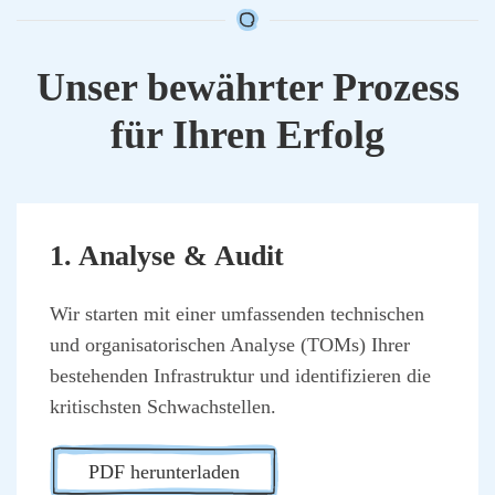
Unser bewähr­ter Pro­zess
für Ihren Erfolg
1. Ana­ly­se & Audit
Wir star­ten mit einer umfas­sen­den tech­ni­schen
und orga­ni­sa­to­ri­schen Ana­ly­se (TOMs) Ihrer
bestehen­den Infra­struk­tur und iden­ti­fi­zie­ren die
kri­tischs­ten Schwach­stel­len.
PDF her­un­ter­la­den