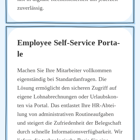
zuver­läs­sig.
Employee Self-Ser­vice Por­ta­
le
Machen Sie Ihre Mit­ar­bei­ter voll­kom­men
eigen­stän­dig bei Stan­dard­an­fra­gen. Die
Lösung ermög­licht den siche­ren Zugriff auf
eige­ne Lohn­ab­rech­nun­gen oder Urlaubs­kon­
ten via Por­tal. Das ent­las­tet Ihre HR-Abtei­
lung von admi­nis­tra­ti­ven Rou­ti­ne­auf­ga­ben
und stei­gert die Zufrie­den­heit der Beleg­schaft
durch schnel­le Infor­ma­ti­ons­ver­füg­bar­keit. Wir