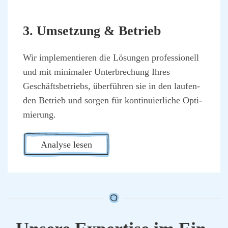
3. Umset­zung & Betrieb
Wir imple­men­tie­ren die Lösun­gen pro­fes­sio­nell
und mit mini­ma­ler Unter­bre­chung Ihres
Geschäfts­be­triebs, über­füh­ren sie in den lau­fen­
den Betrieb und sor­gen für kon­ti­nu­ier­li­che Opti­
mie­rung.
Ana­ly­se lesen