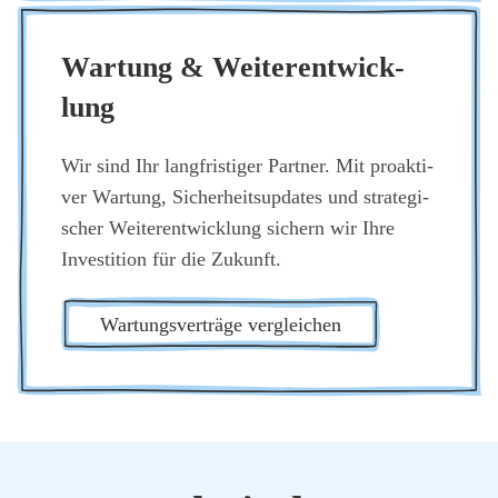
War­tung & Wei­ter­ent­wick­
lung
Wir sind Ihr lang­fris­ti­ger Part­ner. Mit pro­ak­ti­
ver War­tung, Sicher­heits­up­dates und stra­te­gi­
scher Wei­ter­ent­wick­lung sichern wir Ihre
Inves­ti­ti­on für die Zukunft.
War­tungs­ver­trä­ge ver­glei­chen