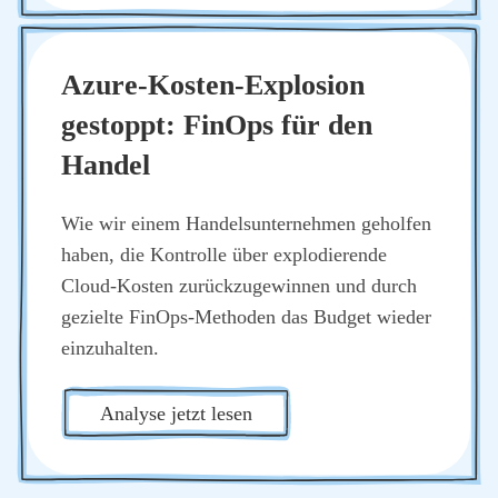
Azu­re-Kos­ten-Explo­si­on
gestoppt: Fin­Ops für den
Han­del
Wie wir einem Han­dels­un­ter­neh­men gehol­fen
haben, die Kon­trol­le über explo­die­ren­de
Cloud-Kos­ten zurück­zu­ge­win­nen und durch
geziel­te Fin­Ops-Metho­den das Bud­get wie­der
ein­zu­hal­ten.
Ana­ly­se jetzt lesen