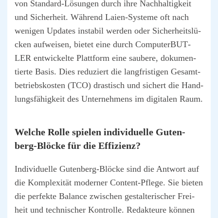
von Stan­dard-Lösun­gen durch ihre Nach­hal­tig­keit
und Sicher­heit. Wäh­rend Lai­en-Sys­te­me oft nach
weni­gen Updates insta­bil wer­den oder Sicher­heits­lü­
cken auf­wei­sen, bie­tet eine durch Com­pu­ter­BUT­
LER ent­wi­ckel­te Platt­form eine sau­be­re, doku­men­
tier­te Basis. Dies redu­ziert die lang­fris­ti­gen Gesamt­
be­triebs­kos­ten (TCO) dras­tisch und sichert die Hand­
lungs­fä­hig­keit des Unter­neh­mens im digi­ta­len Raum.
Wel­che Rol­le spie­len indi­vi­du­el­le Guten­
berg-Blö­cke für die Effi­zi­enz?
Indi­vi­du­el­le Guten­berg-Blö­cke sind die Ant­wort auf
die Kom­ple­xi­tät moder­ner Con­tent-Pfle­ge. Sie bie­ten
die per­fek­te Balan­ce zwi­schen gestal­te­ri­scher Frei­
heit und tech­ni­scher Kon­trol­le. Redak­teu­re kön­nen