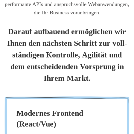
per­for­man­te APIs und anspruchs­vol­le Web­an­wen­dun­gen,
die Ihr Busi­ness vor­an­brin­gen.
Dar­auf auf­bau­end ermög­li­chen wir
Ihnen den nächs­ten Schritt zur voll­
stän­di­gen Kon­trol­le, Agi­li­tät und
dem ent­schei­den­den Vor­sprung in
Ihrem Markt.
Moder­nes Front­end
(React/Vue)