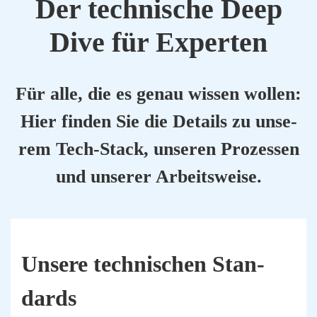
Der tech­ni­sche Deep
Dive für Exper­ten
Für alle, die es genau wis­sen wol­len:
Hier fin­den Sie die Details zu unse­
rem Tech-Stack, unse­ren Pro­zes­sen
und unse­rer Arbeits­wei­se.
Unse­re tech­ni­schen Stan­
dards