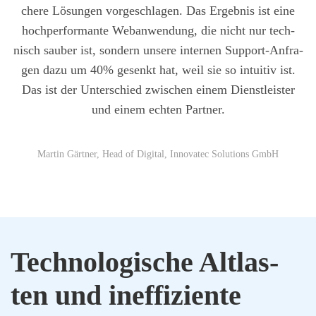
che­re Lösun­gen vor­ge­schla­gen. Das Ergeb­nis ist eine
hoch­per­for­man­te Web­an­wen­dung, die nicht nur tech­
nisch sau­ber ist, son­dern unse­re inter­nen Sup­port-Anfra­
gen dazu um 40% gesenkt hat, weil sie so intui­tiv ist.
Das ist der Unter­schied zwi­schen einem Dienst­leis­ter
und einem ech­ten Part­ner.
Mar­tin Gärt­ner, Head of Digi­tal, Inno­va­tec Solu­ti­ons GmbH
Tech­no­lo­gi­sche Alt­las­
ten und inef­fi­zi­en­te