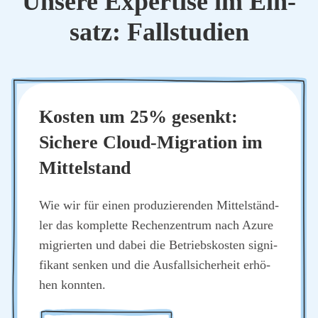
Unse­re Exper­ti­se im Ein­
satz: Fall­stu­di­en
Kos­ten um 25% gesenkt:
Siche­re Cloud-Migra­ti­on im
Mit­tel­stand
Wie wir für einen pro­du­zie­ren­den Mit­tel­ständ­
ler das kom­plet­te Rechen­zen­trum nach Azu­re
migrier­ten und dabei die Betriebs­kos­ten signi­
fi­kant sen­ken und die Aus­fall­si­cher­heit erhö­
hen konn­ten.