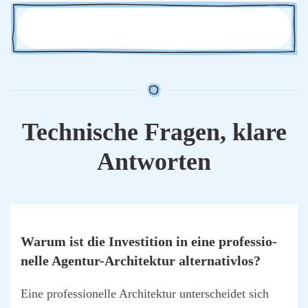
Tech­ni­sche Fra­gen, kla­re
Ant­wor­ten
War­um ist die Inves­ti­ti­on in eine pro­fes­sio­
nel­le Agen­tur-Archi­tek­tur alter­na­tiv­los?
Eine pro­fes­sio­nel­le Archi­tek­tur unter­schei­det sich