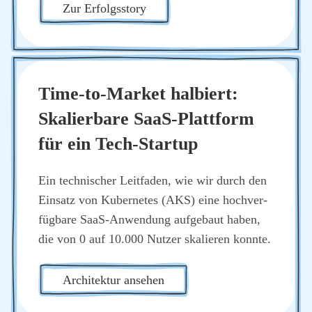
Zur Erfolgs­sto­ry
Time-to-Mar­ket hal­biert:
Ska­lier­ba­re SaaS-Platt­form
für ein Tech-Start­up
Ein tech­ni­scher Leit­fa­den, wie wir durch den
Ein­satz von Kuber­netes (AKS) eine hoch­ver­
füg­ba­re SaaS-Anwen­dung auf­ge­baut haben,
die von 0 auf 10.000 Nut­zer ska­lie­ren konn­te.
Archi­tek­tur anse­hen