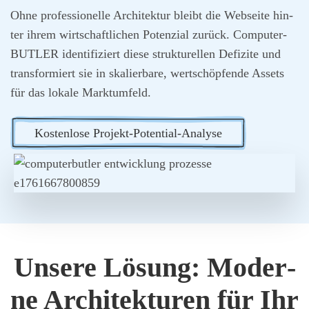
Ohne pro­fes­sio­nel­le Archi­tek­tur bleibt die Web­sei­te hin­
ter ihrem wirt­schaft­li­chen Poten­zi­al zurück. Com­pu­ter­
BUT­LER iden­ti­fi­ziert die­se struk­tu­rel­len Defi­zi­te und
trans­for­miert sie in ska­lier­ba­re, wert­schöp­fen­de Assets
für das loka­le Markt­um­feld.
Kos­ten­lo­se Pro­jekt-Poten­ti­al-Ana­ly­se
Unse­re Lösung: Moder­
ne Archi­tek­tu­ren für Ihr