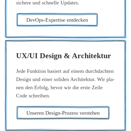
siche­re und schnel­le Updates.
DevOps-Exper­ti­se ent­de­cken
UX/UI Design & Archi­tek­tur
Jede Funk­ti­on basiert auf einem durch­dach­ten
Design und einer soli­den Archi­tek­tur. Wir pla­
nen den Erfolg, bevor wir die ers­te Zei­le
Code schrei­ben.
Unse­ren Design-Pro­zess ver­ste­hen