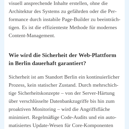
visu­ell anspre­chen­de Inhal­te erstel­len, ohne die
Archi­tek­tur des Sys­tems zu gefähr­den oder die Per­
for­mance durch insta­bi­le Page-Buil­der zu beein­träch­
ti­gen. Es ist die effi­zi­en­tes­te Metho­de für moder­nes
Con­tent-Manage­ment.
Wie wird die Sicher­heit der Web-Platt­form
in Ber­lin dau­er­haft garan­tiert?
Sicher­heit ist am Stand­ort Ber­lin ein kon­ti­nu­ier­li­cher
Pro­zess, kein sta­ti­scher Zustand. Durch mehr­schich­
ti­ge Sicher­heits­kon­zep­te – von der Ser­ver-Här­tung
über ver­schlüs­sel­te Daten­bank­zu­grif­fe bis hin zum
pro­ak­ti­ven Moni­to­ring – wird die Angriffs­flä­che
mini­miert. Regel­mä­ßi­ge Code-Audits und ein auto­
ma­ti­sier­tes Update-Wesen für Core-Kom­po­nen­ten