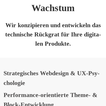
Wachs­tum
Wir kon­zi­pie­ren und ent­wi­ckeln das
tech­ni­sche Rück­grat für Ihre digi­ta­
len Pro­duk­te.
Stra­te­gi­sches Web­de­sign & UX-Psy­
cho­lo­gie
Per­for­mance-ori­en­tier­te The­me- &
Block-Ent­wick­lung