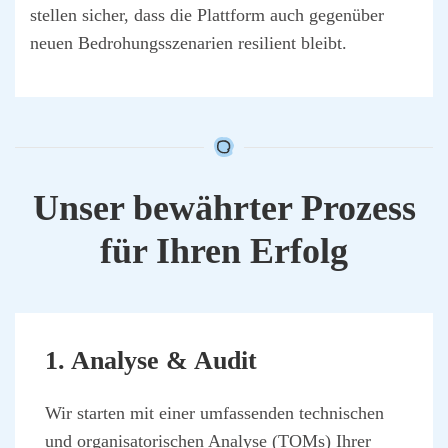
stel­len sicher, dass die Platt­form auch gegen­über
neu­en Bedro­hungs­sze­na­ri­en resi­li­ent bleibt.
Unser bewähr­ter Pro­zess
für Ihren Erfolg
1. Ana­ly­se & Audit
Wir star­ten mit einer umfas­sen­den tech­ni­schen
und orga­ni­sa­to­ri­schen Ana­ly­se (TOMs) Ihrer