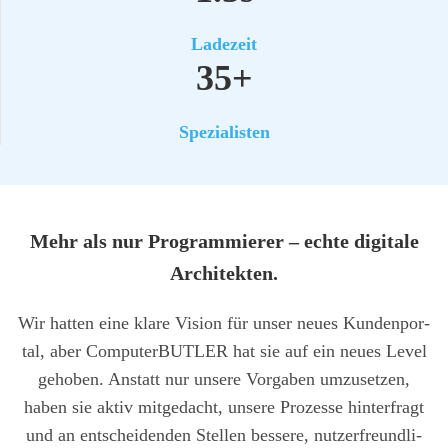
Lade­zeit
35+
Spe­zia­lis­ten
Mehr als nur Pro­gram­mie­rer – ech­te digi­ta­le
Archi­tek­ten.
Wir hat­ten eine kla­re Visi­on für unser neu­es Kun­den­por­
tal, aber Com­pu­ter­BUT­LER hat sie auf ein neu­es Level
geho­ben. Anstatt nur unse­re Vor­ga­ben umzu­set­zen,
haben sie aktiv mit­ge­dacht, unse­re Pro­zes­se hin­ter­fragt
und an ent­schei­den­den Stel­len bes­se­re, nut­zer­freund­li­