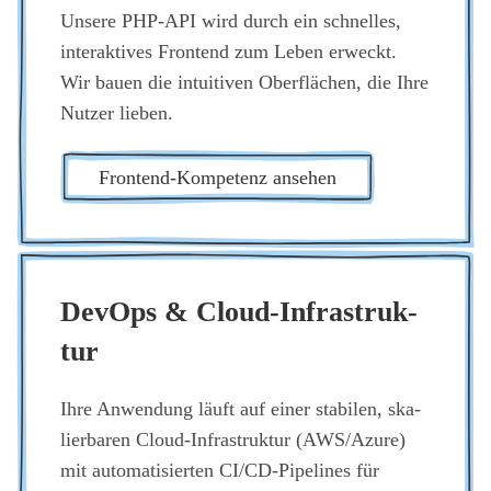
Unse­re PHP-API wird durch ein schnel­les,
inter­ak­ti­ves Front­end zum Leben erweckt.
Wir bau­en die intui­ti­ven Ober­flä­chen, die Ihre
Nut­zer lie­ben.
Front­end-Kom­pe­tenz anse­hen
DevOps & Cloud-Infra­struk­
tur
Ihre Anwen­dung läuft auf einer sta­bi­len, ska­
lier­ba­ren Cloud-Infra­struk­tur (AWS/Azure)
mit auto­ma­ti­sier­ten CI/CD-Pipe­lines für