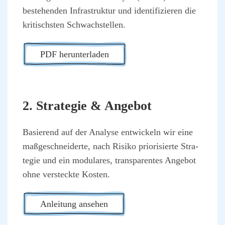
bestehen­den Infra­struk­tur und iden­ti­fi­zie­ren die
kri­tischs­ten Schwach­stel­len.
PDF her­un­ter­la­den
2. Stra­te­gie & Ange­bot
Basie­rend auf der Ana­ly­se ent­wi­ckeln wir eine
maß­ge­schnei­der­te, nach Risi­ko prio­ri­sier­te Stra­
te­gie und ein modu­la­res, trans­pa­ren­tes Ange­bot
ohne ver­steck­te Kos­ten.
Anlei­tung anse­hen