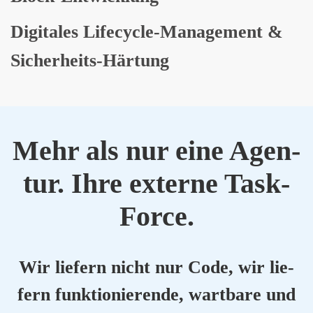
Digi­ta­les Life­cy­cle-Manage­ment &
Sicher­heits-Här­tung
Mehr als nur eine Agen­
tur. Ihre exter­ne Task-
Force.
Wir lie­fern nicht nur Code, wir lie­
fern funk­tio­nie­ren­de, wart­ba­re und