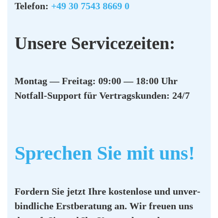
Tele­fon:
+49 30 7543 8669 0
Unse­re Ser­vice­zei­ten:
Mon­tag — Frei­tag: 09:00 — 18:00 Uhr
Not­fall-Sup­port für Ver­trags­kun­den: 24/7
Spre­chen Sie mit uns!
For­dern Sie jetzt Ihre kos­ten­lo­se und unver­
bind­li­che Erst­be­ra­tung an. Wir freu­en uns