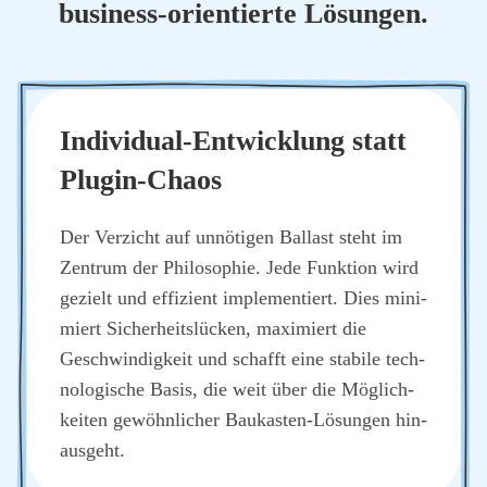
busi­ness-ori­en­tier­te Lösun­gen.
Indi­vi­du­al-Ent­wick­lung statt
Plug­in-Cha­os
Der Ver­zicht auf unnö­ti­gen Bal­last steht im
Zen­trum der Phi­lo­so­phie. Jede Funk­ti­on wird
gezielt und effi­zi­ent imple­men­tiert. Dies mini­
miert Sicher­heits­lü­cken, maxi­miert die
Geschwin­dig­keit und schafft eine sta­bi­le tech­
no­lo­gi­sche Basis, die weit über die Mög­lich­
kei­ten gewöhn­li­cher Bau­kas­ten-Lösun­gen hin­
aus­geht.