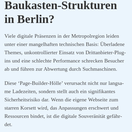
Bau­kas­ten-Struk­tu­ren
in Ber­lin?
Vie­le digi­ta­le Prä­sen­zen in der Metro­pol­re­gi­on lei­den
unter einer man­gel­haf­ten tech­ni­schen Basis: Über­la­de­ne
The­mes, unkon­trol­lier­ter Ein­satz von Dritt­an­bie­ter-Plug­
ins und eine schlech­te Per­for­mance schre­cken Besu­cher
ab und füh­ren zur Abwer­tung durch Such­ma­schi­nen.
Die­se ‘Page-Buil­der-Höl­le’ ver­ur­sacht nicht nur lang­sa­
me Lade­zei­ten, son­dern stellt auch ein signi­fi­kan­tes
Sicher­heits­ri­si­ko dar. Wenn die eige­ne Web­sei­te zum
star­ren Kor­sett wird, das Anpas­sun­gen erschwert und
Res­sour­cen bin­det, ist die digi­ta­le Sou­ve­rä­ni­tät gefähr­
det.