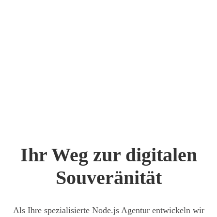
Ihr Weg zur digi­ta­len
Sou­ve­rä­ni­tät
Als Ihre spe­zia­li­sier­te Node.js Agen­tur ent­wi­ckeln wir