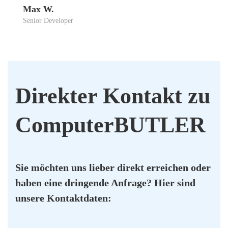
Max W.
Seni­or Deve­lo­per
Direk­ter Kon­takt zu
Com­pu­ter­BUT­LER
Sie möch­ten uns lie­ber direkt errei­chen oder
haben eine drin­gen­de Anfra­ge? Hier sind
unse­re Kon­takt­da­ten: