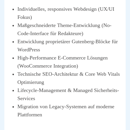
Indi­vi­du­el­les, respon­si­ves Web­de­sign (UX/UI
Fokus)
Maß­ge­schnei­der­te The­me-Ent­wick­lung (No-
Code-Inter­face für Redak­teu­re)
Ent­wick­lung pro­prie­tä­rer Guten­berg-Blö­cke für
Word­Press
High-Per­for­mance E‑Commerce Lösun­gen
(Woo­Com­mer­ce Inte­gra­ti­on)
Tech­ni­sche SEO-Archi­tek­tur & Core Web Vitals
Opti­mie­rung
Life­cy­cle-Manage­ment & Mana­ged Sicher­heits-
Ser­vices
Migra­ti­on von Lega­cy-Sys­te­men auf moder­ne
Platt­for­men