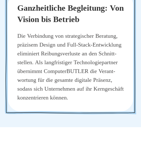
Ganz­heit­li­che Beglei­tung: Von
Visi­on bis Betrieb
Die Ver­bin­dung von stra­te­gi­scher Bera­tung,
prä­zi­sem Design und Full-Stack-Ent­wick­lung
eli­mi­niert Rei­bungs­ver­lus­te an den Schnitt­
stel­len. Als lang­fris­ti­ger Tech­no­lo­gie­part­ner
über­nimmt Com­pu­ter­BUT­LER die Ver­ant­
wor­tung für die gesam­te digi­ta­le Prä­senz,
sodass sich Unter­neh­men auf ihr Kern­ge­schäft
kon­zen­trie­ren kön­nen.