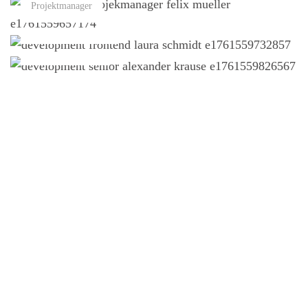
Pro­jekt­ma­na­ger
Lau­ra S.
Front­end Deve­lo­per
Alex K.
Seni­or Deve­lo­per