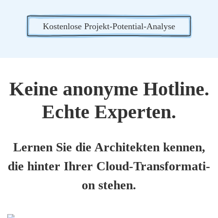
Kos­ten­lo­se Pro­jekt-Poten­ti­al-Ana­ly­se
Kei­ne anony­me Hot­line.
Ech­te Exper­ten.
Ler­nen Sie die Archi­tek­ten ken­nen,
die hin­ter Ihrer Cloud-Trans­for­ma­ti­
on ste­hen.
Felix M.