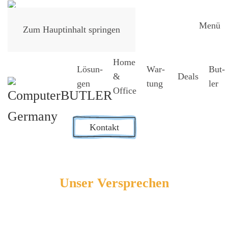
Menü
Zum Hauptinhalt springen
Home
Lösun­
War­
But­
&
Deals
gen
tung
ler
Office
Kontakt
Unser Ver­spre­chen
Digi­ta­le Archi­tek­tur als