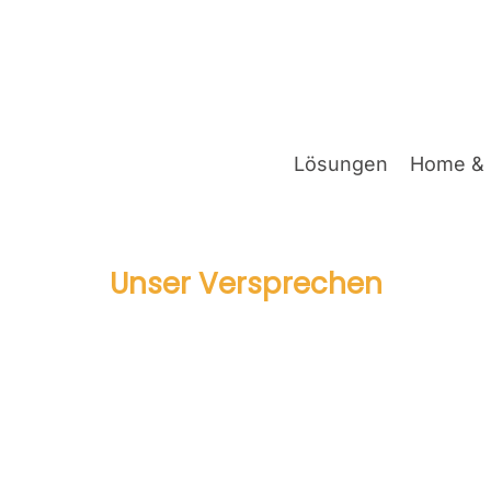
Lösun­gen
Home & 
Unser Ver­spre­chen
aten­schutz DSGVO Ber­l
n Ihre recht­li­che Inte­gri­tät durch ganz­heit­li­che 