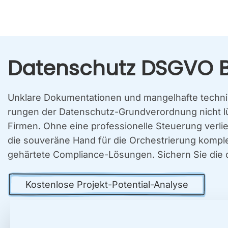
Daten­schutz DSGVO Ber­
Unkla­re Doku­men­ta­tio­nen und man­gel­haf­te tech­ni
run­gen der Daten­schutz-Grund­ver­ord­nung nicht lück
Fir­men. Ohne eine pro­fes­sio­nel­le Steue­rung ver­lie­
die sou­ve­rä­ne Hand für die Orches­trie­rung kom­ple­x
gehär­te­te Com­pli­ance-Lösun­gen. Sichern Sie die ope
Kos­ten­lo­se Pro­jekt-Poten­ti­al-Ana­ly­se