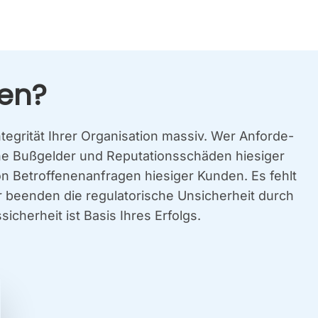
ren?
­gri­tät Ihrer Orga­ni­sa­ti­on mas­siv. Wer Anfor­de­
 Buß­gel­der und Repu­ta­ti­ons­schä­den hie­si­ger
on Betrof­fe­nen­an­fra­gen hie­si­ger Kun­den. Es fehlt
ir been­den die regu­la­to­ri­sche Unsi­cher­heit durch
si­cher­heit ist Basis Ihres Erfolgs.