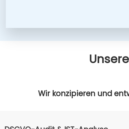
Unse­re
Wir kon­zi­pie­ren und ent­