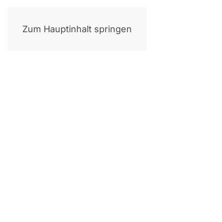
Zum Hauptinhalt springen
D
Com­pli­ance-Exzel­lenz Ber­lin. Wir sicher