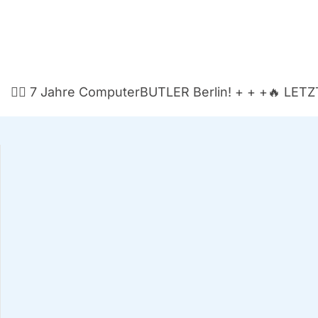
🏃‍♂️ 7 Jah­re Com­pu­ter­BUT­LER Ber­lin! + + +
🔥 LETZT