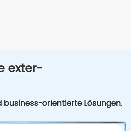
e exter­
d busi­ness-ori­en­tier­te Lösun­gen.