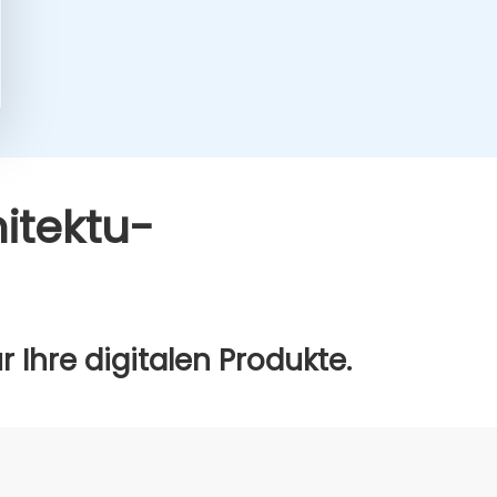
­tek­tu­
Ihre digi­ta­len Pro­duk­te.