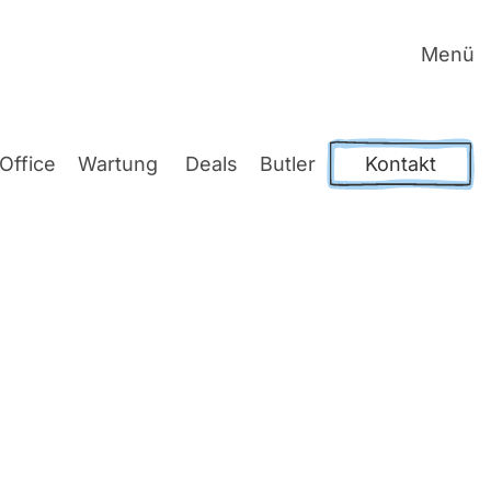
Menü
Office
War­tung
Deals
But­ler
Kontakt
in
Bera­tung und Umset­zung der DSGVO am Markt.