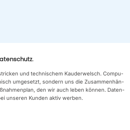
aten­schutz.
tri­cken und tech­ni­schem Kau­der­welsch. Com­pu­
ch­nisch umge­setzt, son­dern uns die Zusam­men­hän­
Maß­nah­men­plan, den wir auch leben kön­nen. Daten­
bei unse­ren Kun­den aktiv wer­ben.