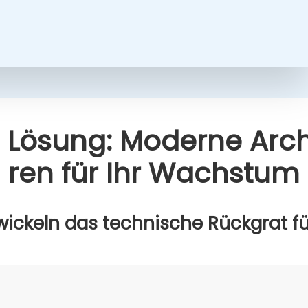
 Lösung: Moder­ne Archi
ren für Ihr Wachs­tum
wi­ckeln das tech­ni­sche Rück­grat für 