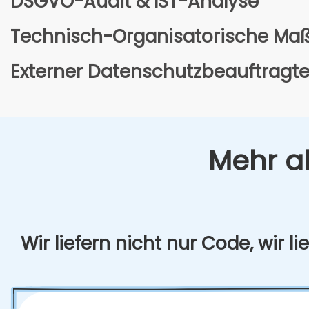
DSGVO-Audit & IST-Ana­ly­se
Tech­nisch-Orga­ni­sa­to­ri­sche M
Exter­ner Daten­schutz­be­auf­trag­t
Mehr al
Wir lie­fern nicht nur Code, wir lie