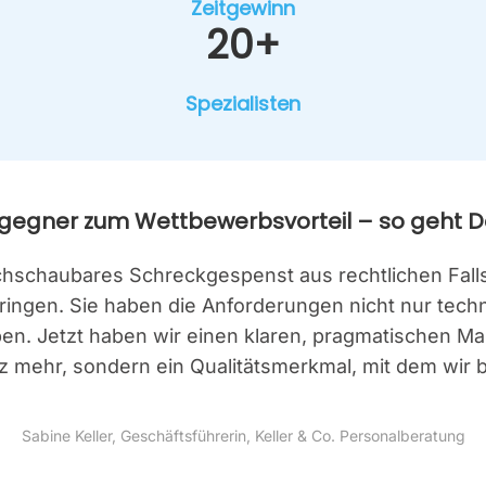
Zeit­ge­winn
20+
Spe­zia­lis­ten
eg­ner zum Wett­be­werbs­vor­teil – so geht D
hau­ba­res Schreck­ge­spenst aus recht­li­chen Fall­s
brin­gen. Sie haben die Anfor­de­run­gen nicht nur te
haben. Jetzt haben wir einen kla­ren, prag­ma­ti­schen 
z mehr, son­dern ein Qua­li­täts­merk­mal, mit dem wir 
Sabi­ne Kel­ler, Geschäfts­füh­re­rin, Kel­ler & Co. Per­so­nal­be­ra­tung