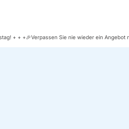
­tag! + + +
🎉Ver­pas­sen Sie nie wie­der ein Ange­bot 