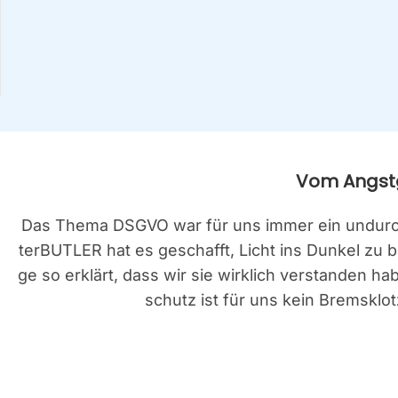
Vom Angst­g
Das The­ma DSGVO war für uns immer ein undurch­sc
ter­BUT­LER hat es geschafft, Licht ins Dun­kel zu 
ge so erklärt, dass wir sie wirk­lich ver­stan­den 
schutz ist für uns kein Brems­klot