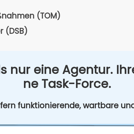
aß­nah­men (TOM)
er (DSB)
s nur eine Agen­tur. Ihr
ne Task-Force.
­fern funk­tio­nie­ren­de, wart­ba­re un