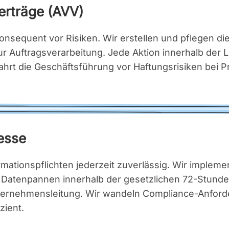
Ver­trä­ge (AVV)
on­se­quent vor Risi­ken. Wir erstel­len und pfle­gen die
ur Auf­trags­ver­ar­bei­tung. Jede Akti­on inner­halb der 
rt die Geschäfts­füh­rung vor Haf­tungs­ri­si­ken bei Prü­f
es­se
r­ma­ti­ons­pflich­ten jeder­zeit zuver­läs­sig. Wir imple­
aten­pan­nen inner­halb der gesetz­li­chen 72-Stun­den-
r­neh­mens­lei­tung. Wir wan­deln Com­pli­ance-Anfor­de­r
zi­ent.