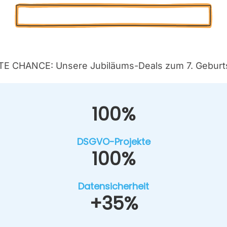
Kos­ten­lo­se Pro­jekt-Poten­ti­al-Ana­ly­se
E CHANCE: Unse­re Jubi­lä­ums-Deals zum 7. Geburts
100%
DSGVO-Pro­jek­te
100%
Daten­si­cher­heit
+35%