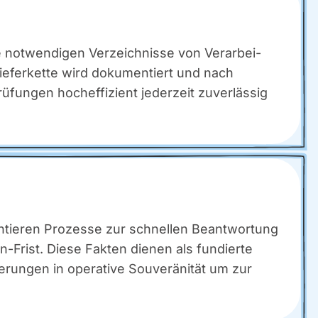
 not­wen­di­gen Ver­zeich­nis­se von Ver­ar­bei­
Lie­fer­ket­te wird doku­men­tiert und nach
un­gen hoch­ef­fi­zi­ent jeder­zeit zuver­läs­sig
men­tie­ren Pro­zes­se zur schnel­len Beant­wor­tung
Frist. Die­se Fak­ten die­nen als fun­dier­te
un­gen in ope­ra­ti­ve Sou­ve­rä­ni­tät um zur