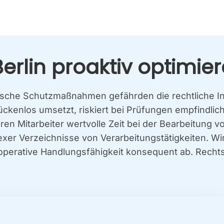
lin pro­ak­tiv opti­mie­
­sche Schutz­maß­nah­men gefähr­den die recht­li­che Inte
en­los umsetzt, ris­kiert bei Prü­fun­gen emp­find­li­che
ren Mit­ar­bei­ter wert­vol­le Zeit bei der Bear­bei­tung v
er Ver­zeich­nis­se von Ver­ar­bei­tungs­tä­tig­kei­ten. W
­ra­ti­ve Hand­lungs­fä­hig­keit kon­se­quent ab. Rechts­