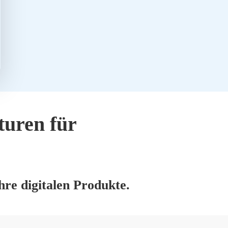
tu­ren für
re digi­ta­len Pro­duk­te.