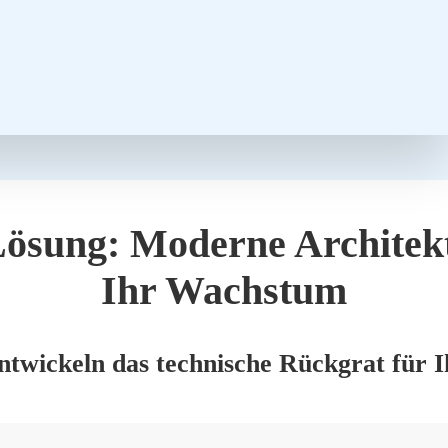
ösung: Moder­ne Archi­tek­
Ihr Wachs­tum
t­wi­ckeln das tech­ni­sche Rück­grat für Ih