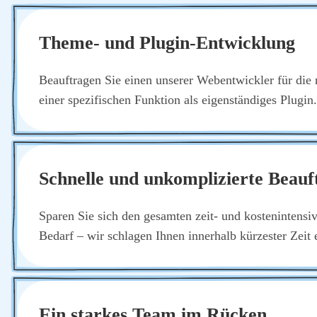
The­me- und Plug­in-Ent­wick­lung
Beauf­tra­gen Sie einen unse­rer Web­ent­wick­ler für die 
einer spe­zi­fi­schen Funk­ti­on als eigen­stän­di­ges Plug­
Schnel­le und unkom­pli­zier­te Beauf
Spa­ren Sie sich den gesam­ten zeit- und kos­ten­in­ten­si
Bedarf – wir schla­gen Ihnen inner­halb kür­zes­ter Zeit
Ein star­kes Team im Rücken