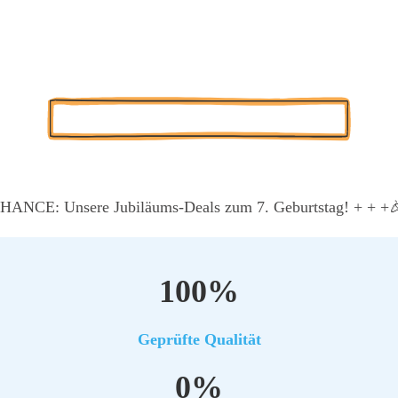
d sicher einen pro­fes­sio­nel­len Word­Press Web­ent­wick­ler. Wir 
erk­li­che Qua­li­tät und ver­mei­den Sie jeg­li­ches Per­so­nal- un
ren.
Kos­ten­lo­se Pro­jekt-Poten­ti­al-Ana­ly­se
NCE: Unse­re Jubi­lä­ums-Deals zum 7. Geburts­tag! + + +

100%
Geprüf­te Qua­li­tät
0%