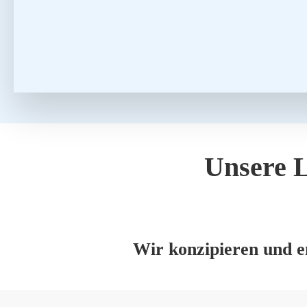
Unse­re L
Wir kon­zi­pie­ren und en