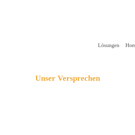
Lösun­gen
Hom
Unser Ver­spre­chen
t­wick­ler auf Abruf. Die s
Alter­na­ti­ve zum Free­lan­cer