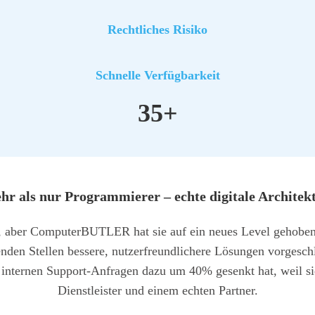
Recht­li­ches Risi­ko
Schnel­le Ver­füg­bar­keit
35+
r als nur Pro­gram­mie­rer – ech­te digi­ta­le Archi­tek­
tal, aber Com­pu­ter­BUT­LER hat sie auf ein neu­es Level geho­ben
den­den Stel­len bes­se­re, nut­zer­freund­li­che­re Lösun­gen vor­ge­
re inter­nen Sup­port-Anfra­gen dazu um 40% gesenkt hat, weil sie
Dienst­leis­ter und einem ech­ten Part­ner.