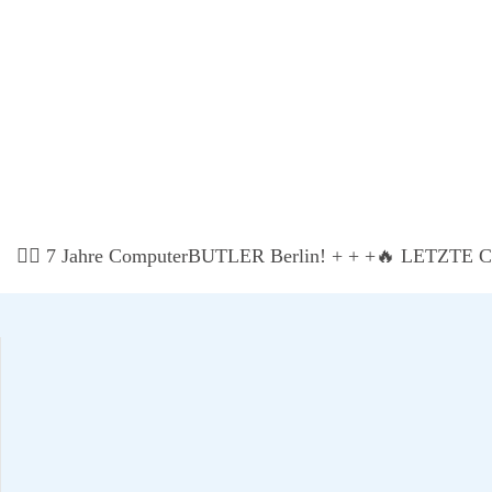
Beauf­tra­gen Sie bei Com­pu­ter­BUT­LER in Ber­lin ein­fach un
ten Suche nach Free­lan­cern. Erhal­ten Sie garan­tier­te hand­w
🏃‍♂️ 7 Jah­re Com­pu­ter­BUT­LER Ber­lin! + + +
🔥 LETZTE CHA