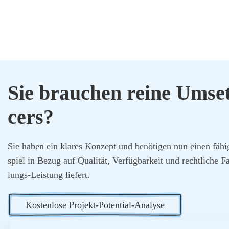
Sie brau­chen rei­ne Umset­
cers?
Sie haben ein kla­res Kon­zept und benö­ti­gen nun einen fähi­
spiel in Bezug auf Qua­li­tät, Ver­füg­bar­keit und recht­li­che F
lungs-Leis­tung lie­fert.
Kos­ten­lo­se Pro­jekt-Poten­ti­al-Ana­ly­se