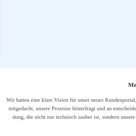
Meh
Wir hat­ten eine kla­re Visi­on für unser neu­es Kun­den­por­
mit­ge­dacht, unse­re Pro­zes­se hin­ter­fragt und an ent­schei­
dung, die nicht nur tech­nisch sau­ber ist, son­dern unse­