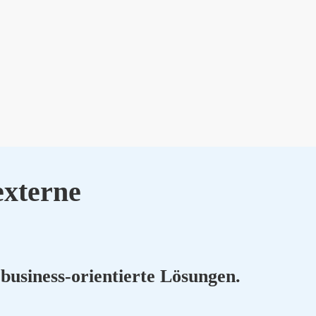
xter­ne
busi­ness-ori­en­tier­te Lösun­gen.