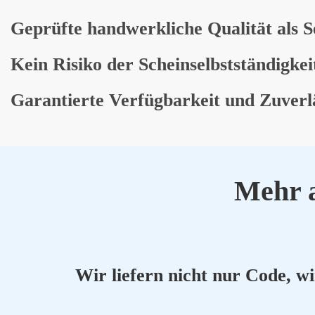
Geprüf­te hand­werk­li­che Qua­li­tät als S
Kein Risi­ko der Schein­selbst­stän­dig­kei
Garan­tier­te Ver­füg­bar­keit und Zuver­lä
Mehr a
Wir lie­fern nicht nur Code, wir l