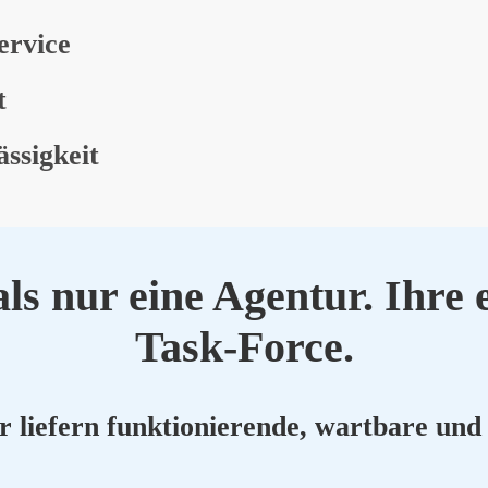
er­vice
t
s­sig­keit
ls nur eine Agen­tur. Ihre e
Task-Force.
ie­fern funk­tio­nie­ren­de, wart­ba­re und 