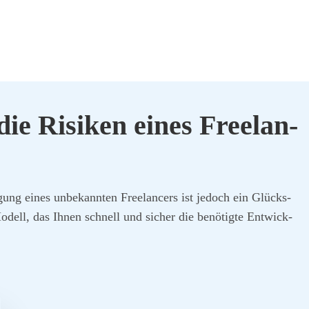
ie Risi­ken eines Free­lan­
gung eines unbe­kann­ten Free­lan­cers ist jedoch ein Glücks­
es Modell, das Ihnen schnell und sicher die benö­tig­te Ent­wick­