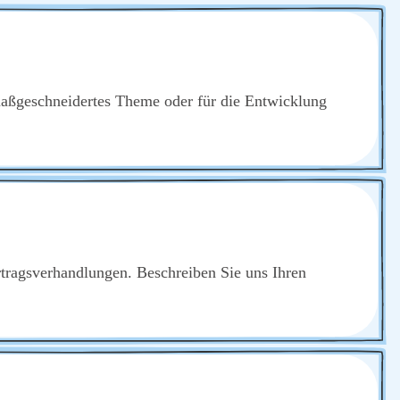
maß­ge­schnei­der­tes The­me oder für die Ent­wick­lung
­trags­ver­hand­lun­gen. Beschrei­ben Sie uns Ihren