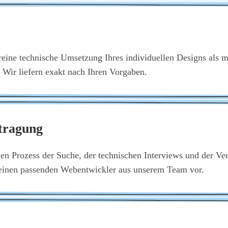
rei­ne tech­ni­sche Umset­zung Ihres indi­vi­du­el­len Designs als 
in. Wir lie­fern exakt nach Ihren Vor­ga­ben.
­tra­gung
­ven Pro­zess der Suche, der tech­ni­schen Inter­views und der Ver
 einen pas­sen­den Web­ent­wick­ler aus unse­rem Team vor.