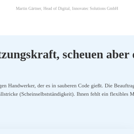
Mar­tin Gärt­ner, Head of Digi­tal, Inno­va­tec Solu­ti­ons GmbH
zungs­kraft, scheu­en aber d
gen Hand­wer­ker, der es in sau­be­ren Code gießt. Die Beauf­tra­
all­stri­cke (Schein­selbst­stän­dig­keit). Ihnen fehlt ein fle­xi­bl