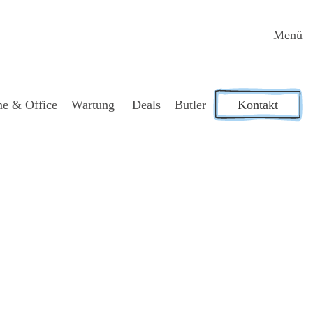
Menü
e & Office
War­tung
Deals
But­ler
Kontakt
iche­re
.