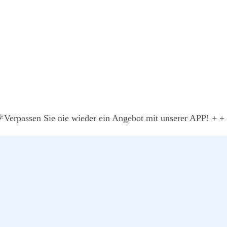
sind die smar­te Alter­na­ti­ve zur lang­wie­ri­gen und ris­kan­
d Rechts­ri­si­ko, um Ihr Pro­jekt plan­mä­ßig zum Erfolg zu füh­
Ver­pas­sen Sie nie wie­der ein Ange­bot mit unse­rer APP! + +