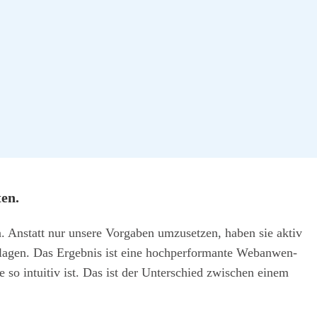
ten.
. Anstatt nur unse­re Vor­ga­ben umzu­set­zen, haben sie aktiv
schla­gen. Das Ergeb­nis ist eine hoch­per­for­man­te Web­an­wen­
 so intui­tiv ist. Das ist der Unter­schied zwi­schen einem