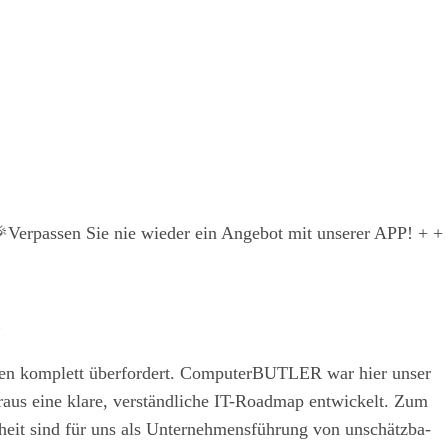
n zu beant­wor­ten­den. Als Ihr “Bud­get-Archi­tekt” und trans­
r Ihnen einen struk­tu­rier­ten Pro­zess, um die Kos­ten für Ihre
n zum Erfolg zu füh­ren.
Ver­pas­sen Sie nie wie­der ein Ange­bot mit unse­rer APP! + +
.
f­fen kom­plett über­for­dert. Com­pu­ter­BUT­LER war hier unser
­aus eine kla­re, ver­ständ­li­che IT-Road­map ent­wi­ckelt. Zum
­heit sind für uns als Unter­neh­mens­füh­rung von unschätz­ba­