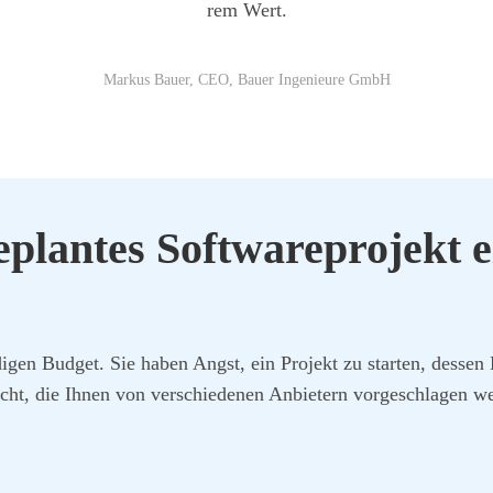
rem Wert.
Mar­kus Bau­er, CEO, Bau­er Inge­nieu­re GmbH
lan­tes Soft­ware­pro­jekt ei
i­gen Bud­get. Sie haben Angst, ein Pro­jekt zu star­ten, des­sen 
icht, die Ihnen von ver­schie­de­nen Anbie­tern vor­ge­schla­gen wer