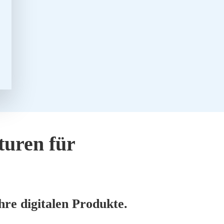
tu­ren für
re digi­ta­len Pro­duk­te.