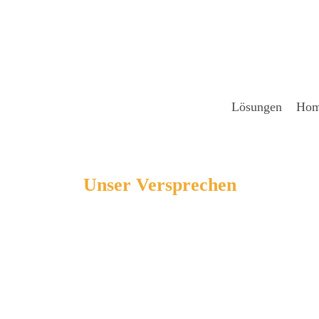
Lösun­gen
Hom
Unser Ver­spre­chen
fern Ihnen nicht nur eine Sc
ir lie­fern Ihnen einen Pla