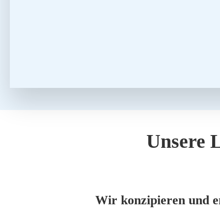
Unse­re L
Wir kon­zi­pie­ren und en