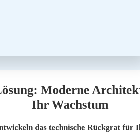
ösung: Moder­ne Archi­tek­
Ihr Wachs­tum
t­wi­ckeln das tech­ni­sche Rück­grat für Ih