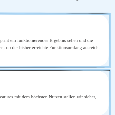
print ein funk­tio­nie­ren­des Ergeb­nis sehen und die
den, ob der bis­her erreich­te Funk­ti­ons­um­fang aus­reicht
Fea­tures mit dem höchs­ten Nut­zen stel­len wir sicher,