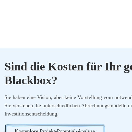
Sind die Kos­ten für Ihr gep
Black­box?
Sie haben eine Visi­on, aber kei­ne Vor­stel­lung vom not­wen­d
Sie ver­ste­hen die unter­schied­li­chen Abrech­nungs­mo­del­le n
Inves­ti­ti­ons­ent­schei­dung.
Kos­ten­lo­se Pro­jekt-Poten­ti­al-Ana­ly­se