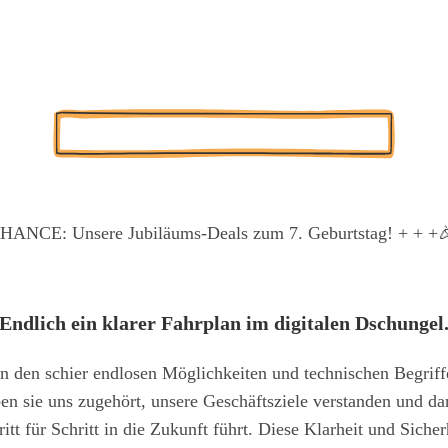
 ist eine der wich­tigs­ten, aber auch eine der am schwie­rigs­te
en Pau­schal­prei­se aus dem Bauch her­aus. Statt­des­sen bie­ten wi
 rea­lis­tisch zu pla­nen und Ihr Pro­jekt im finan­zi­el­len Rah­me
Kos­ten­lo­se Pro­jekt-Poten­ti­al-Ana­ly­se
NCE: Unse­re Jubi­lä­ums-Deals zum 7. Geburts­tag! + + +

End­lich ein kla­rer Fahr­plan im digi­ta­len Dschun­gel
on den schier end­lo­sen Mög­lich­kei­ten und tech­ni­schen Begri
n sie uns zuge­hört, unse­re Geschäfts­zie­le ver­stan­den und dar
ritt für Schritt in die Zukunft führt. Die­se Klar­heit und Sicher