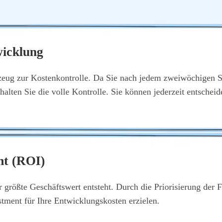
wick­lung
­zeug zur Kos­ten­kon­trol­le. Da Sie nach jedem zwei­wö­chi­gen S
ehal­ten Sie die vol­le Kon­trol­le. Sie kön­nen jeder­zeit ent­schei­
nt (ROI)
r größ­te Geschäfts­wert ent­steht. Durch die Prio­ri­sie­rung der 
ment für Ihre Ent­wick­lungs­kos­ten erzie­len.