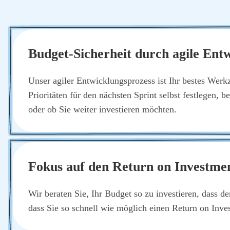
Bud­get-Sicher­heit durch agi­le Ent­
Unser agi­ler Ent­wick­lungs­pro­zess ist Ihr bes­tes Werk
Prio­ri­tä­ten für den nächs­ten Sprint selbst fest­le­gen, b
oder ob Sie wei­ter inves­tie­ren möch­ten.
Fokus auf den Return on Invest­me
Wir bera­ten Sie, Ihr Bud­get so zu inves­tie­ren, dass de
dass Sie so schnell wie mög­lich einen Return on Invest­