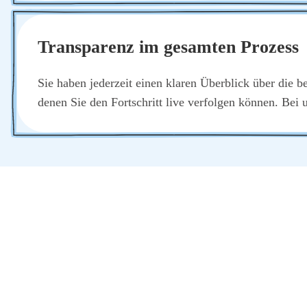
Trans­pa­renz im gesam­ten Pro­zess
Sie haben jeder­zeit einen kla­ren Über­blick über die be
denen Sie den Fort­schritt live ver­fol­gen kön­nen. Bei