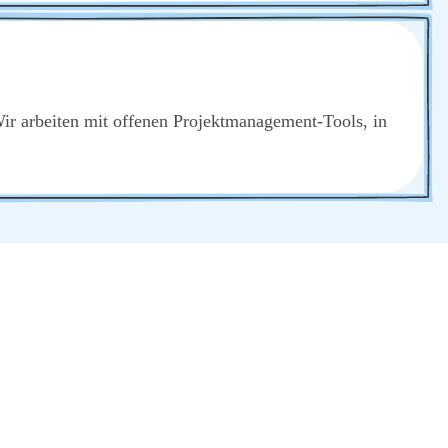
ir arbei­ten mit offe­nen Pro­jekt­ma­nage­ment-Tools, in