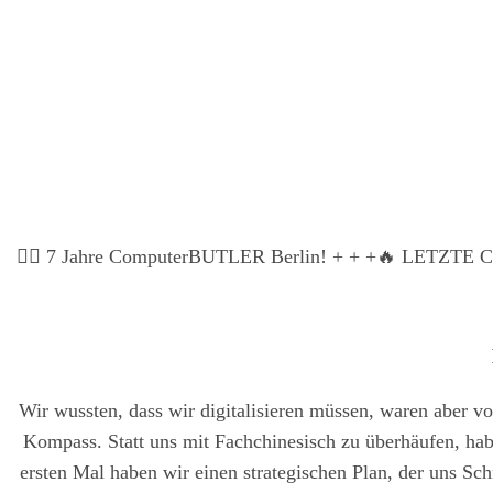
Die Fra­ge “Was kos­tet die Ent­wick­lung unse­rer Soft­ware?”
pa­ren­ter Part­ner in Ber­lin geben wir Ihnen kei­ne unse­riö­s
Soft­ware­ent­wick­lung
🏃‍♂️ 7 Jah­re Com­pu­ter­BUT­LER Ber­lin! + + +
🔥 LETZTE CHA
Wir wuss­ten, dass wir digi­ta­li­sie­ren müs­sen, waren aber v
Kom­pass. Statt uns mit Fach­chi­ne­sisch zu über­häu­fen, habe
ers­ten Mal haben wir einen stra­te­gi­schen Plan, der uns Sch