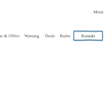
Menü
e & Office
War­tung
Deals
But­ler
Kontakt
hät­zung.
n.