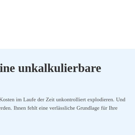
ne unkal­ku­lier­ba­re
Kos­ten im Lau­fe der Zeit unkon­trol­liert explo­die­ren. Und
­den. Ihnen fehlt eine ver­läss­li­che Grund­la­ge für Ihre