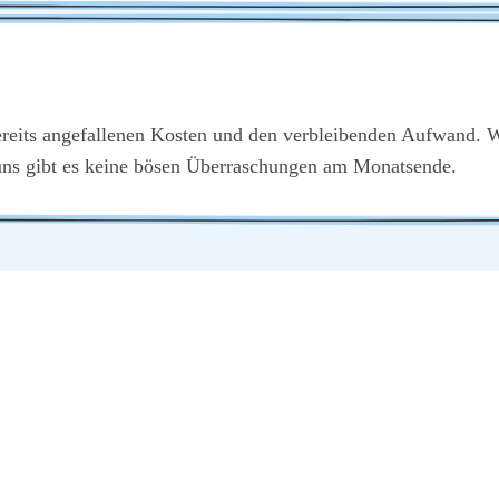
reits ange­fal­le­nen Kos­ten und den ver­blei­ben­den Auf­wand. W
 uns gibt es kei­ne bösen Über­ra­schun­gen am Monats­en­de.