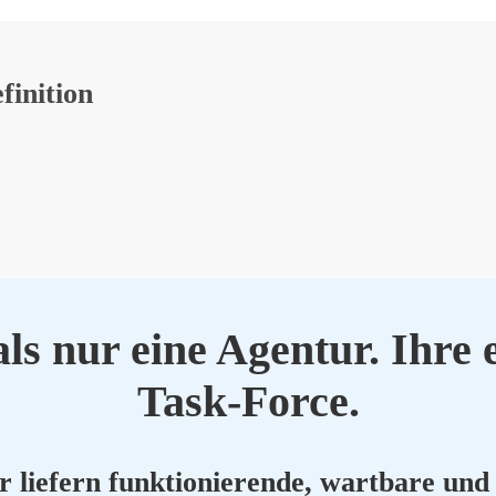
ni­ti­on
ls nur eine Agen­tur. Ihre e
Task-Force.
ie­fern funk­tio­nie­ren­de, wart­ba­re und 