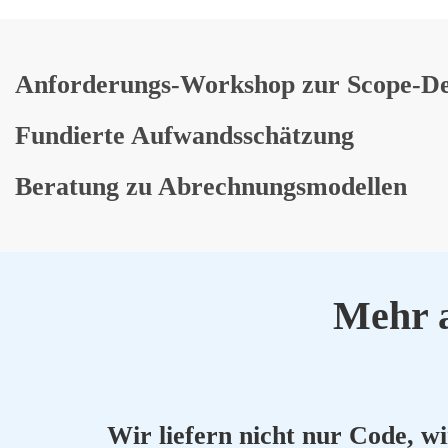
Anfor­de­rungs-Work­shop zur Scope-Defi­
Fun­dier­te Auf­wands­schät­zung
Bera­tung zu Abrech­nungs­mo­del­len
Mehr a
Wir lie­fern nicht nur Code, wir l