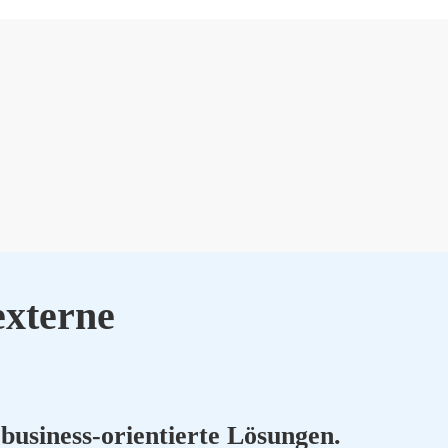
xter­ne
busi­ness-ori­en­tier­te Lösun­gen.