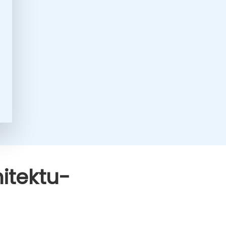
­tek­tu­