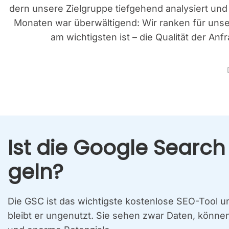
dern unse­re Ziel­grup­pe tief­ge­hend ana­ly­siert und
Mona­ten war über­wäl­ti­gend: Wir ran­ken für unse­r
am wich­tigs­ten ist – die Qua­li­tät der An
Ist die Goog­le Search 
geln?
Die GSC ist das wich­tigs­te kos­ten­lo­se SEO-Tool un
bleibt er unge­nutzt. Sie sehen zwar Daten, kön­nen a