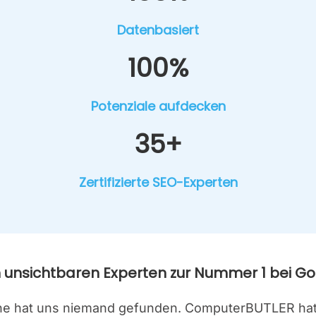
Daten­ba­siert
100%
Poten­zia­le auf­de­cken
35+
Zer­ti­fi­zier­te SEO-Exper­ten
unsicht­ba­ren Exper­ten zur Num­mer 1 bei Goo
line hat uns nie­mand gefun­den. Com­pu­ter­BUT­LER h