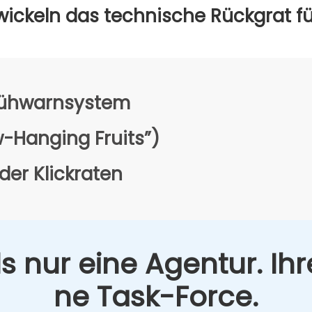
wi­ckeln das tech­ni­sche Rück­grat für 
rüh­warn­sys­tem
w-Han­ging Fruits”)
er Klick­ra­ten
s nur eine Agen­tur. Ihr
ne Task-Force.