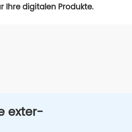
Ihre digi­ta­len Pro­duk­te.
e exter­