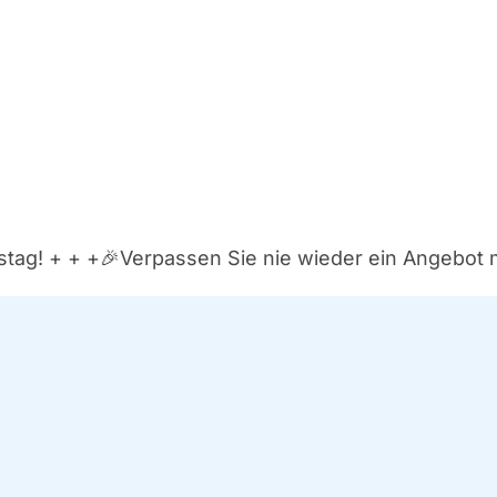
e durch. Wir sind die Dol­met­scher, die die wert­vol­
rer Sicht­bar­keit und zur Auf­de­ckung unge­nutz­ter
­tag! + + +
🎉Ver­pas­sen Sie nie wie­der ein Ange­bot 