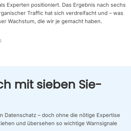
s als Exper­ten posi­tio­niert. Das Ergeb­nis nach sechs
ga­ni­scher Traf­fic hat sich ver­drei­facht und – was
in unser Wachs­tum, die wir je gemacht haben.
g
ch mit sie­ben Sie­
inen Daten­schatz – doch ohne die nöti­ge Exper­ti­se
e­hen und über­se­hen so wich­ti­ge Warn­si­gna­le