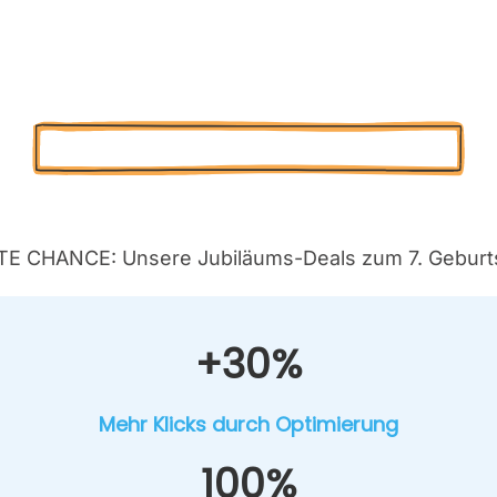
o­fes­sio­nel­le Goog­le Search Con­so­le (GSC) Ana­ly­s
a­re, prio­ri­sier­te To-Do-Lis­te zur Ver­bes­se­rung Ih
Poten­zia­le über­set­zen.
Kos­ten­lo­se Pro­jekt-Poten­ti­al-Ana­ly­se
E CHANCE: Unse­re Jubi­lä­ums-Deals zum 7. Geburts
+30%
Mehr Klicks durch Opti­mie­rung
100%