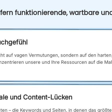
­fern funk­tio­nie­ren­de, wart­ba­re un
ch­ge­fühl
ht auf vagen Ver­mu­tun­gen, son­dern auf den har­ten,
on­zen­trie­ren unse­re und Ihre Res­sour­cen auf die M
zia­le und Con­tent-Lücken
n­ten – die Key­words und Sei­ten, in denen das größ­te 