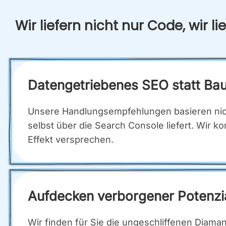
Wir lie­fern nicht nur Code, wir lie
Daten­ge­trie­be­nes SEO statt Bau
Unse­re Hand­lungs­emp­feh­lun­gen basie­ren nic
selbst über die Search Con­so­le lie­fert. Wir k
Effekt ver­spre­chen.
Auf­de­cken ver­bor­ge­ner Poten­
Wir fin­den für Sie die unge­schlif­fe­nen Dia­ma