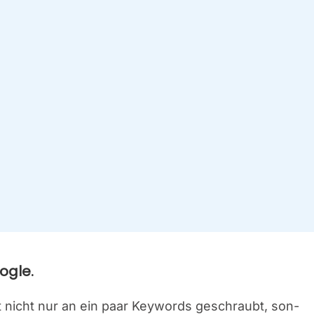
g­le.
at nicht nur an ein paar Key­words geschraubt, son­