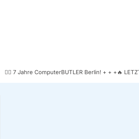
Als Ihre SEO-Exper­ten in Ber­lin füh­ren wir eine pr
len, aber oft kryp­ti­schen Daten der GSC in eine kl
🏃‍♂️ 7 Jah­re Com­pu­ter­BUT­LER Ber­lin! + + +
🔥 LETZT