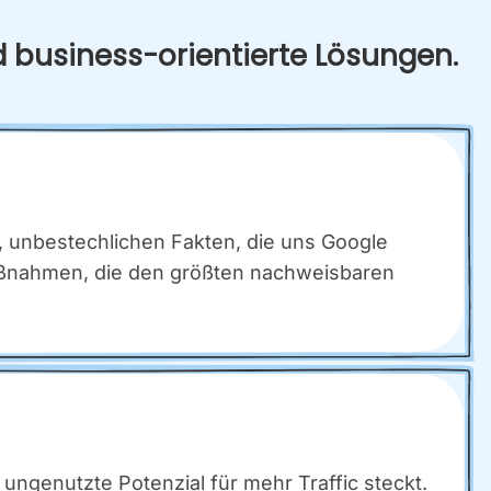
d busi­ness-ori­en­tier­te Lösun­gen.
 unbe­stech­li­chen Fak­ten, die uns Goog­le
aß­nah­men, die den größ­ten nach­weis­ba­ren
unge­nutz­te Poten­zi­al für mehr Traf­fic steckt.