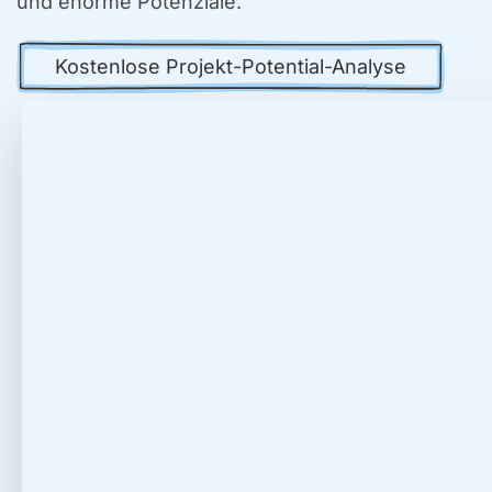
und enor­me Poten­zia­le.
Kos­ten­lo­se Pro­jekt-Poten­ti­al-Ana­ly­se