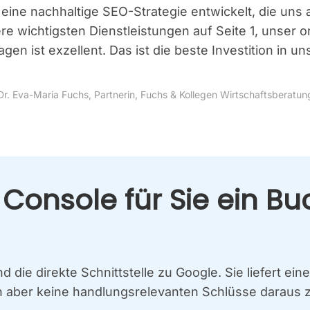
 eine nach­hal­ti­ge SEO-Stra­te­gie ent­wi­ckelt, die un
e wich­tigs­ten Dienst­leis­tun­gen auf Sei­te 1, unser or
fra­gen ist exzel­lent. Das ist die bes­te Inves­ti­ti­on 
Dr. Eva-Maria Fuchs, Part­ne­rin, Fuchs & Kol­le­gen Wirt­schafts­be­ra­tun
Con­so­le für Sie ein Bu
d die direk­te Schnitt­stel­le zu Goog­le. Sie lie­fert e
ber kei­ne hand­lungs­re­le­van­ten Schlüs­se dar­aus zi