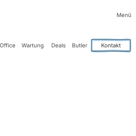
Menü
Office
War­tung
Deals
But­ler
Kontakt
irek­tes
für Sie.