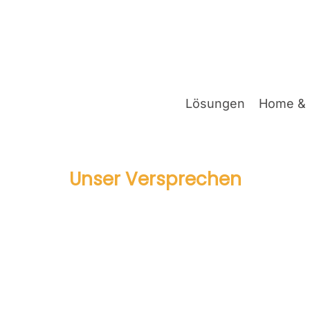
Lösun­gen
Home & 
Unser Ver­spre­chen
rch Con­so­le: Goo­gles d
ck. Wir über­set­zen es 