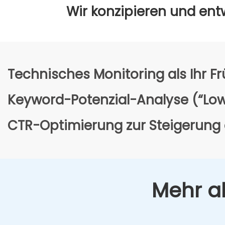
Wir kon­zi­pie­ren und ent­
Tech­ni­sches Moni­to­ring als Ihr F
Key­word-Poten­zi­al-Ana­ly­se (“Lo
CTR-Opti­mie­rung zur Stei­ge­rung d
Mehr al