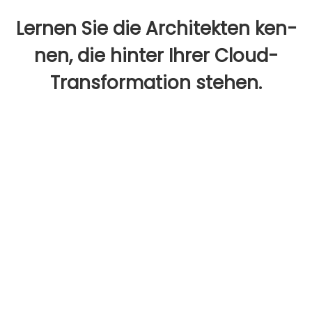
Ler­nen Sie die Archi­tek­ten ken­
nen, die hin­ter Ihrer Cloud-
Trans­for­ma­ti­on ste­hen.