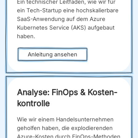
Ein tech­ni­scher Leit­fa­den, wie wir für
ein Tech-Start­up eine hoch­ska­lier­ba­re
SaaS-Anwen­dung auf dem Azu­re
Kuber­netes Ser­vice (AKS) auf­ge­baut
haben.
Anlei­tung anse­hen
Ana­ly­se: Fin­Ops & Kos­ten­
kon­trol­le
Wie wir einem Han­dels­un­ter­neh­men
gehol­fen haben, die explo­die­ren­den
Azu­re-Kos­ten durch Fin­Ops-Metho­den