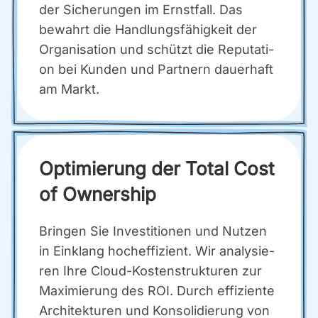
der Siche­run­gen im Ernst­fall. Das
bewahrt die Hand­lungs­fä­hig­keit der
Orga­ni­sa­ti­on und schützt die Repu­ta­ti­
on bei Kun­den und Part­nern dau­er­haft
am Markt.
Opti­mie­rung der Total Cost
of Owner­ship
Brin­gen Sie Inves­ti­tio­nen und Nut­zen
in Ein­klang hoch­ef­fi­zi­ent. Wir ana­ly­sie­
ren Ihre Cloud-Kos­ten­struk­tu­ren zur
Maxi­mie­rung des ROI. Durch effi­zi­en­te
Archi­tek­tu­ren und Kon­so­li­die­rung von