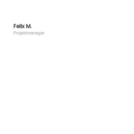
Felix M.
Pro­jekt­ma­na­ger