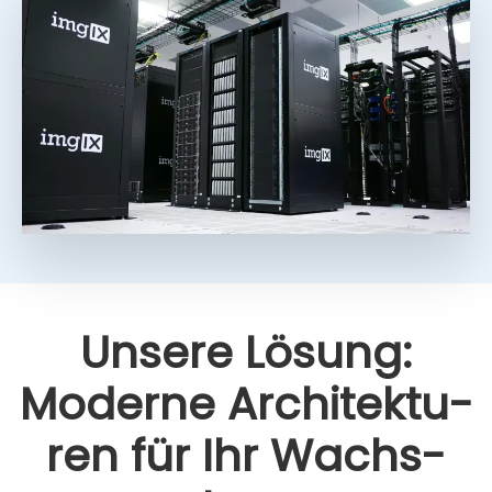
Unse­re Lösung:
Moder­ne Archi­tek­tu­
ren für Ihr Wachs­