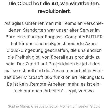
Die Cloud hat die Art, wie wir arbei­ten,
revo­lu­tio­niert.
Als agi­les Unter­neh­men mit Teams an ver­schie­
de­nen Stand­or­ten war unser alter Ser­ver im
Büro ein stän­di­ger Eng­pass. Com­pu­ter­BUT­LER
hat für uns eine maß­ge­schnei­der­te Azu­re
Cloud-Umge­bung geschaf­fen, die uns end­lich
die Frei­heit gibt, von über­all aus pro­duk­tiv zu
sein. Der Zugriff auf Pro­jekt­da­ten ist jetzt drei­
mal so schnell und die Zusam­men­ar­beit in Echt­
zeit über Micro­soft 365 funk­tio­niert rei­bungs­los.
Es ist kein ‚Remo­te-Arbei­ten‘ mehr, es ist ein­
fach nur noch ‚Arbei­ten‘ – egal, von wo.
Sophie Mül­ler, Crea­ti­ve Direc­tor, Momen­tum Design Stu­dio