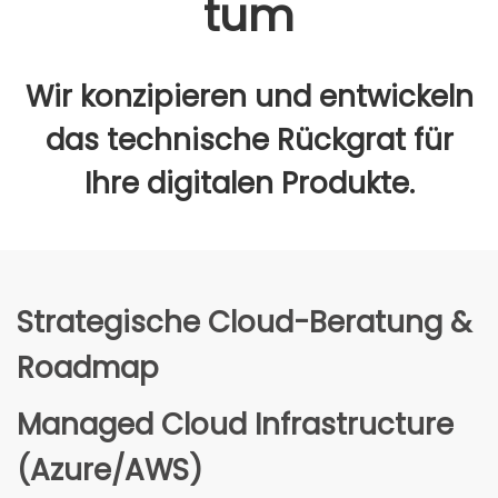
tum
Wir kon­zi­pie­ren und ent­wi­ckeln
das tech­ni­sche Rück­grat für
Ihre digi­ta­len Pro­duk­te.
Stra­te­gi­sche Cloud-Bera­tung &
Road­map
Mana­ged Cloud Infra­struc­tu­re
(Azure/AWS)