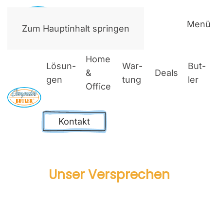
Menü
Zum Hauptinhalt springen
Home
Lösun­
War­
But­
&
Deals
gen
tung
ler
Office
Kontakt
Unser Ver­spre­chen
Com­pu­ter­But­ler