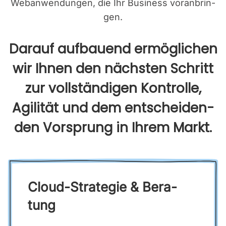
Web­an­wen­dun­gen, die Ihr Busi­ness vor­an­brin­
gen.
Dar­auf auf­bau­end ermög­li­chen
wir Ihnen den nächs­ten Schritt
zur voll­stän­di­gen Kon­trol­le,
Agi­li­tät und dem ent­schei­den­
den Vor­sprung in Ihrem Markt.
Cloud-Stra­te­gie & Bera­
tung