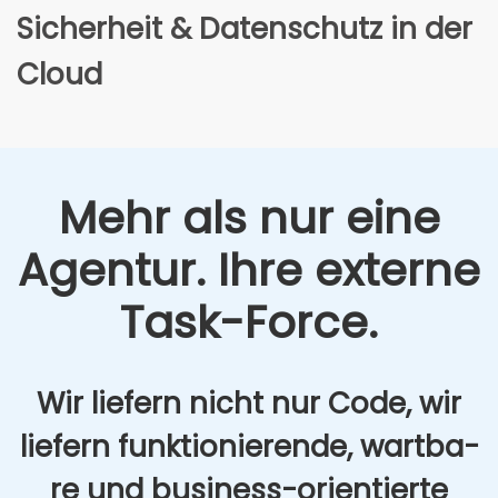
Sicher­heit & Daten­schutz in der
Cloud
Mehr als nur eine
Agen­tur. Ihre exter­ne
Task-Force.
Wir lie­fern nicht nur Code, wir
lie­fern funk­tio­nie­ren­de, wart­ba­
re und busi­ness-ori­en­tier­te