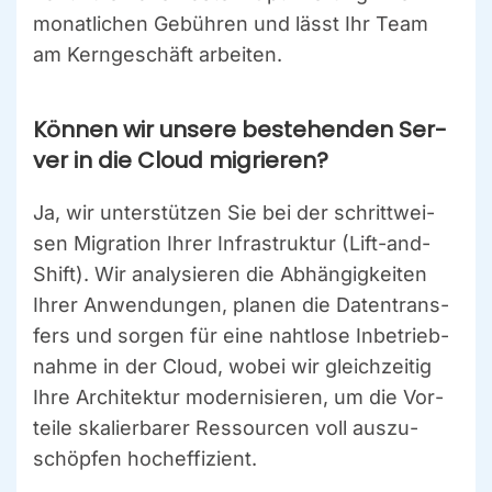
monat­li­chen Gebüh­ren und lässt Ihr Team
am Kern­ge­schäft arbei­ten.
Kön­nen wir unse­re bestehen­den Ser­
ver in die Cloud migrie­ren?
Ja, wir unter­stüt­zen Sie bei der schritt­wei­
sen Migra­ti­on Ihrer Infra­struk­tur (Lift-and-
Shift). Wir ana­ly­sie­ren die Abhän­gig­kei­ten
Ihrer Anwen­dun­gen, pla­nen die Daten­trans­
fers und sor­gen für eine naht­lo­se Inbe­trieb­
nah­me in der Cloud, wobei wir gleich­zei­tig
Ihre Archi­tek­tur moder­ni­sie­ren, um die Vor­
tei­le ska­lier­ba­rer Res­sour­cen voll aus­zu­
schöp­fen hoch­ef­fi­zi­ent.