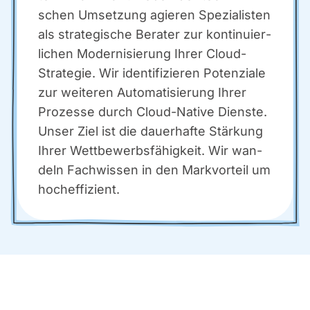
schen Umset­zung agie­ren Spe­zia­lis­ten
als stra­te­gi­sche Bera­ter zur kon­ti­nu­ier­
li­chen Moder­ni­sie­rung Ihrer Cloud-
Stra­te­gie. Wir iden­ti­fi­zie­ren Poten­zia­le
zur wei­te­ren Auto­ma­ti­sie­rung Ihrer
Pro­zes­se durch Cloud-Nati­ve Diens­te.
Unser Ziel ist die dau­er­haf­te Stär­kung
Ihrer Wett­be­werbs­fä­hig­keit. Wir wan­
deln Fach­wis­sen in den Mark­vor­teil um
hoch­ef­fi­zi­ent.