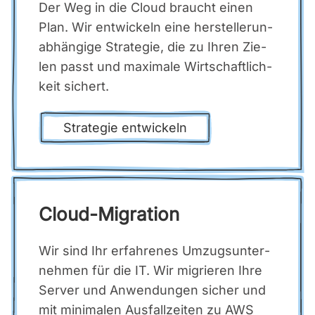
Der Weg in die Cloud braucht einen
Plan. Wir ent­wi­ckeln eine her­stel­ler­un­
ab­hän­gi­ge Stra­te­gie, die zu Ihren Zie­
len passt und maxi­ma­le Wirt­schaft­lich­
keit sichert.
Stra­te­gie ent­wi­ckeln
Cloud-Migra­ti­on
Wir sind Ihr erfah­re­nes Umzugs­un­ter­
neh­men für die IT. Wir migrie­ren Ihre
Ser­ver und Anwen­dun­gen sicher und
mit mini­ma­len Aus­fall­zei­ten zu AWS