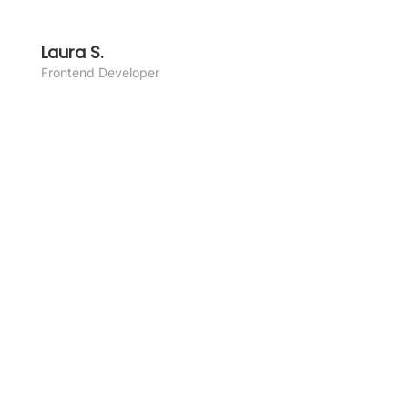
Lau­ra S.
Front­end Deve­lo­per