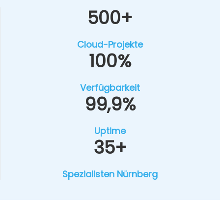
500+
Cloud-Pro­jek­te
100%
Ver­füg­bar­keit
99,9%
Uptime
35+
Spe­zia­lis­ten Nürn­berg