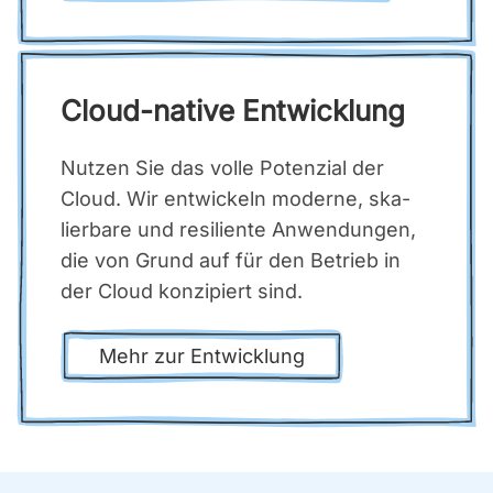
Cloud-nati­ve Ent­wick­lung
Nut­zen Sie das vol­le Poten­zi­al der
Cloud. Wir ent­wi­ckeln moder­ne, ska­
lier­ba­re und resi­li­en­te Anwen­dun­gen,
die von Grund auf für den Betrieb in
der Cloud kon­zi­piert sind.
Mehr zur Ent­wick­lung