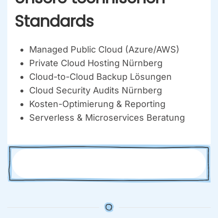
Stan­dards
Mana­ged Public Cloud (Azure/AWS)
Pri­va­te Cloud Hos­ting Nürn­berg
Cloud-to-Cloud Back­up Lösun­gen
Cloud Secu­ri­ty Audits Nürn­berg
Kos­ten-Opti­mie­rung & Report­ing
Ser­ver­less & Micro­ser­vices Bera­tung