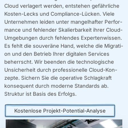
Cloud ver­la­gert wer­den, ent­ste­hen gefähr­li­che
Kos­ten-Lecks und Com­pli­ance-Lücken. Vie­le
Unter­neh­men lei­den unter man­gel­haf­ter Per­for­
mance und feh­len­der Ska­lier­bar­keit ihrer Cloud-
Umge­bun­gen durch feh­len­des Exper­ten­wis­sen.
Es fehlt die sou­ve­rä­ne Hand, wel­che die Migra­ti­
on und den Betrieb Ihrer digi­ta­len Ser­vices
beherrscht. Wir been­den die tech­no­lo­gi­sche
Unsi­cher­heit durch pro­fes­sio­nel­le Cloud-Kon­
zep­te. Sichern Sie die ope­ra­ti­ve Schlag­kraft
kon­se­quent durch moder­ne Stan­dards ab.
Struk­tur ist Basis des Erfolgs.
Kos­ten­lo­se Pro­jekt-Poten­ti­al-Ana­ly­se