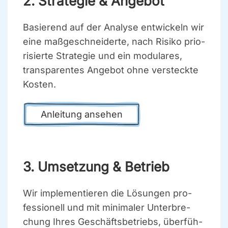
2. Stra­te­gie & Ange­bot
Basie­rend auf der Ana­ly­se ent­wi­ckeln wir
eine maß­ge­schnei­der­te, nach Risi­ko prio­
ri­sier­te Stra­te­gie und ein modu­la­res,
trans­pa­ren­tes Ange­bot ohne ver­steck­te
Kos­ten.
Anlei­tung anse­hen
3. Umset­zung & Betrieb
Wir imple­men­tie­ren die Lösun­gen pro­
fes­sio­nell und mit mini­ma­ler Unter­bre­
chung Ihres Geschäfts­be­triebs, über­füh­