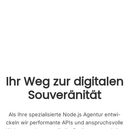
Ihr Weg zur digi­ta­len
Sou­ve­rä­ni­tät
Als Ihre spe­zia­li­sier­te Node.js Agen­tur ent­wi­
ckeln wir per­for­man­te APIs und anspruchs­vol­le