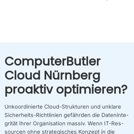
Com­pu­ter­But­ler
Cloud Nürn­berg
pro­ak­tiv opti­mie­ren?
Unko­or­di­nier­te Cloud-Struk­tu­ren und unkla­re
Sicher­heits-Richt­li­ni­en gefähr­den die Daten­in­te­
gri­tät Ihrer Orga­ni­sa­ti­on mas­siv. Wenn IT-Res­
sour­cen ohne stra­te­gi­sches Kon­zept in die