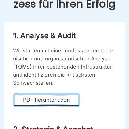
zess für Ihren Erfolg
1. Ana­ly­se & Audit
Wir star­ten mit einer umfas­sen­den tech­
ni­schen und orga­ni­sa­to­ri­schen Ana­ly­se
(TOMs) Ihrer bestehen­den Infra­struk­tur
und iden­ti­fi­zie­ren die kri­tischs­ten
Schwach­stel­len.
PDF her­un­ter­la­den