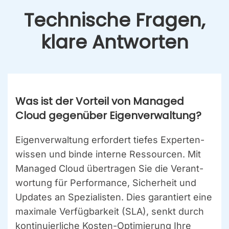
Tech­ni­sche Fra­gen,
kla­re Ant­wor­ten
Was ist der Vor­teil von Mana­ged
Cloud gegen­über Eigen­ver­wal­tung?
Eigen­ver­wal­tung erfor­dert tie­fes Exper­ten­
wis­sen und bin­de inter­ne Res­sour­cen. Mit
Mana­ged Cloud über­tra­gen Sie die Ver­ant­
wor­tung für Per­for­mance, Sicher­heit und
Updates an Spe­zia­lis­ten. Dies garan­tiert eine
maxi­ma­le Ver­füg­bar­keit (SLA), senkt durch
kon­ti­nu­ier­li­che Kos­ten-Opti­mie­rung Ihre