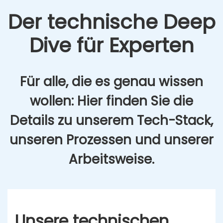
Der tech­ni­sche Deep
Dive für Exper­ten
Für alle, die es genau wis­sen
wol­len: Hier fin­den Sie die
Details zu unse­rem Tech-Stack,
unse­ren Pro­zes­sen und unse­rer
Arbeits­wei­se.
Unse­re tech­ni­schen