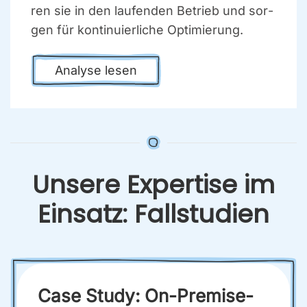
ren sie in den lau­fen­den Betrieb und sor­
gen für kon­ti­nu­ier­li­che Opti­mie­rung.
Ana­ly­se lesen
Unse­re Exper­ti­se im
Ein­satz: Fall­stu­di­en
Case Stu­dy: On-Pre­mi­se-