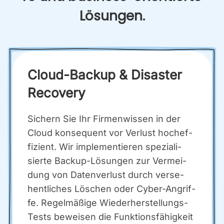
Lösun­gen.
Cloud-Back­up & Dis­as­ter
Reco­very
Sichern Sie Ihr Fir­men­wis­sen in der
Cloud kon­se­quent vor Ver­lust hoch­ef­
fi­zi­ent. Wir imple­men­tie­ren spe­zia­li­
sier­te Back­up-Lösun­gen zur Ver­mei­
dung von Daten­ver­lust durch ver­se­
hent­li­ches Löschen oder Cyber-Angrif­
fe. Regel­mä­ßi­ge Wie­der­her­stel­lungs-
Tests bewei­sen die Funk­ti­ons­fä­hig­keit