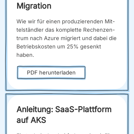
Migra­ti­on
Wie wir für einen pro­du­zie­ren­den Mit­
tel­ständ­ler das kom­plet­te Rechen­zen­
trum nach Azu­re migriert und dabei die
Betriebs­kos­ten um 25% gesenkt
haben.
PDF her­un­ter­la­den
Anlei­tung: SaaS-Platt­form
auf AKS