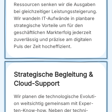
Res­sour­cen sen­ken wir die Aus­ga­ben
bei gleich­zei­ti­ger Leis­tungs­stei­ge­rung.
Wir wan­deln IT-Auf­wän­de in plan­ba­re
stra­te­gi­sche Vor­tei­le um für den
geschäft­li­chen Markt­er­folg jeder­zeit
zuver­läs­sig und prä­zi­se am digi­ta­len
Puls der Zeit hoch­ef­fi­zi­ent.
Stra­te­gi­sche Beglei­tung &
Cloud-Sup­port
Wir pla­nen die tech­no­lo­gi­sche Evo­lu­ti­
on weit­sich­tig gemein­sam mit Exper­
ten-Know-how. Neben der tech­ni­