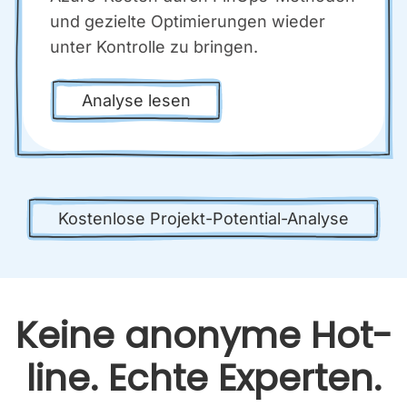
und geziel­te Opti­mie­run­gen wie­der
unter Kon­trol­le zu brin­gen.
Ana­ly­se lesen
Kos­ten­lo­se Pro­jekt-Poten­ti­al-Ana­ly­se
Kei­ne anony­me Hot­
line. Ech­te Exper­ten.