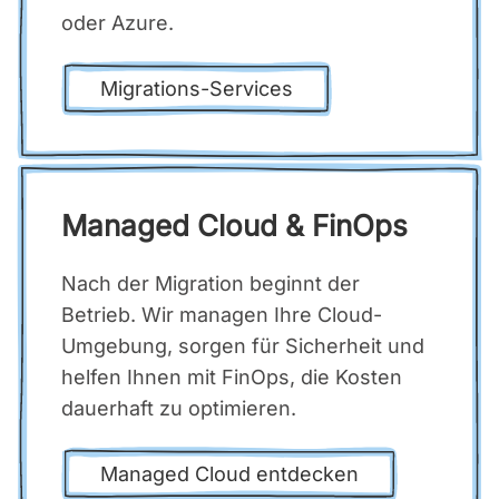
oder Azu­re.
Migra­ti­ons-Ser­vices
Mana­ged Cloud & Fin­Ops
Nach der Migra­ti­on beginnt der
Betrieb. Wir mana­gen Ihre Cloud-
Umge­bung, sor­gen für Sicher­heit und
hel­fen Ihnen mit Fin­Ops, die Kos­ten
dau­er­haft zu opti­mie­ren.
Mana­ged Cloud ent­de­cken