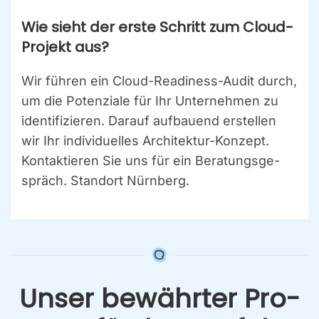
Wie sieht der ers­te Schritt zum Cloud-
Pro­jekt aus?
Wir füh­ren ein Cloud-Rea­di­ness-Audit durch,
um die Poten­zia­le für Ihr Unter­neh­men zu
iden­ti­fi­zie­ren. Dar­auf auf­bau­end erstel­len
wir Ihr indi­vi­du­el­les Archi­tek­tur-Kon­zept.
Kon­tak­tie­ren Sie uns für ein Bera­tungs­ge­
spräch. Stand­ort Nürn­berg.
Unser bewähr­ter Pro­